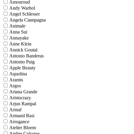
Amouroud
Andy Warhol
Angel Schlesser
Angela Ciampagna
Animale
Anna Sui
Annayake
Anne Klein
Annick Goutal
Antonio Banderas
Antonio Puig
Apple Beauty
Aquolina
Aramis
Argos
Ariana Grande
Aristocrazy
Arjun Rampal
Armaf
Armand Basi
Arrogance
Atelier Bloem
Atelier Cologne