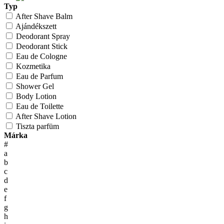
Typ
After Shave Balm
Ajándékszett
Deodorant Spray
Deodorant Stick
Eau de Cologne
Kozmetika
Eau de Parfum
Shower Gel
Body Lotion
Eau de Toilette
After Shave Lotion
Tiszta parfüm
Márka
#
a
b
c
d
e
f
g
h