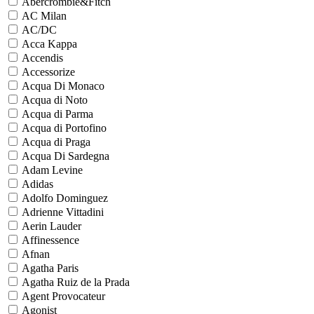
Abercrombie&Fitch
AC Milan
AC/DC
Acca Kappa
Accendis
Accessorize
Acqua Di Monaco
Acqua di Noto
Acqua di Parma
Acqua di Portofino
Acqua di Praga
Acqua Di Sardegna
Adam Levine
Adidas
Adolfo Dominguez
Adrienne Vittadini
Aerin Lauder
Affinessence
Afnan
Agatha Paris
Agatha Ruiz de la Prada
Agent Provocateur
Agonist