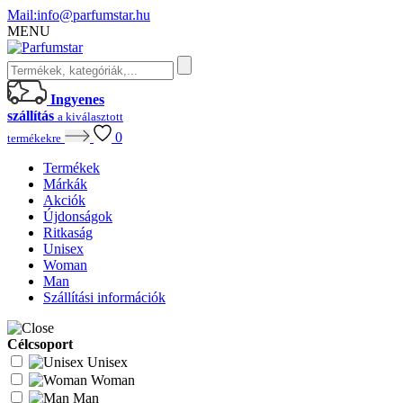
Mail:
info@parfumstar.hu
MENU
Ingyenes
szállítás
a kiválasztott
0
termékekre
Termékek
Márkák
Akciók
Újdonságok
Ritkaság
Unisex
Woman
Man
Szállítási információk
Célcsoport
Unisex
Woman
Man