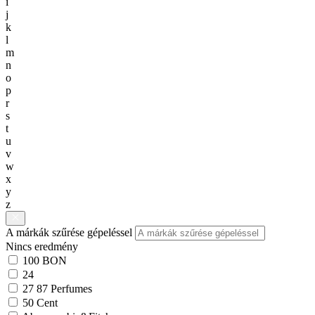
i
j
k
l
m
n
o
p
r
s
t
u
v
w
x
y
z
A márkák szűrése gépeléssel
Nincs eredmény
100 BON
24
27 87 Perfumes
50 Cent