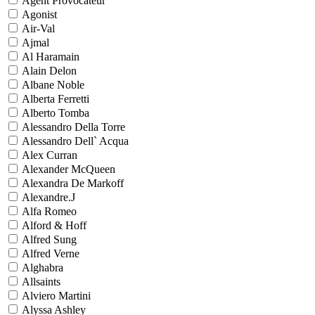
Agent Provocateur
Agonist
Air-Val
Ajmal
Al Haramain
Alain Delon
Albane Noble
Alberta Ferretti
Alberto Tomba
Alessandro Della Torre
Alessandro Dell` Acqua
Alex Curran
Alexander McQueen
Alexandra De Markoff
Alexandre.J
Alfa Romeo
Alford & Hoff
Alfred Sung
Alfred Verne
Alghabra
Allsaints
Alviero Martini
Alyssa Ashley