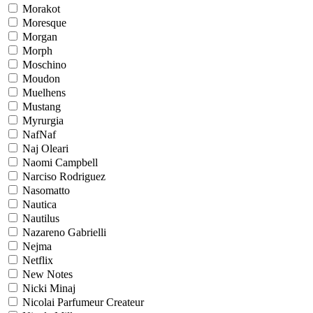
Morakot
Moresque
Morgan
Morph
Moschino
Moudon
Muelhens
Mustang
Myrurgia
NafNaf
Naj Oleari
Naomi Campbell
Narciso Rodriguez
Nasomatto
Nautica
Nautilus
Nazareno Gabrielli
Nejma
Netflix
New Notes
Nicki Minaj
Nicolai Parfumeur Createur