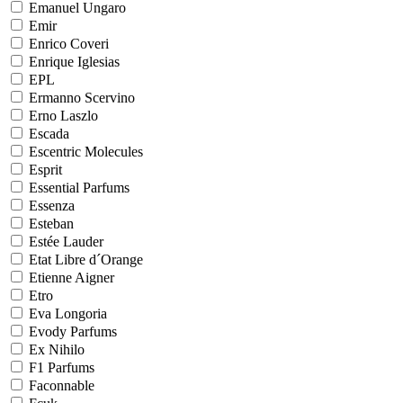
Emanuel Ungaro
Emir
Enrico Coveri
Enrique Iglesias
EPL
Ermanno Scervino
Erno Laszlo
Escada
Escentric Molecules
Esprit
Essential Parfums
Essenza
Esteban
Estée Lauder
Etat Libre d´Orange
Etienne Aigner
Etro
Eva Longoria
Evody Parfums
Ex Nihilo
F1 Parfums
Faconnable