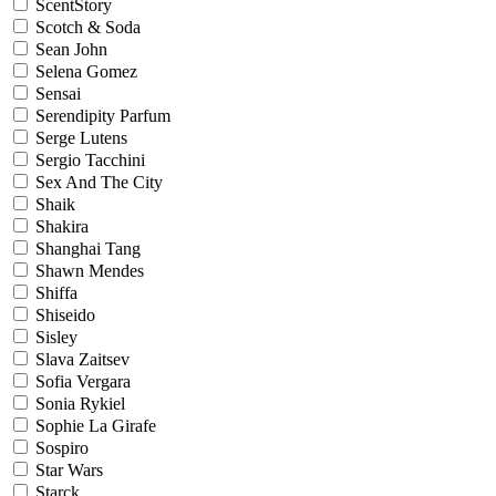
ScentStory
Scotch & Soda
Sean John
Selena Gomez
Sensai
Serendipity Parfum
Serge Lutens
Sergio Tacchini
Sex And The City
Shaik
Shakira
Shanghai Tang
Shawn Mendes
Shiffa
Shiseido
Sisley
Slava Zaitsev
Sofia Vergara
Sonia Rykiel
Sophie La Girafe
Sospiro
Star Wars
Starck