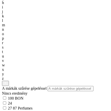
h
i
j
k
l
m
n
o
p
r
s
t
u
v
w
x
y
z
A márkák szűrése gépeléssel
Nincs eredmény
100 BON
24
27 87 Perfumes