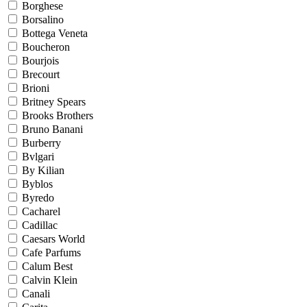
Borghese
Borsalino
Bottega Veneta
Boucheron
Bourjois
Brecourt
Brioni
Britney Spears
Brooks Brothers
Bruno Banani
Burberry
Bvlgari
By Kilian
Byblos
Byredo
Cacharel
Cadillac
Caesars World
Cafe Parfums
Calum Best
Calvin Klein
Canali