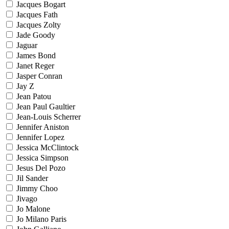
Jacques Bogart
Jacques Fath
Jacques Zolty
Jade Goody
Jaguar
James Bond
Janet Reger
Jasper Conran
Jay Z
Jean Patou
Jean Paul Gaultier
Jean-Louis Scherrer
Jennifer Aniston
Jennifer Lopez
Jessica McClintock
Jessica Simpson
Jesus Del Pozo
Jil Sander
Jimmy Choo
Jivago
Jo Malone
Jo Milano Paris