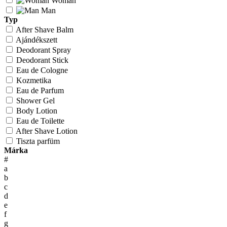
Woman
Man
Typ
After Shave Balm
Ajándékszett
Deodorant Spray
Deodorant Stick
Eau de Cologne
Kozmetika
Eau de Parfum
Shower Gel
Body Lotion
Eau de Toilette
After Shave Lotion
Tiszta parfüm
Márka
#
a
b
c
d
e
f
g