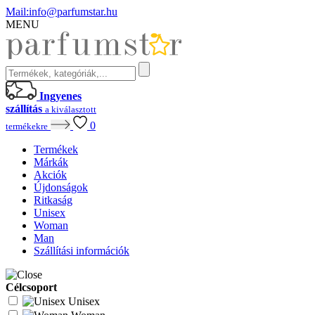
Mail:
info@parfumstar.hu
MENU
Ingyenes
szállítás
a kiválasztott
0
termékekre
Termékek
Márkák
Akciók
Újdonságok
Ritkaság
Unisex
Woman
Man
Szállítási információk
Célcsoport
Unisex