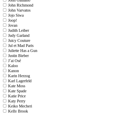
John Galliano
John Richmond
John Varvatos
Jojo Siwa
Joop!
Jovan
Judith Leiber
Judy Garland
Juicy Couture
Jul et Mad Paris
Juliette Has a Gun
Justin Bieber
J´ai Osé
Kaloo
Kanon
Karin Herzog
Karl Lagerfeld
Kate Moss
Kate Spade
Katie Price
Katy Perry
Keiko Mecheri
Kelly Brook