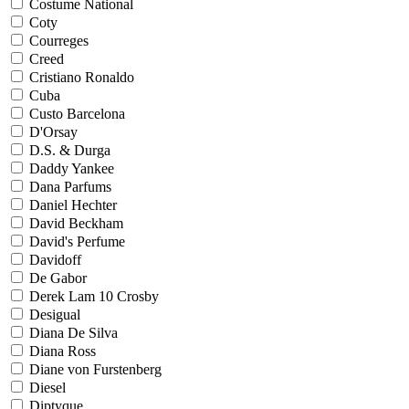
Costume National
Coty
Courreges
Creed
Cristiano Ronaldo
Cuba
Custo Barcelona
D'Orsay
D.S. & Durga
Daddy Yankee
Dana Parfums
Daniel Hechter
David Beckham
David's Perfume
Davidoff
De Gabor
Derek Lam 10 Crosby
Desigual
Diana De Silva
Diana Ross
Diane von Furstenberg
Diesel
Diptyque