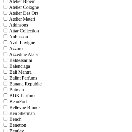
Atelier Bloem
Atelier Cologne
Atelier Des Ors
Atelier Materi
Atkinsons
Attar Collection
Aubusson
Avril Lavigne
Azzaro
Azzedine Alaia
Baldessarini
Balenciaga
Bali Mantra
Balint Parfums
Banana Republic
Batman
BDK Parfums
BeauFort
Bellevue Brands
Ben Sherman
Bench
Benetton
Bentley