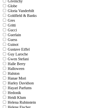
Givenchy
Globe
Gloria Vanderbilt
Goldfield & Banks
Gres
Gritti
Gucci
Guerlain
Guess
Guinot
Gustave Eiffel
Guy Laroche
Gwen Stefani
Halle Berry
Halloween
Halston
Hanae Mori
Harley Davidson
Hayari Parfums
Hedonik
Heidi Klum
Helena Rubinstein
Helene Fischer