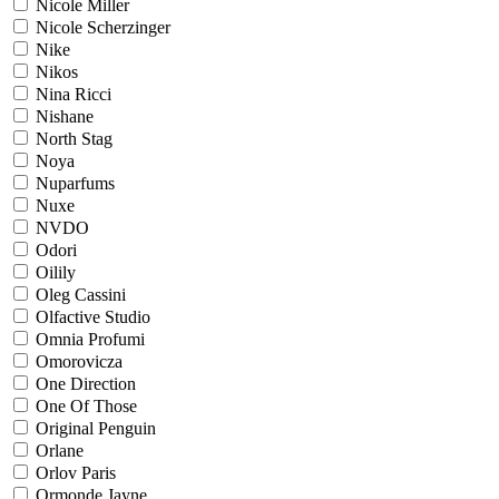
Nicole Miller
Nicole Scherzinger
Nike
Nikos
Nina Ricci
Nishane
North Stag
Noya
Nuparfums
Nuxe
NVDO
Odori
Oilily
Oleg Cassini
Olfactive Studio
Omnia Profumi
Omorovicza
One Direction
One Of Those
Original Penguin
Orlane
Orlov Paris
Ormonde Jayne