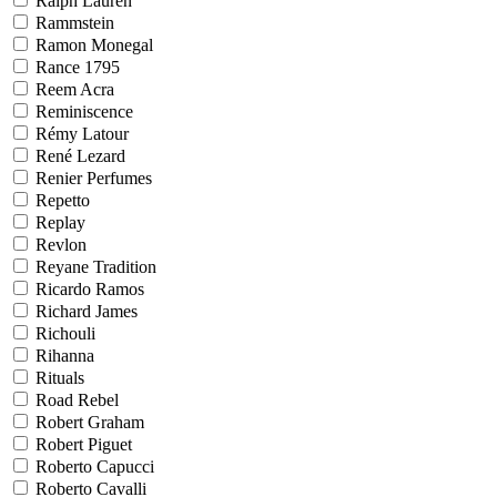
Ralph Lauren
Rammstein
Ramon Monegal
Rance 1795
Reem Acra
Reminiscence
Rémy Latour
René Lezard
Renier Perfumes
Repetto
Replay
Revlon
Reyane Tradition
Ricardo Ramos
Richard James
Richouli
Rihanna
Rituals
Road Rebel
Robert Graham
Robert Piguet
Roberto Capucci
Roberto Cavalli