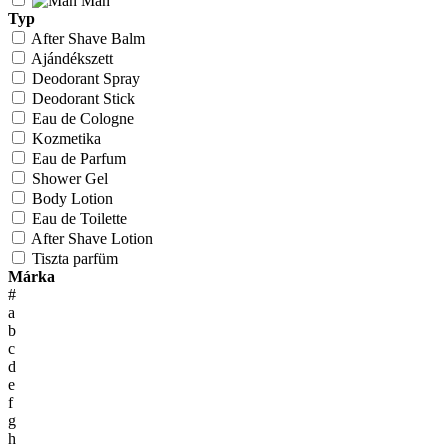
Man
Typ
After Shave Balm
Ajándékszett
Deodorant Spray
Deodorant Stick
Eau de Cologne
Kozmetika
Eau de Parfum
Shower Gel
Body Lotion
Eau de Toilette
After Shave Lotion
Tiszta parfüm
Márka
#
a
b
c
d
e
f
g
h