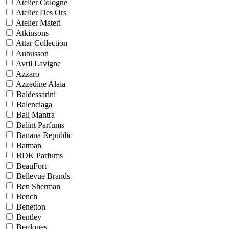
Atelier Cologne
Atelier Des Ors
Atelier Materi
Atkinsons
Attar Collection
Aubusson
Avril Lavigne
Azzaro
Azzedine Alaia
Baldessarini
Balenciaga
Bali Mantra
Balint Parfums
Banana Republic
Batman
BDK Parfums
BeauFort
Bellevue Brands
Ben Sherman
Bench
Benetton
Bentley
Berdoues