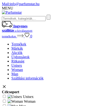
Mail:
info@parfumstar.hu
MENU
Ingyenes
szállítás
a kiválasztott
0
termékekre
Termékek
Márkák
Akciók
Újdonságok
Ritkaság
Unisex
Woman
Man
Szállítási információk
Célcsoport
Unisex
Woman