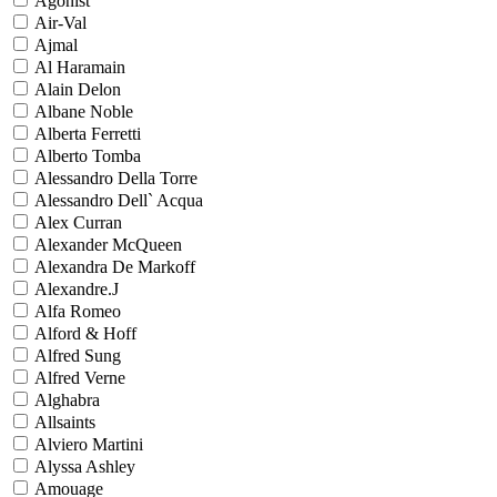
Agonist
Air-Val
Ajmal
Al Haramain
Alain Delon
Albane Noble
Alberta Ferretti
Alberto Tomba
Alessandro Della Torre
Alessandro Dell` Acqua
Alex Curran
Alexander McQueen
Alexandra De Markoff
Alexandre.J
Alfa Romeo
Alford & Hoff
Alfred Sung
Alfred Verne
Alghabra
Allsaints
Alviero Martini
Alyssa Ashley
Amouage