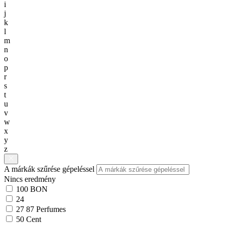
i
j
k
l
m
n
o
p
r
s
t
u
v
w
x
y
z
A márkák szűrése gépeléssel
Nincs eredmény
100 BON
24
27 87 Perfumes
50 Cent