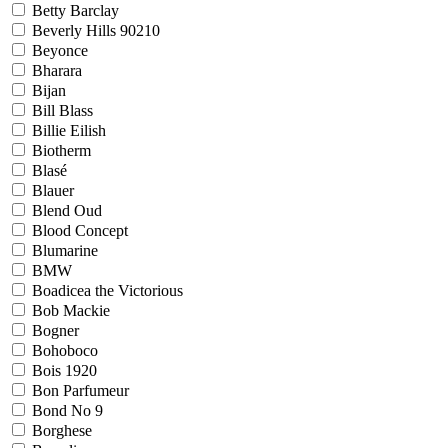
Betty Barclay
Beverly Hills 90210
Beyonce
Bharara
Bijan
Bill Blass
Billie Eilish
Biotherm
Blasé
Blauer
Blend Oud
Blood Concept
Blumarine
BMW
Boadicea the Victorious
Bob Mackie
Bogner
Bohoboco
Bois 1920
Bon Parfumeur
Bond No 9
Borghese