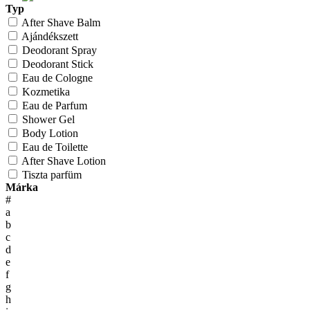
Typ
After Shave Balm
Ajándékszett
Deodorant Spray
Deodorant Stick
Eau de Cologne
Kozmetika
Eau de Parfum
Shower Gel
Body Lotion
Eau de Toilette
After Shave Lotion
Tiszta parfüm
Márka
#
a
b
c
d
e
f
g
h