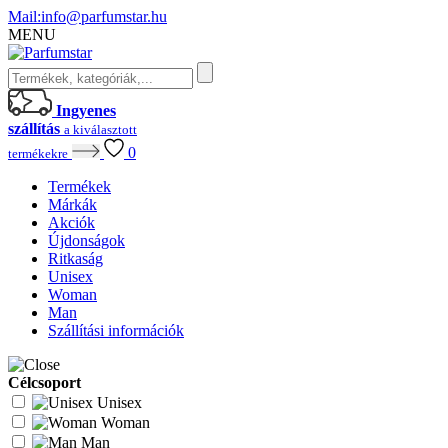
Mail:
info@parfumstar.hu
MENU
Ingyenes
szállítás
a kiválasztott
0
termékekre
Termékek
Márkák
Akciók
Újdonságok
Ritkaság
Unisex
Woman
Man
Szállítási információk
Célcsoport
Unisex
Woman
Man