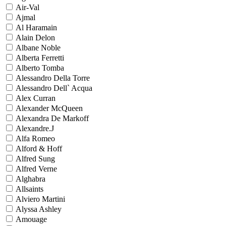
Air-Val
Ajmal
Al Haramain
Alain Delon
Albane Noble
Alberta Ferretti
Alberto Tomba
Alessandro Della Torre
Alessandro Dell` Acqua
Alex Curran
Alexander McQueen
Alexandra De Markoff
Alexandre.J
Alfa Romeo
Alford & Hoff
Alfred Sung
Alfred Verne
Alghabra
Allsaints
Alviero Martini
Alyssa Ashley
Amouage