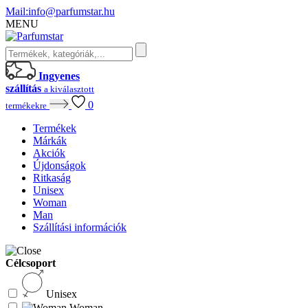
Mail:
info@parfumstar.hu
MENU
Ingyenes
szállítás
a kiválasztott
0
termékekre
Termékek
Márkák
Akciók
Újdonságok
Ritkaság
Unisex
Woman
Man
Szállítási információk
Célcsoport
Unisex
Woman