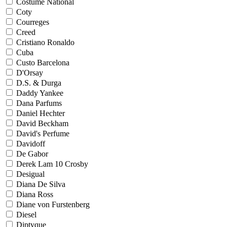
Costume National
Coty
Courreges
Creed
Cristiano Ronaldo
Cuba
Custo Barcelona
D'Orsay
D.S. & Durga
Daddy Yankee
Dana Parfums
Daniel Hechter
David Beckham
David's Perfume
Davidoff
De Gabor
Derek Lam 10 Crosby
Desigual
Diana De Silva
Diana Ross
Diane von Furstenberg
Diesel
Diptyque