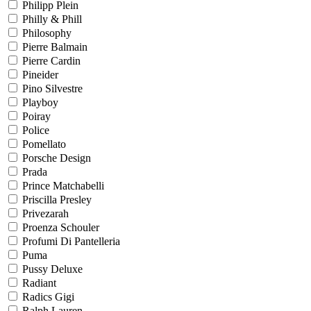
Philipp Plein
Philly & Phill
Philosophy
Pierre Balmain
Pierre Cardin
Pineider
Pino Silvestre
Playboy
Poiray
Police
Pomellato
Porsche Design
Prada
Prince Matchabelli
Priscilla Presley
Privezarah
Proenza Schouler
Profumi Di Pantelleria
Puma
Pussy Deluxe
Radiant
Radics Gigi
Ralph Lauren