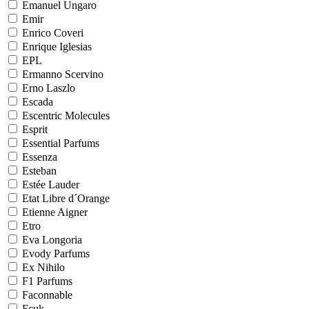
Emanuel Ungaro
Emir
Enrico Coveri
Enrique Iglesias
EPL
Ermanno Scervino
Erno Laszlo
Escada
Escentric Molecules
Esprit
Essential Parfums
Essenza
Esteban
Estée Lauder
Etat Libre d´Orange
Etienne Aigner
Etro
Eva Longoria
Evody Parfums
Ex Nihilo
F1 Parfums
Faconnable
Fcuk