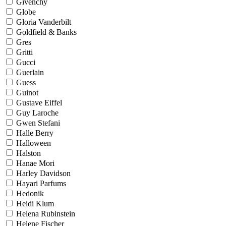
Givenchy
Globe
Gloria Vanderbilt
Goldfield & Banks
Gres
Gritti
Gucci
Guerlain
Guess
Guinot
Gustave Eiffel
Guy Laroche
Gwen Stefani
Halle Berry
Halloween
Halston
Hanae Mori
Harley Davidson
Hayari Parfums
Hedonik
Heidi Klum
Helena Rubinstein
Helene Fischer