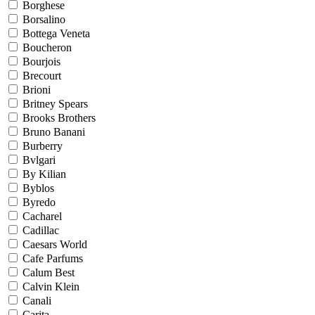
Borghese
Borsalino
Bottega Veneta
Boucheron
Bourjois
Brecourt
Brioni
Britney Spears
Brooks Brothers
Bruno Banani
Burberry
Bvlgari
By Kilian
Byblos
Byredo
Cacharel
Cadillac
Caesars World
Cafe Parfums
Calum Best
Calvin Klein
Canali
Carita