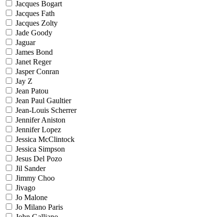
Jacques Bogart
Jacques Fath
Jacques Zolty
Jade Goody
Jaguar
James Bond
Janet Reger
Jasper Conran
Jay Z
Jean Patou
Jean Paul Gaultier
Jean-Louis Scherrer
Jennifer Aniston
Jennifer Lopez
Jessica McClintock
Jessica Simpson
Jesus Del Pozo
Jil Sander
Jimmy Choo
Jivago
Jo Malone
Jo Milano Paris
John Galliano