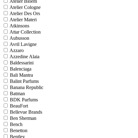
Atelier Bloem
Atelier Cologne
Atelier Des Ors
Atelier Materi
Atkinsons
Attar Collection
Aubusson
Avril Lavigne
Azzaro
Azzedine Alaia
Baldessarini
Balenciaga
Bali Mantra
Balint Parfums
Banana Republic
Batman
BDK Parfums
BeauFort
Bellevue Brands
Ben Sherman
Bench
Benetton
Bentley