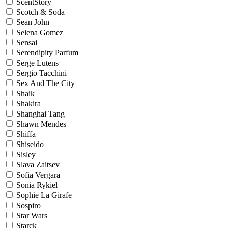
ScentStory
Scotch & Soda
Sean John
Selena Gomez
Sensai
Serendipity Parfum
Serge Lutens
Sergio Tacchini
Sex And The City
Shaik
Shakira
Shanghai Tang
Shawn Mendes
Shiffa
Shiseido
Sisley
Slava Zaitsev
Sofia Vergara
Sonia Rykiel
Sophie La Girafe
Sospiro
Star Wars
Starck