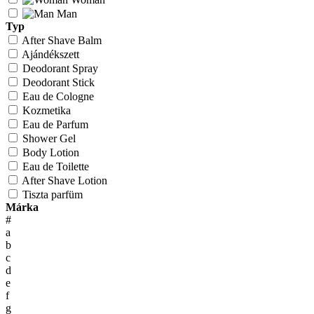
Man
Typ
After Shave Balm
Ajándékszett
Deodorant Spray
Deodorant Stick
Eau de Cologne
Kozmetika
Eau de Parfum
Shower Gel
Body Lotion
Eau de Toilette
After Shave Lotion
Tiszta parfüm
Márka
#
a
b
c
d
e
f
g