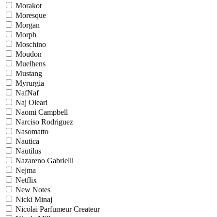
Morakot
Moresque
Morgan
Morph
Moschino
Moudon
Muelhens
Mustang
Myrurgia
NafNaf
Naj Oleari
Naomi Campbell
Narciso Rodriguez
Nasomatto
Nautica
Nautilus
Nazareno Gabrielli
Nejma
Netflix
New Notes
Nicki Minaj
Nicolai Parfumeur Createur