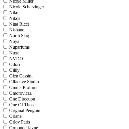
Nicole Miller
Nicole Scherzinger
Nike
Nikos
Nina Ricci
Nishane
North Stag
Noya
Nuparfums
Nuxe
NVDO
Odori
Oilily
Oleg Cassini
Olfactive Studio
Omnia Profumi
Omorovicza
One Direction
One Of Those
Original Penguin
Orlane
Orlov Paris
Ormonde Jayne