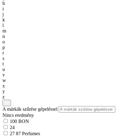
h
i
j
k
l
m
n
o
p
r
s
t
u
v
w
x
y
z
A márkák szűrése gépeléssel
Nincs eredmény
100 BON
24
27 87 Perfumes