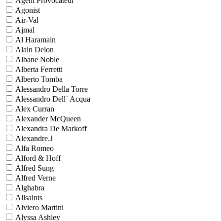
Agent Provocateur
Agonist
Air-Val
Ajmal
Al Haramain
Alain Delon
Albane Noble
Alberta Ferretti
Alberto Tomba
Alessandro Della Torre
Alessandro Dell` Acqua
Alex Curran
Alexander McQueen
Alexandra De Markoff
Alexandre.J
Alfa Romeo
Alford & Hoff
Alfred Sung
Alfred Verne
Alghabra
Allsaints
Alviero Martini
Alyssa Ashley