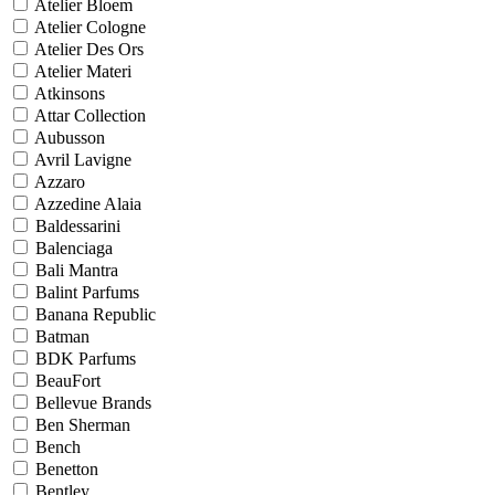
Atelier Bloem
Atelier Cologne
Atelier Des Ors
Atelier Materi
Atkinsons
Attar Collection
Aubusson
Avril Lavigne
Azzaro
Azzedine Alaia
Baldessarini
Balenciaga
Bali Mantra
Balint Parfums
Banana Republic
Batman
BDK Parfums
BeauFort
Bellevue Brands
Ben Sherman
Bench
Benetton
Bentley