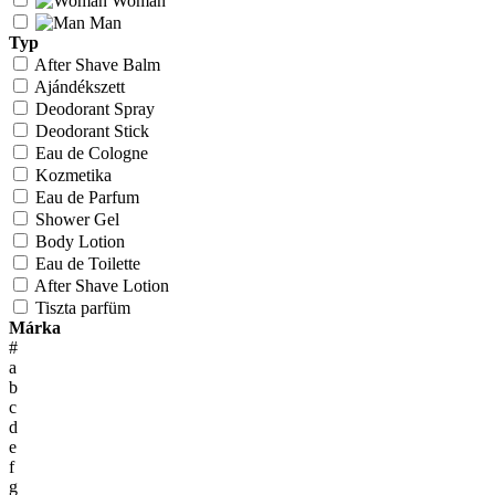
Woman
Man
Typ
After Shave Balm
Ajándékszett
Deodorant Spray
Deodorant Stick
Eau de Cologne
Kozmetika
Eau de Parfum
Shower Gel
Body Lotion
Eau de Toilette
After Shave Lotion
Tiszta parfüm
Márka
#
a
b
c
d
e
f
g