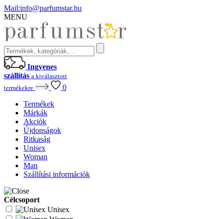
Mail:
info@parfumstar.hu
MENU
Ingyenes
szállítás
a kiválasztott
0
termékekre
Termékek
Márkák
Akciók
Újdonságok
Ritkaság
Unisex
Woman
Man
Szállítási információk
Célcsoport
Unisex