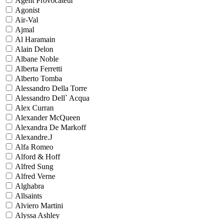
Agent Provocateur
Agonist
Air-Val
Ajmal
Al Haramain
Alain Delon
Albane Noble
Alberta Ferretti
Alberto Tomba
Alessandro Della Torre
Alessandro Dell` Acqua
Alex Curran
Alexander McQueen
Alexandra De Markoff
Alexandre.J
Alfa Romeo
Alford & Hoff
Alfred Sung
Alfred Verne
Alghabra
Allsaints
Alviero Martini
Alyssa Ashley