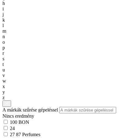
h
i
j
k
l
m
n
o
p
r
s
t
u
v
w
x
y
z
A márkák szűrése gépeléssel
Nincs eredmény
100 BON
24
27 87 Perfumes