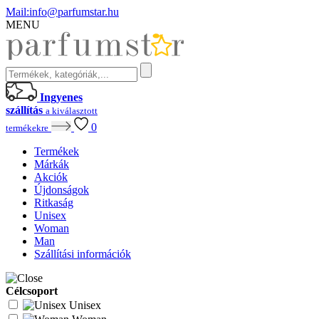
Mail:
info@parfumstar.hu
MENU
Ingyenes
szállítás
a kiválasztott
0
termékekre
Termékek
Márkák
Akciók
Újdonságok
Ritkaság
Unisex
Woman
Man
Szállítási információk
Célcsoport
Unisex