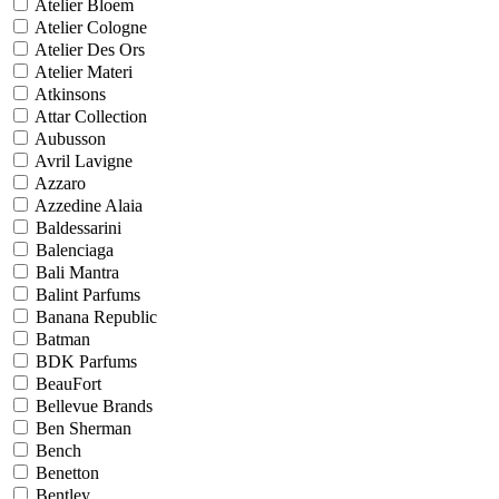
Atelier Bloem
Atelier Cologne
Atelier Des Ors
Atelier Materi
Atkinsons
Attar Collection
Aubusson
Avril Lavigne
Azzaro
Azzedine Alaia
Baldessarini
Balenciaga
Bali Mantra
Balint Parfums
Banana Republic
Batman
BDK Parfums
BeauFort
Bellevue Brands
Ben Sherman
Bench
Benetton
Bentley