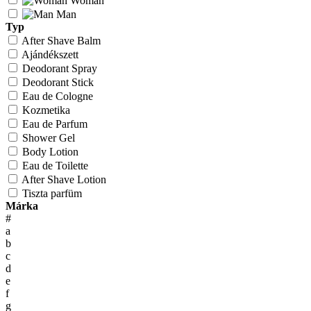
Woman
Man
Typ
After Shave Balm
Ajándékszett
Deodorant Spray
Deodorant Stick
Eau de Cologne
Kozmetika
Eau de Parfum
Shower Gel
Body Lotion
Eau de Toilette
After Shave Lotion
Tiszta parfüm
Márka
#
a
b
c
d
e
f
g