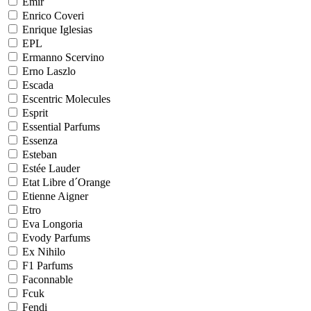
Emir
Enrico Coveri
Enrique Iglesias
EPL
Ermanno Scervino
Erno Laszlo
Escada
Escentric Molecules
Esprit
Essential Parfums
Essenza
Esteban
Estée Lauder
Etat Libre d´Orange
Etienne Aigner
Etro
Eva Longoria
Evody Parfums
Ex Nihilo
F1 Parfums
Faconnable
Fcuk
Fendi