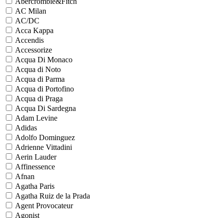
Abercrombie&Fitch
AC Milan
AC/DC
Acca Kappa
Accendis
Accessorize
Acqua Di Monaco
Acqua di Noto
Acqua di Parma
Acqua di Portofino
Acqua di Praga
Acqua Di Sardegna
Adam Levine
Adidas
Adolfo Dominguez
Adrienne Vittadini
Aerin Lauder
Affinessence
Afnan
Agatha Paris
Agatha Ruiz de la Prada
Agent Provocateur
Agonist