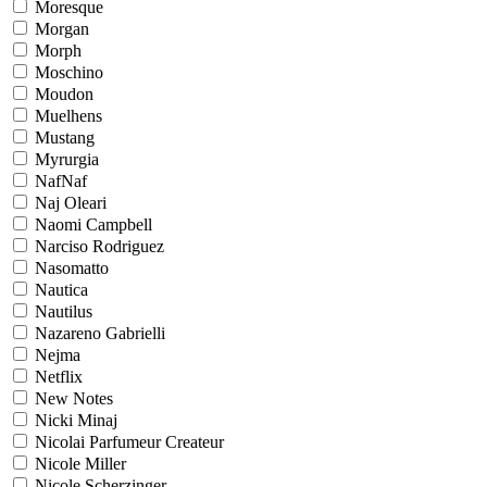
Moresque
Morgan
Morph
Moschino
Moudon
Muelhens
Mustang
Myrurgia
NafNaf
Naj Oleari
Naomi Campbell
Narciso Rodriguez
Nasomatto
Nautica
Nautilus
Nazareno Gabrielli
Nejma
Netflix
New Notes
Nicki Minaj
Nicolai Parfumeur Createur
Nicole Miller
Nicole Scherzinger