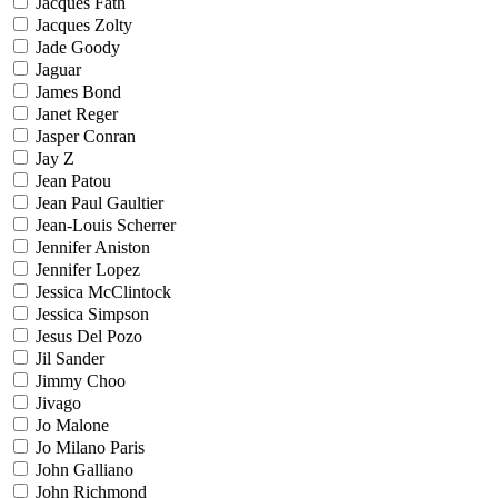
Jacques Fath
Jacques Zolty
Jade Goody
Jaguar
James Bond
Janet Reger
Jasper Conran
Jay Z
Jean Patou
Jean Paul Gaultier
Jean-Louis Scherrer
Jennifer Aniston
Jennifer Lopez
Jessica McClintock
Jessica Simpson
Jesus Del Pozo
Jil Sander
Jimmy Choo
Jivago
Jo Malone
Jo Milano Paris
John Galliano
John Richmond