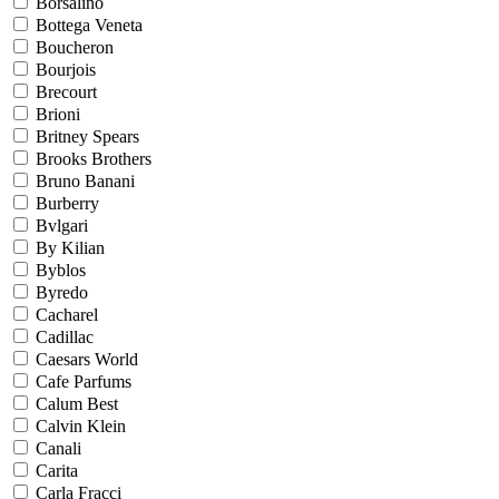
Borsalino
Bottega Veneta
Boucheron
Bourjois
Brecourt
Brioni
Britney Spears
Brooks Brothers
Bruno Banani
Burberry
Bvlgari
By Kilian
Byblos
Byredo
Cacharel
Cadillac
Caesars World
Cafe Parfums
Calum Best
Calvin Klein
Canali
Carita
Carla Fracci