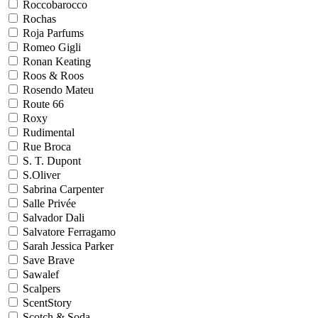
Roccobarocco
Rochas
Roja Parfums
Romeo Gigli
Ronan Keating
Roos & Roos
Rosendo Mateu
Route 66
Roxy
Rudimental
Rue Broca
S. T. Dupont
S.Oliver
Sabrina Carpenter
Salle Privée
Salvador Dali
Salvatore Ferragamo
Sarah Jessica Parker
Save Brave
Sawalef
Scalpers
ScentStory
Scotch & Soda