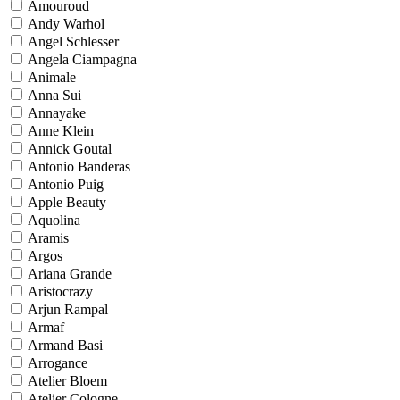
Amouroud
Andy Warhol
Angel Schlesser
Angela Ciampagna
Animale
Anna Sui
Annayake
Anne Klein
Annick Goutal
Antonio Banderas
Antonio Puig
Apple Beauty
Aquolina
Aramis
Argos
Ariana Grande
Aristocrazy
Arjun Rampal
Armaf
Armand Basi
Arrogance
Atelier Bloem
Atelier Cologne