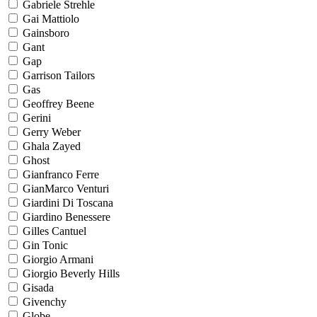
Gabriele Strehle
Gai Mattiolo
Gainsboro
Gant
Gap
Garrison Tailors
Gas
Geoffrey Beene
Gerini
Gerry Weber
Ghala Zayed
Ghost
Gianfranco Ferre
GianMarco Venturi
Giardini Di Toscana
Giardino Benessere
Gilles Cantuel
Gin Tonic
Giorgio Armani
Giorgio Beverly Hills
Gisada
Givenchy
Globe