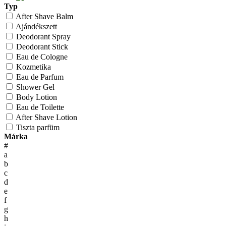
Typ
After Shave Balm
Ajándékszett
Deodorant Spray
Deodorant Stick
Eau de Cologne
Kozmetika
Eau de Parfum
Shower Gel
Body Lotion
Eau de Toilette
After Shave Lotion
Tiszta parfüm
Márka
#
a
b
c
d
e
f
g
h