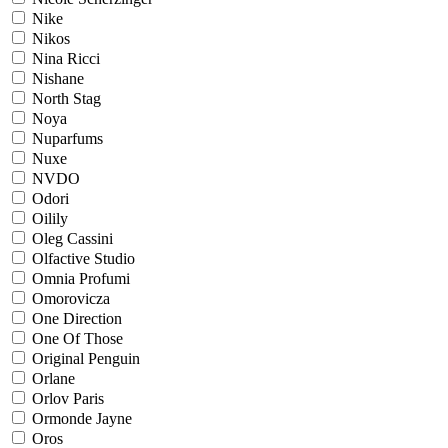
Nike
Nikos
Nina Ricci
Nishane
North Stag
Noya
Nuparfums
Nuxe
NVDO
Odori
Oilily
Oleg Cassini
Olfactive Studio
Omnia Profumi
Omorovicza
One Direction
One Of Those
Original Penguin
Orlane
Orlov Paris
Ormonde Jayne
Oros