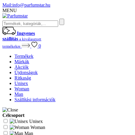
Mail:
info@parfumstar.hu
MENU
Ingyenes
szállítás
a kiválasztott
0
termékekre
Termékek
Márkák
Akciók
Újdonságok
Ritkaság
Unisex
Woman
Man
Szállítási információk
Célcsoport
Unisex
Woman
Man