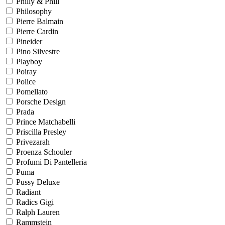
Philly & Phill
Philosophy
Pierre Balmain
Pierre Cardin
Pineider
Pino Silvestre
Playboy
Poiray
Police
Pomellato
Porsche Design
Prada
Prince Matchabelli
Priscilla Presley
Privezarah
Proenza Schouler
Profumi Di Pantelleria
Puma
Pussy Deluxe
Radiant
Radics Gigi
Ralph Lauren
Rammstein