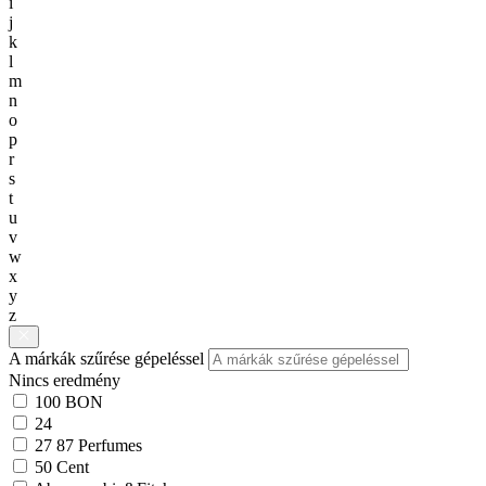
i
j
k
l
m
n
o
p
r
s
t
u
v
w
x
y
z
A márkák szűrése gépeléssel
Nincs eredmény
100 BON
24
27 87 Perfumes
50 Cent