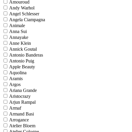
Amouroud
Andy Warhol
Angel Schlesser
Angela Ciampagna
Animale
Anna Sui
Annayake
Anne Klein
Annick Goutal
Antonio Banderas
Antonio Puig
Apple Beauty
Aquolina
Aramis
Argos
Ariana Grande
Aristocrazy
Arjun Rampal
Armaf
Armand Basi
Arrogance
Atelier Bloem
Atelier Cologne