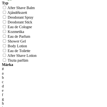
Typ
After Shave Balm
Ajándékszett
Deodorant Spray
Deodorant Stick
Eau de Cologne
Kozmetika
Eau de Parfum
Shower Gel
Body Lotion
Eau de Toilette
After Shave Lotion
Tiszta parfüm
Márka
#
a
b
c
d
e
f
g
h