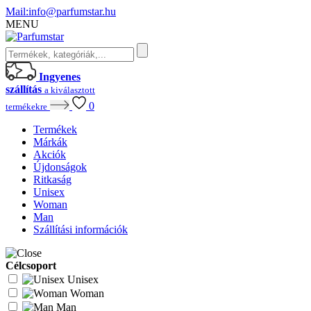
Mail:
info@parfumstar.hu
MENU
Ingyenes
szállítás
a kiválasztott
0
termékekre
Termékek
Márkák
Akciók
Újdonságok
Ritkaság
Unisex
Woman
Man
Szállítási információk
Célcsoport
Unisex
Woman
Man