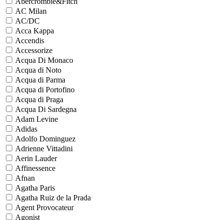
Abercrombie&Fitch
AC Milan
AC/DC
Acca Kappa
Accendis
Accessorize
Acqua Di Monaco
Acqua di Noto
Acqua di Parma
Acqua di Portofino
Acqua di Praga
Acqua Di Sardegna
Adam Levine
Adidas
Adolfo Dominguez
Adrienne Vittadini
Aerin Lauder
Affinessence
Afnan
Agatha Paris
Agatha Ruiz de la Prada
Agent Provocateur
Agonist