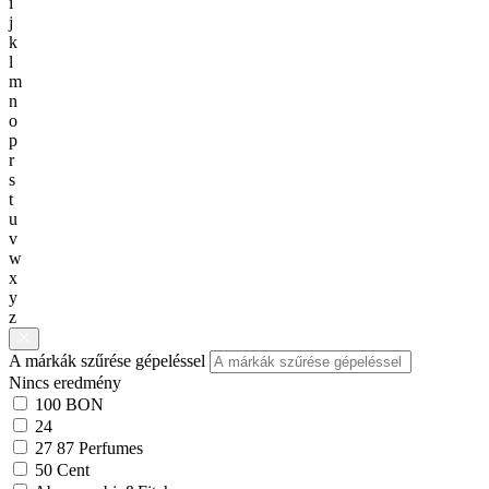
i
j
k
l
m
n
o
p
r
s
t
u
v
w
x
y
z
A márkák szűrése gépeléssel
Nincs eredmény
100 BON
24
27 87 Perfumes
50 Cent