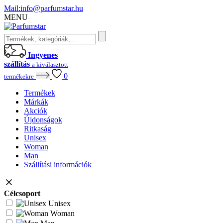
Mail:
info@parfumstar.hu
MENU
Ingyenes
szállítás
a kiválasztott
0
termékekre
Termékek
Márkák
Akciók
Újdonságok
Ritkaság
Unisex
Woman
Man
Szállítási információk
Célcsoport
Unisex
Woman