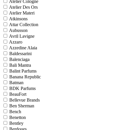
Atelier Cologne
Atelier Des Ors
Atelier Materi
Atkinsons
Attar Collection
Aubusson
Avril Lavigne
Azzaro
Azzedine Alaia
Baldessarini
Balenciaga
Bali Mantra
Balint Parfums
Banana Republic
Batman
BDK Parfums
BeauFort
Bellevue Brands
Ben Sherman
Bench
Benetton
Bentley
Berdoues