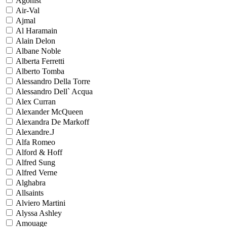
Agonist
Air-Val
Ajmal
Al Haramain
Alain Delon
Albane Noble
Alberta Ferretti
Alberto Tomba
Alessandro Della Torre
Alessandro Dell` Acqua
Alex Curran
Alexander McQueen
Alexandra De Markoff
Alexandre.J
Alfa Romeo
Alford & Hoff
Alfred Sung
Alfred Verne
Alghabra
Allsaints
Alviero Martini
Alyssa Ashley
Amouage