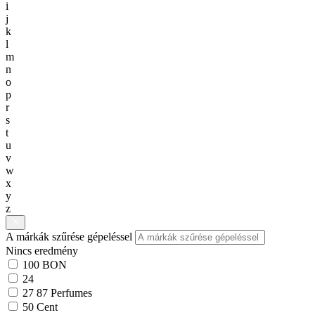
i
j
k
l
m
n
o
p
r
s
t
u
v
w
x
y
z
A márkák szűrése gépeléssel
Nincs eredmény
100 BON
24
27 87 Perfumes
50 Cent