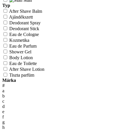
Man
Typ
After Shave Balm
Ajándékszett
Deodorant Spray
Deodorant Stick
Eau de Cologne
Kozmetika
Eau de Parfum
Shower Gel
Body Lotion
Eau de Toilette
After Shave Lotion
Tiszta parfüm
Márka
#
a
b
c
d
e
f
g
h