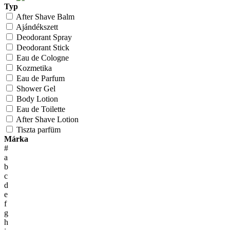
Typ
After Shave Balm
Ajándékszett
Deodorant Spray
Deodorant Stick
Eau de Cologne
Kozmetika
Eau de Parfum
Shower Gel
Body Lotion
Eau de Toilette
After Shave Lotion
Tiszta parfüm
Márka
#
a
b
c
d
e
f
g
h