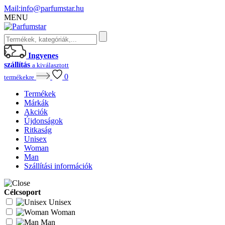
Mail:
info@parfumstar.hu
MENU
Ingyenes
szállítás
a kiválasztott
0
termékekre
Termékek
Márkák
Akciók
Újdonságok
Ritkaság
Unisex
Woman
Man
Szállítási információk
Célcsoport
Unisex
Woman
Man