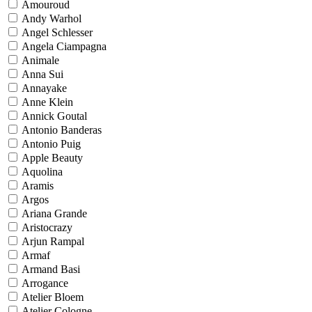
Amouroud
Andy Warhol
Angel Schlesser
Angela Ciampagna
Animale
Anna Sui
Annayake
Anne Klein
Annick Goutal
Antonio Banderas
Antonio Puig
Apple Beauty
Aquolina
Aramis
Argos
Ariana Grande
Aristocrazy
Arjun Rampal
Armaf
Armand Basi
Arrogance
Atelier Bloem
Atelier Cologne