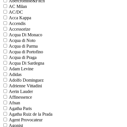
Abercrombie&Fitch
AC Milan
AC/DC
Acca Kappa
Accendis
Accessorize
Acqua Di Monaco
Acqua di Noto
Acqua di Parma
Acqua di Portofino
Acqua di Praga
Acqua Di Sardegna
Adam Levine
Adidas
Adolfo Dominguez
Adrienne Vittadini
Aerin Lauder
Affinessence
Afnan
Agatha Paris
Agatha Ruiz de la Prada
Agent Provocateur
Agonist