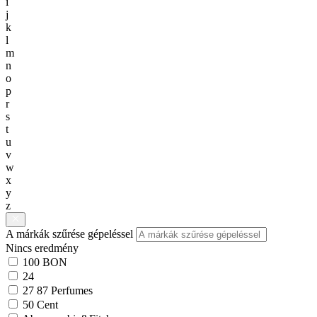
i
j
k
l
m
n
o
p
r
s
t
u
v
w
x
y
z
A márkák szűrése gépeléssel
Nincs eredmény
100 BON
24
27 87 Perfumes
50 Cent