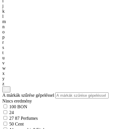
i
j
k
l
m
n
o
p
r
s
t
u
v
w
x
y
z
A márkák szűrése gépeléssel
Nincs eredmény
100 BON
24
27 87 Perfumes
50 Cent