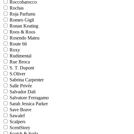
Roccobarocco
Rochas
Roja Parfums
Romeo Gigli
Ronan Keating
Roos & Roos
Rosendo Mateu
Route 66
Roxy
Rudimental
Rue Broca
S. T. Dupont
S.Oliver
Sabrina Carpenter
Salle Privée
Salvador Dali
Salvatore Ferragamo
Sarah Jessica Parker
Save Brave
Sawalef
Scalpers
ScentStory
Scotch & Soda