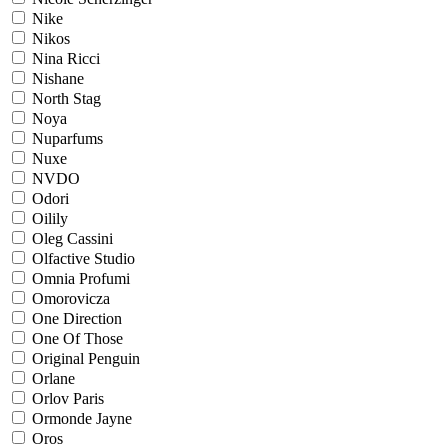
Nike
Nikos
Nina Ricci
Nishane
North Stag
Noya
Nuparfums
Nuxe
NVDO
Odori
Oilily
Oleg Cassini
Olfactive Studio
Omnia Profumi
Omorovicza
One Direction
One Of Those
Original Penguin
Orlane
Orlov Paris
Ormonde Jayne
Oros