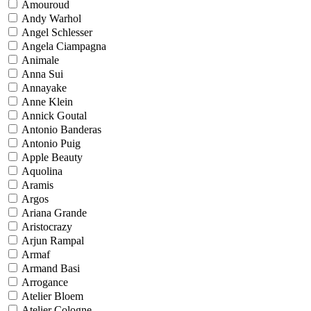
Amouroud
Andy Warhol
Angel Schlesser
Angela Ciampagna
Animale
Anna Sui
Annayake
Anne Klein
Annick Goutal
Antonio Banderas
Antonio Puig
Apple Beauty
Aquolina
Aramis
Argos
Ariana Grande
Aristocrazy
Arjun Rampal
Armaf
Armand Basi
Arrogance
Atelier Bloem
Atelier Cologne