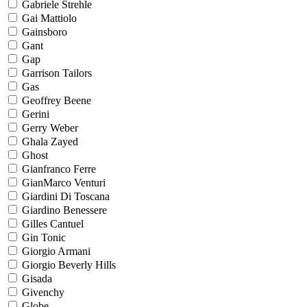
Gabriele Strehle
Gai Mattiolo
Gainsboro
Gant
Gap
Garrison Tailors
Gas
Geoffrey Beene
Gerini
Gerry Weber
Ghala Zayed
Ghost
Gianfranco Ferre
GianMarco Venturi
Giardini Di Toscana
Giardino Benessere
Gilles Cantuel
Gin Tonic
Giorgio Armani
Giorgio Beverly Hills
Gisada
Givenchy
Globe