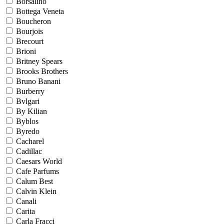
Borsalino
Bottega Veneta
Boucheron
Bourjois
Brecourt
Brioni
Britney Spears
Brooks Brothers
Bruno Banani
Burberry
Bvlgari
By Kilian
Byblos
Byredo
Cacharel
Cadillac
Caesars World
Cafe Parfums
Calum Best
Calvin Klein
Canali
Carita
Carla Fracci