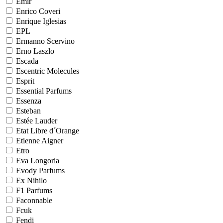
Emir
Enrico Coveri
Enrique Iglesias
EPL
Ermanno Scervino
Erno Laszlo
Escada
Escentric Molecules
Esprit
Essential Parfums
Essenza
Esteban
Estée Lauder
Etat Libre d´Orange
Etienne Aigner
Etro
Eva Longoria
Evody Parfums
Ex Nihilo
F1 Parfums
Faconnable
Fcuk
Fendi