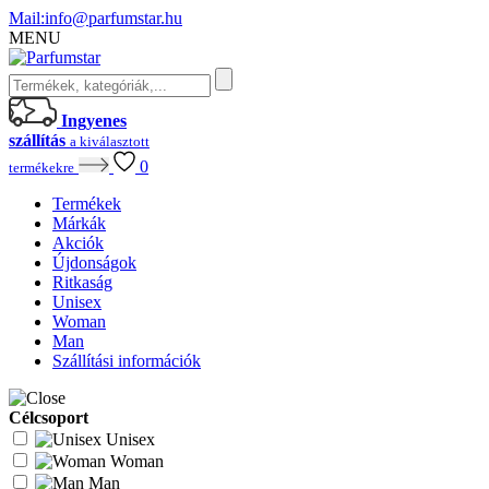
Mail:
info@parfumstar.hu
MENU
Ingyenes
szállítás
a kiválasztott
0
termékekre
Termékek
Márkák
Akciók
Újdonságok
Ritkaság
Unisex
Woman
Man
Szállítási információk
Célcsoport
Unisex
Woman
Man