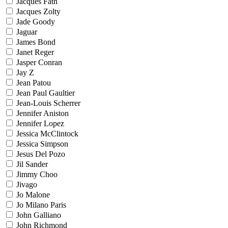
Jacques Fath
Jacques Zolty
Jade Goody
Jaguar
James Bond
Janet Reger
Jasper Conran
Jay Z
Jean Patou
Jean Paul Gaultier
Jean-Louis Scherrer
Jennifer Aniston
Jennifer Lopez
Jessica McClintock
Jessica Simpson
Jesus Del Pozo
Jil Sander
Jimmy Choo
Jivago
Jo Malone
Jo Milano Paris
John Galliano
John Richmond