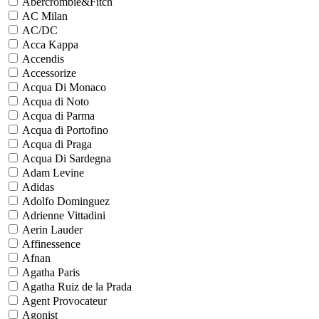
Abercrombie&Fitch
AC Milan
AC/DC
Acca Kappa
Accendis
Accessorize
Acqua Di Monaco
Acqua di Noto
Acqua di Parma
Acqua di Portofino
Acqua di Praga
Acqua Di Sardegna
Adam Levine
Adidas
Adolfo Dominguez
Adrienne Vittadini
Aerin Lauder
Affinessence
Afnan
Agatha Paris
Agatha Ruiz de la Prada
Agent Provocateur
Agonist