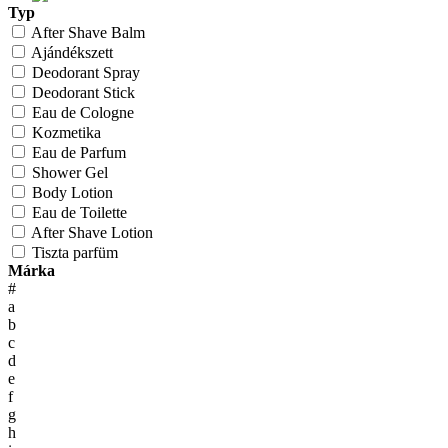
Typ
After Shave Balm
Ajándékszett
Deodorant Spray
Deodorant Stick
Eau de Cologne
Kozmetika
Eau de Parfum
Shower Gel
Body Lotion
Eau de Toilette
After Shave Lotion
Tiszta parfüm
Márka
#
a
b
c
d
e
f
g
h