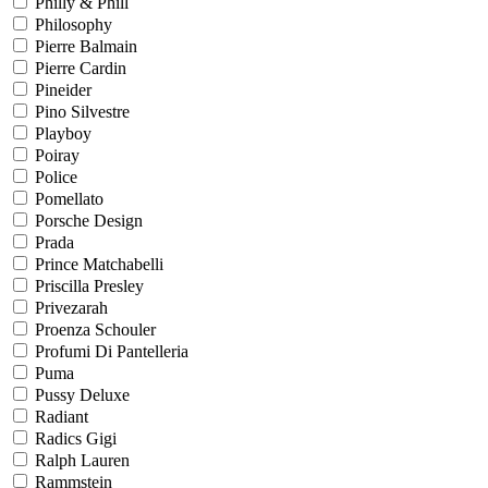
Philly & Phill
Philosophy
Pierre Balmain
Pierre Cardin
Pineider
Pino Silvestre
Playboy
Poiray
Police
Pomellato
Porsche Design
Prada
Prince Matchabelli
Priscilla Presley
Privezarah
Proenza Schouler
Profumi Di Pantelleria
Puma
Pussy Deluxe
Radiant
Radics Gigi
Ralph Lauren
Rammstein