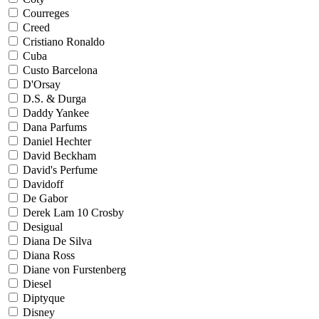
Courreges
Creed
Cristiano Ronaldo
Cuba
Custo Barcelona
D'Orsay
D.S. & Durga
Daddy Yankee
Dana Parfums
Daniel Hechter
David Beckham
David's Perfume
Davidoff
De Gabor
Derek Lam 10 Crosby
Desigual
Diana De Silva
Diana Ross
Diane von Furstenberg
Diesel
Diptyque
Disney