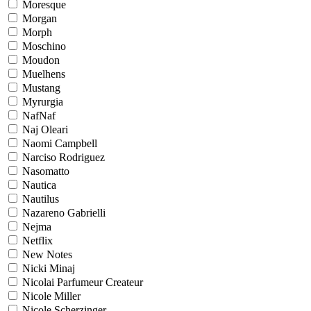
Moresque
Morgan
Morph
Moschino
Moudon
Muelhens
Mustang
Myrurgia
NafNaf
Naj Oleari
Naomi Campbell
Narciso Rodriguez
Nasomatto
Nautica
Nautilus
Nazareno Gabrielli
Nejma
Netflix
New Notes
Nicki Minaj
Nicolai Parfumeur Createur
Nicole Miller
Nicole Scherzinger