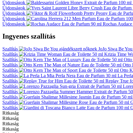
Újdonságok
Újdonságok
Újdonságok
Újdonságok
Újdonságok
Rochas Audace 
Ingyenes szallítás
Szallítás
JoJo Siwa Be You 
Szallítás
Krizia Time Wo
Szallítás
Otto
Szallítás
Otto 
Szallítás
Otto K
Szallítás
La Perl
Szallítás
Replay True fo
Szallítás
Loren
Szallítás
Szallítás
Szallítás
G
Szallítás
G
Ritkaság
Ritkaság
Ritkaság
Ritkaság