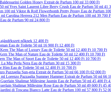
Baldessarini Golden Honey Extrait de Parfum 100 ml
33 000 Ft
Yves Saint Laurent Libre Berry Crush Eau de Parfum 50 ml
41 3
Viktor & Rolf Flowerbomb Pretty Peony Eau de Parfum 10
Carolina Herrera 212 Men Parfum Eau de Parfum 100 ml
39 700 F
Eau de Parfum 90 ml
24 800 Ft
ajándékszett nőknek
12 400 Ft
man Eau de Toilette 50 ml
16 900 Ft
12 400 Ft
 Kern The Man of Luxury Eau de Toilette 50 ml
12 400 Ft
10 700 Ft
Kern The Man of Nature Eau de Toilette 50 ml
12 400 Ft
10 700 Ft
ern The Man of Sport Eau de Toilette 50 ml
12 400 Ft
10 700 Ft
a La Mia Perla Nera Eau de Parfum 30 ml
15 300 Ft
r Him Eau de Toilette 50 ml
12 400 Ft
10 700 Ft
zo Pazzaglia Sun-gria Extrait de Parfum 50 ml
66 100 Ft
62 000 Ft
Lorenzo Pazzaglia Summer Hammer Extrait de Parfum 50 ml
66 1
Guerlain Shalimar Millesime Jasmin Eau de Parfum 50 ml
45 400 Ft
4
uerlain Shalimar Millesime Rose Eau de Parfum 50 ml
49 600 Ft
45 4
iardini di Toscana Bianco Latte Eau de Parfum 100 ml
57 800 Ft
52 0