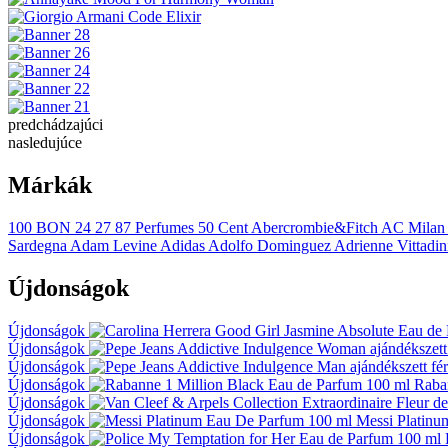
predchádzajúci
nasledujúce
Márkák
100 BON
24
27 87 Perfumes
50 Cent
Abercrombie&Fitch
AC Milan
Sardegna
Adam Levine
Adidas
Adolfo Dominguez
Adrienne Vittadin
Újdonságok
Újdonságok
Újdonságok
Újdonságok
Újdonságok
Raba
Újdonságok
Újdonságok
Messi Platin
Újdonságok