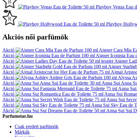
Playboy Vegas Eau de
Playboy Hollyw
Akciós női parfümök
Akció
Aigner Cara Mia E
Akció
Aigner Iconista Eau 
Akció
Aigner Ladi
Akció
Aigner Starlig
Akció
Ajmal Aristo
Akció
Alyssa As
Akció
Anna Sui Anna Sui
Akció
Anna Sui 
Akció
Anna Sui Romant
Akció
Anna Sui Secret
Akció
Anna Sui Sky Eau de To
Akció
Anna Sui Sui D
Parfumstar.hu
Csak eredeti parfümök
Márkák