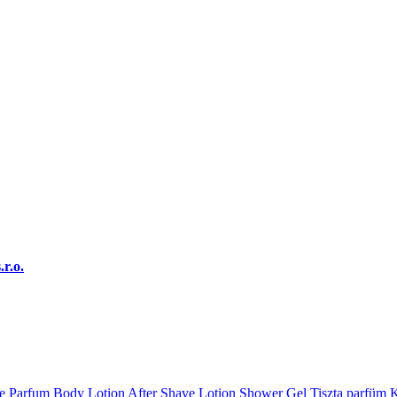
.r.o.
e Parfum
Body Lotion
After Shave Lotion
Shower Gel
Tiszta parfüm
K