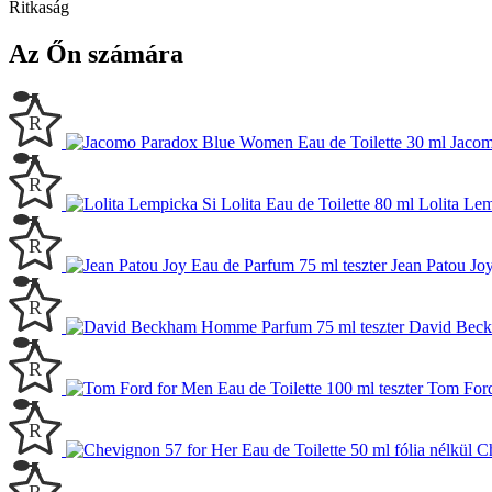
Ritkaság
Az Őn számára
Jacom
Lolita Lem
Jean Patou Joy
David Beck
Tom Ford
Ch