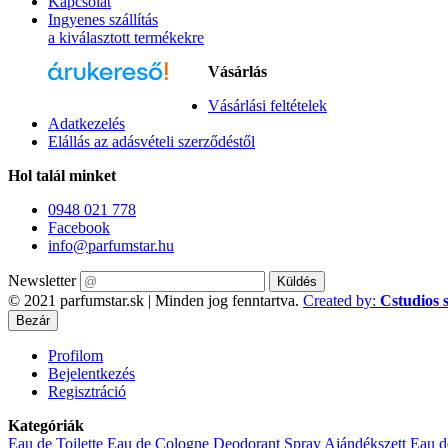
Kapcsolat
Ingyenes szállítás
a kiválasztott termékekre
Vásárlás
Vásárlási feltételek
Parfüm az Árukeresőn
Adatkezelés
Elállás az adásvételi szerződéstől
Hol talál minket
0948 021 778
Facebook
info@parfumstar.hu
Newsletter
Küldés
© 2021 parfumstar.sk | Minden jog fenntartva.
Created by:
Cstudios s
Bezár
Profilom
Bejelentkezés
Regisztráció
Kategóriák
Eau de Toilette
Eau de Cologne
Deodorant Spray
Ajándékszett
Eau d