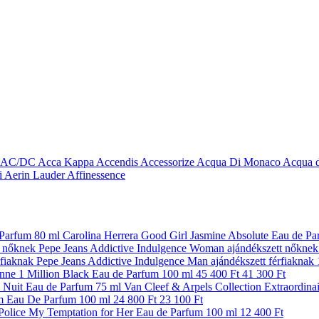
AC/DC
Acca Kappa
Accendis
Accessorize
Acqua Di Monaco
Acqua d
i
Aerin Lauder
Affinessence
Carolina Herrera Good Girl Jasmine Absolute Eau de Pa
Pepe Jeans Addictive Indulgence Woman ajándékszett nőknek
Pepe Jeans Addictive Indulgence Man ajándékszett férfiaknak
nne 1 Million Black Eau de Parfum 100 ml
45 400 Ft
41 300 Ft
Van Cleef & Arpels Collection Extraordina
um Eau De Parfum 100 ml
24 800 Ft
23 100 Ft
Police My Temptation for Her Eau de Parfum 100 ml
12 400 Ft