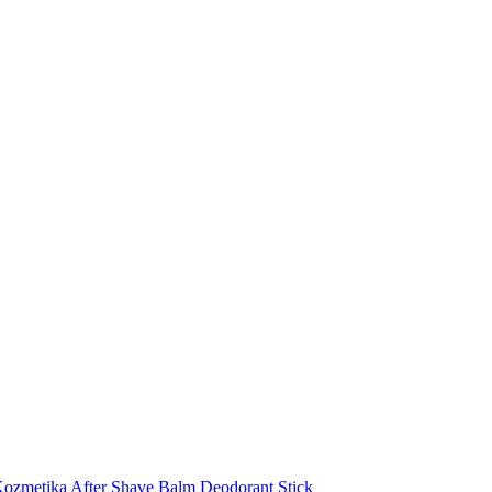
ozmetika
After Shave Balm
Deodorant Stick