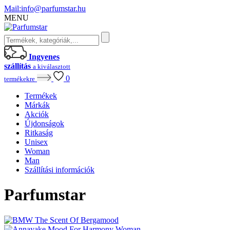
Mail:
info@parfumstar.hu
MENU
Ingyenes
szállítás
a kiválasztott
0
termékekre
Termékek
Márkák
Akciók
Újdonságok
Ritkaság
Unisex
Woman
Man
Szállítási információk
Parfumstar