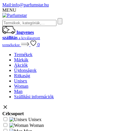
Mail:
info@parfumstar.hu
MENU
Ingyenes
szállítás
a kiválasztott
0
termékekre
Termékek
Márkák
Akciók
Újdonságok
Ritkaság
Unisex
Woman
Man
Szállítási információk
Célcsoport
Unisex
Woman