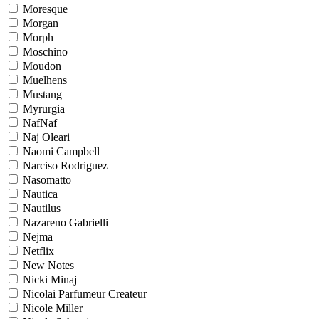
Moresque
Morgan
Morph
Moschino
Moudon
Muelhens
Mustang
Myrurgia
NafNaf
Naj Oleari
Naomi Campbell
Narciso Rodriguez
Nasomatto
Nautica
Nautilus
Nazareno Gabrielli
Nejma
Netflix
New Notes
Nicki Minaj
Nicolai Parfumeur Createur
Nicole Miller