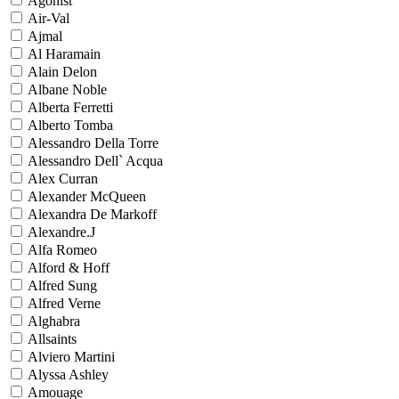
Agonist
Air-Val
Ajmal
Al Haramain
Alain Delon
Albane Noble
Alberta Ferretti
Alberto Tomba
Alessandro Della Torre
Alessandro Dell` Acqua
Alex Curran
Alexander McQueen
Alexandra De Markoff
Alexandre.J
Alfa Romeo
Alford & Hoff
Alfred Sung
Alfred Verne
Alghabra
Allsaints
Alviero Martini
Alyssa Ashley
Amouage