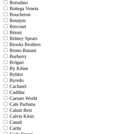
Borsalino
Bottega Veneta
Boucheron
Bourjois
Brecourt
Brioni
Britney Spears
Brooks Brothers
Bruno Banani
Burberry
Bvlgari
By Kilian
Byblos
Byredo
Cacharel
Cadillac
Caesars World
Cafe Parfums
Calum Best
Calvin Klein
Canali
Carita