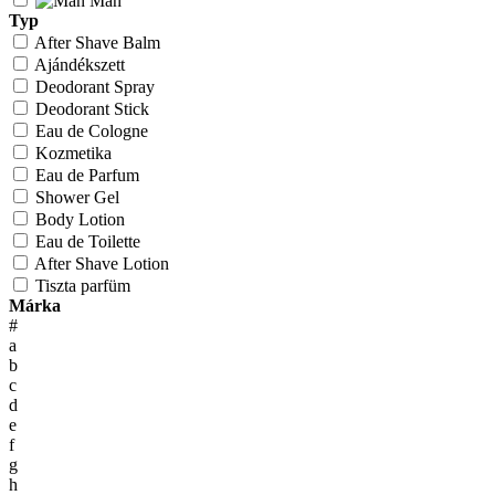
Man
Typ
After Shave Balm
Ajándékszett
Deodorant Spray
Deodorant Stick
Eau de Cologne
Kozmetika
Eau de Parfum
Shower Gel
Body Lotion
Eau de Toilette
After Shave Lotion
Tiszta parfüm
Márka
#
a
b
c
d
e
f
g
h