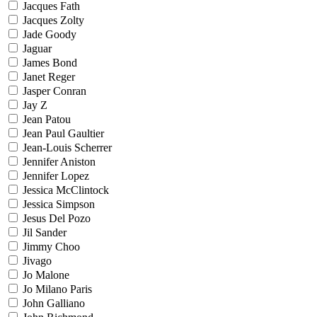
Jacques Fath
Jacques Zolty
Jade Goody
Jaguar
James Bond
Janet Reger
Jasper Conran
Jay Z
Jean Patou
Jean Paul Gaultier
Jean-Louis Scherrer
Jennifer Aniston
Jennifer Lopez
Jessica McClintock
Jessica Simpson
Jesus Del Pozo
Jil Sander
Jimmy Choo
Jivago
Jo Malone
Jo Milano Paris
John Galliano