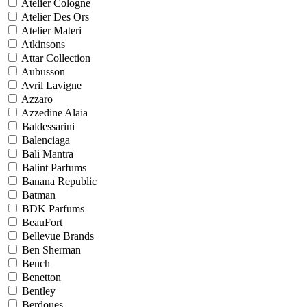
Atelier Cologne
Atelier Des Ors
Atelier Materi
Atkinsons
Attar Collection
Aubusson
Avril Lavigne
Azzaro
Azzedine Alaia
Baldessarini
Balenciaga
Bali Mantra
Balint Parfums
Banana Republic
Batman
BDK Parfums
BeauFort
Bellevue Brands
Ben Sherman
Bench
Benetton
Bentley
Berdoues