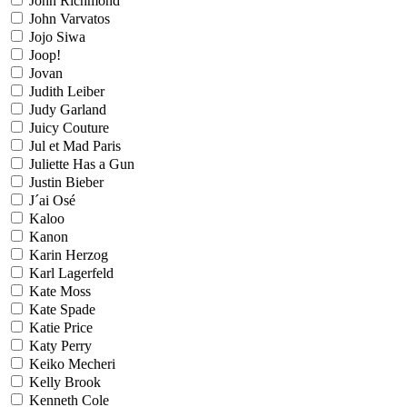
John Richmond
John Varvatos
Jojo Siwa
Joop!
Jovan
Judith Leiber
Judy Garland
Juicy Couture
Jul et Mad Paris
Juliette Has a Gun
Justin Bieber
J´ai Osé
Kaloo
Kanon
Karin Herzog
Karl Lagerfeld
Kate Moss
Kate Spade
Katie Price
Katy Perry
Keiko Mecheri
Kelly Brook
Kenneth Cole