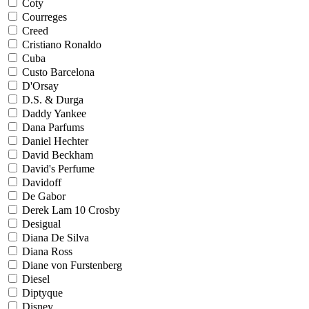
Coty
Courreges
Creed
Cristiano Ronaldo
Cuba
Custo Barcelona
D'Orsay
D.S. & Durga
Daddy Yankee
Dana Parfums
Daniel Hechter
David Beckham
David's Perfume
Davidoff
De Gabor
Derek Lam 10 Crosby
Desigual
Diana De Silva
Diana Ross
Diane von Furstenberg
Diesel
Diptyque
Disney