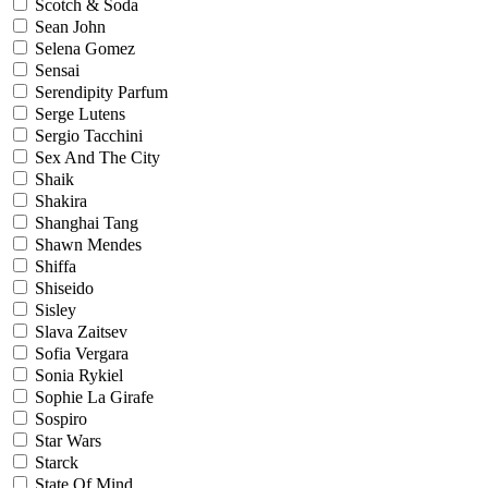
Scotch & Soda
Sean John
Selena Gomez
Sensai
Serendipity Parfum
Serge Lutens
Sergio Tacchini
Sex And The City
Shaik
Shakira
Shanghai Tang
Shawn Mendes
Shiffa
Shiseido
Sisley
Slava Zaitsev
Sofia Vergara
Sonia Rykiel
Sophie La Girafe
Sospiro
Star Wars
Starck
State Of Mind