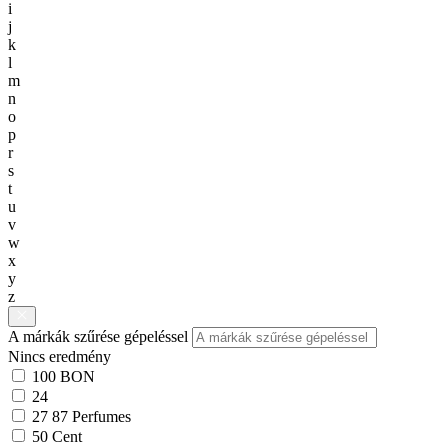
i
j
k
l
m
n
o
p
r
s
t
u
v
w
x
y
z
A márkák szűrése gépeléssel
Nincs eredmény
100 BON
24
27 87 Perfumes
50 Cent