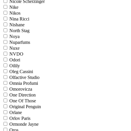
Nicole Scherzinger
Nike
Nikos
Nina Ricci
Nishane
North Stag
Noya
Nuparfums
Nuxe
NVDO
Odori
Oilily
Oleg Cassini
Olfactive Studio
Omnia Profumi
Omorovicza
One Direction
One Of Those
Original Penguin
Orlane
Orlov Paris
Ormonde Jayne
Oros