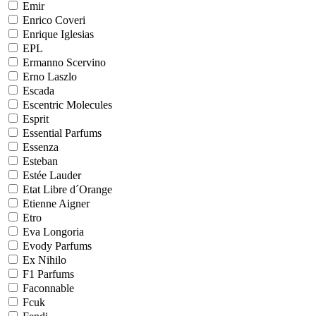
Emir
Enrico Coveri
Enrique Iglesias
EPL
Ermanno Scervino
Erno Laszlo
Escada
Escentric Molecules
Esprit
Essential Parfums
Essenza
Esteban
Estée Lauder
Etat Libre d´Orange
Etienne Aigner
Etro
Eva Longoria
Evody Parfums
Ex Nihilo
F1 Parfums
Faconnable
Fcuk