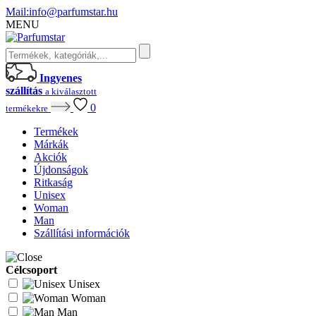
Mail:
info@parfumstar.hu
MENU
Ingyenes
szállítás
a kiválasztott
0
termékekre
Termékek
Márkák
Akciók
Újdonságok
Ritkaság
Unisex
Woman
Man
Szállítási információk
Célcsoport
Unisex
Woman
Man