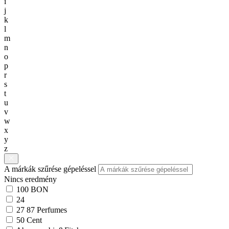
i
j
k
l
m
n
o
p
r
s
t
u
v
w
x
y
z
A márkák szűrése gépeléssel
Nincs eredmény
100 BON
24
27 87 Perfumes
50 Cent