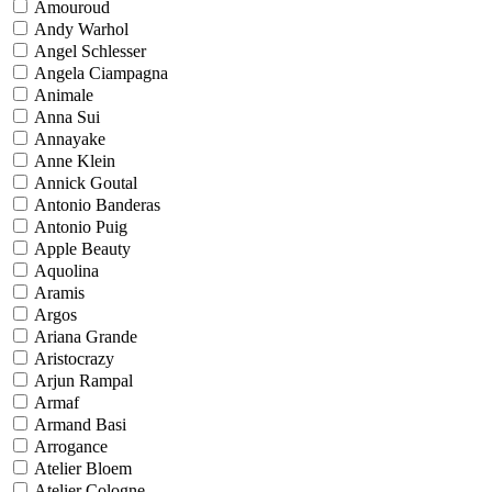
Amouroud
Andy Warhol
Angel Schlesser
Angela Ciampagna
Animale
Anna Sui
Annayake
Anne Klein
Annick Goutal
Antonio Banderas
Antonio Puig
Apple Beauty
Aquolina
Aramis
Argos
Ariana Grande
Aristocrazy
Arjun Rampal
Armaf
Armand Basi
Arrogance
Atelier Bloem
Atelier Cologne