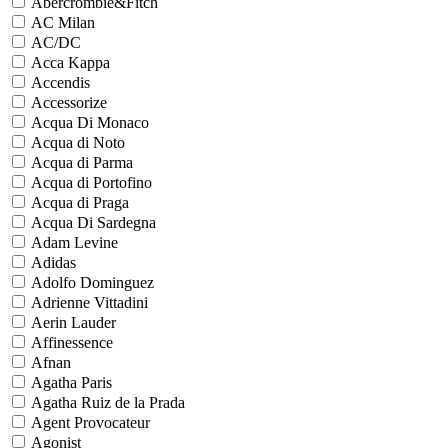
Abercrombie&Fitch
AC Milan
AC/DC
Acca Kappa
Accendis
Accessorize
Acqua Di Monaco
Acqua di Noto
Acqua di Parma
Acqua di Portofino
Acqua di Praga
Acqua Di Sardegna
Adam Levine
Adidas
Adolfo Dominguez
Adrienne Vittadini
Aerin Lauder
Affinessence
Afnan
Agatha Paris
Agatha Ruiz de la Prada
Agent Provocateur
Agonist