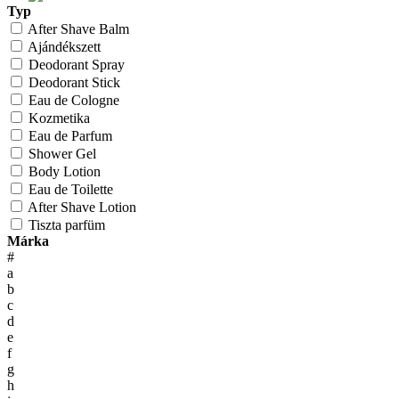
Typ
After Shave Balm
Ajándékszett
Deodorant Spray
Deodorant Stick
Eau de Cologne
Kozmetika
Eau de Parfum
Shower Gel
Body Lotion
Eau de Toilette
After Shave Lotion
Tiszta parfüm
Márka
#
a
b
c
d
e
f
g
h