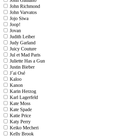
John Galliano
John Richmond
John Varvatos
Jojo Siwa
Joop!
Jovan
Judith Leiber
Judy Garland
Juicy Couture
Jul et Mad Paris
Juliette Has a Gun
Justin Bieber
J´ai Osé
Kaloo
Kanon
Karin Herzog
Karl Lagerfeld
Kate Moss
Kate Spade
Katie Price
Katy Perry
Keiko Mecheri
Kelly Brook