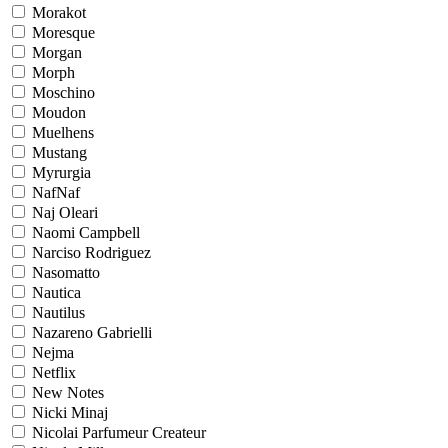
Morakot
Moresque
Morgan
Morph
Moschino
Moudon
Muelhens
Mustang
Myrurgia
NafNaf
Naj Oleari
Naomi Campbell
Narciso Rodriguez
Nasomatto
Nautica
Nautilus
Nazareno Gabrielli
Nejma
Netflix
New Notes
Nicki Minaj
Nicolai Parfumeur Createur