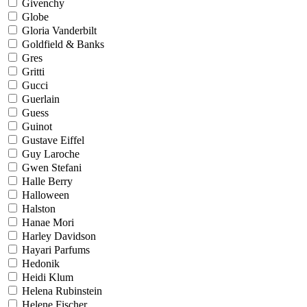
Givenchy
Globe
Gloria Vanderbilt
Goldfield & Banks
Gres
Gritti
Gucci
Guerlain
Guess
Guinot
Gustave Eiffel
Guy Laroche
Gwen Stefani
Halle Berry
Halloween
Halston
Hanae Mori
Harley Davidson
Hayari Parfums
Hedonik
Heidi Klum
Helena Rubinstein
Helene Fischer