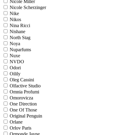
Nicole Miller
Nicole Scherzinger
Nike
Nikos
Nina Ricci
Nishane
North Stag
Noya
Nuparfums
Nuxe
NVDO
Odori
Oilily
Oleg Cassini
Olfactive Studio
Omnia Profumi
Omorovicza
One Direction
One Of Those
Original Penguin
Orlane
Orlov Paris
Ormonde Jayne