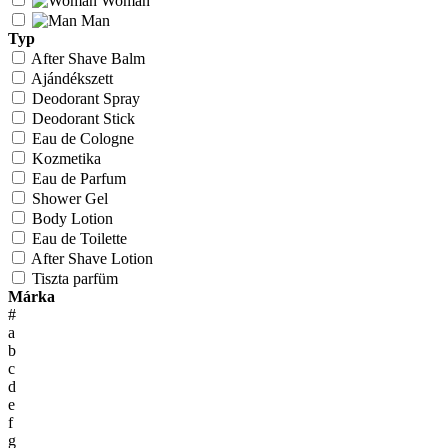
Woman
Man
Typ
After Shave Balm
Ajándékszett
Deodorant Spray
Deodorant Stick
Eau de Cologne
Kozmetika
Eau de Parfum
Shower Gel
Body Lotion
Eau de Toilette
After Shave Lotion
Tiszta parfüm
Márka
#
a
b
c
d
e
f
g