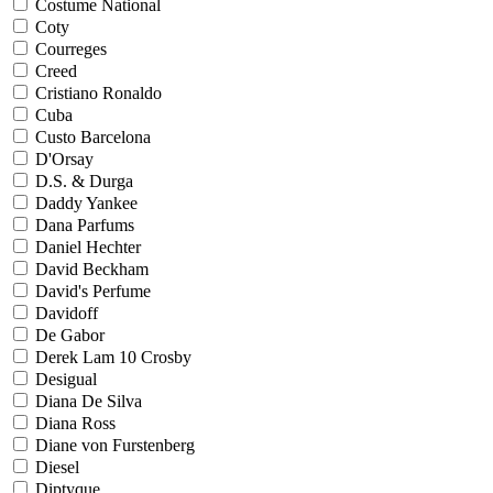
Costume National
Coty
Courreges
Creed
Cristiano Ronaldo
Cuba
Custo Barcelona
D'Orsay
D.S. & Durga
Daddy Yankee
Dana Parfums
Daniel Hechter
David Beckham
David's Perfume
Davidoff
De Gabor
Derek Lam 10 Crosby
Desigual
Diana De Silva
Diana Ross
Diane von Furstenberg
Diesel
Diptyque