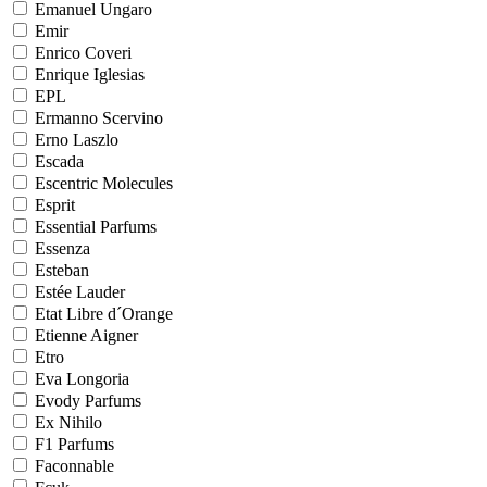
Emanuel Ungaro
Emir
Enrico Coveri
Enrique Iglesias
EPL
Ermanno Scervino
Erno Laszlo
Escada
Escentric Molecules
Esprit
Essential Parfums
Essenza
Esteban
Estée Lauder
Etat Libre d´Orange
Etienne Aigner
Etro
Eva Longoria
Evody Parfums
Ex Nihilo
F1 Parfums
Faconnable