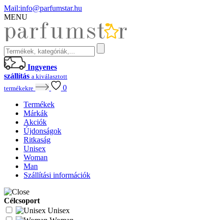
Mail:
info@parfumstar.hu
MENU
Ingyenes
szállítás
a kiválasztott
0
termékekre
Termékek
Márkák
Akciók
Újdonságok
Ritkaság
Unisex
Woman
Man
Szállítási információk
Célcsoport
Unisex