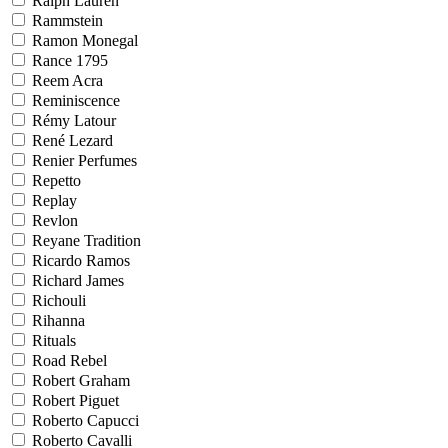
Ralph Lauren
Rammstein
Ramon Monegal
Rance 1795
Reem Acra
Reminiscence
Rémy Latour
René Lezard
Renier Perfumes
Repetto
Replay
Revlon
Reyane Tradition
Ricardo Ramos
Richard James
Richouli
Rihanna
Rituals
Road Rebel
Robert Graham
Robert Piguet
Roberto Capucci
Roberto Cavalli