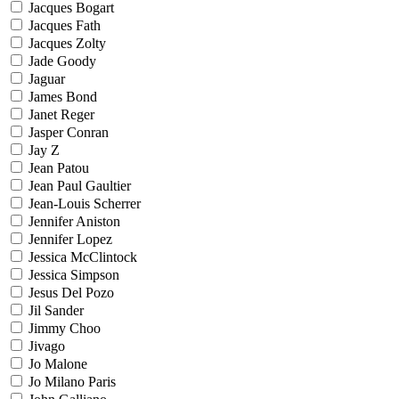
Jacques Bogart
Jacques Fath
Jacques Zolty
Jade Goody
Jaguar
James Bond
Janet Reger
Jasper Conran
Jay Z
Jean Patou
Jean Paul Gaultier
Jean-Louis Scherrer
Jennifer Aniston
Jennifer Lopez
Jessica McClintock
Jessica Simpson
Jesus Del Pozo
Jil Sander
Jimmy Choo
Jivago
Jo Malone
Jo Milano Paris