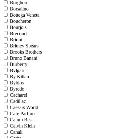
Borghese
Borsalino
Bottega Veneta
Boucheron
Bourjois
Brecourt
Brioni
Britney Spears
Brooks Brothers
Bruno Banani
Burberry
Bvlgari
By Kilian
Byblos
Byredo
Cacharel
Cadillac
Caesars World
Cafe Parfums
Calum Best
Calvin Klein
Canali