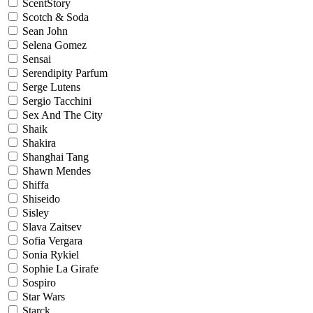
ScentStory
Scotch & Soda
Sean John
Selena Gomez
Sensai
Serendipity Parfum
Serge Lutens
Sergio Tacchini
Sex And The City
Shaik
Shakira
Shanghai Tang
Shawn Mendes
Shiffa
Shiseido
Sisley
Slava Zaitsev
Sofia Vergara
Sonia Rykiel
Sophie La Girafe
Sospiro
Star Wars
Starck