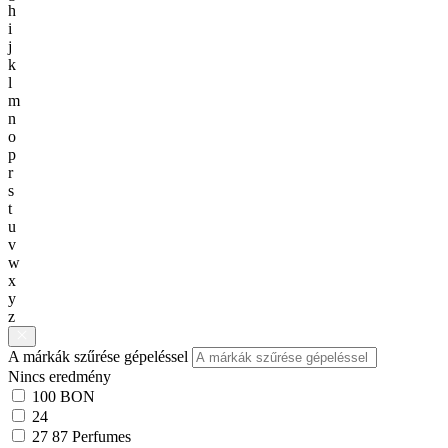
h
i
j
k
l
m
n
o
p
r
s
t
u
v
w
x
y
z
A márkák szűrése gépeléssel
Nincs eredmény
100 BON
24
27 87 Perfumes