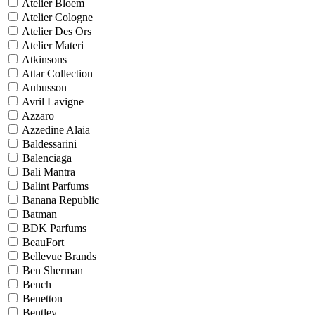
Atelier Bloem
Atelier Cologne
Atelier Des Ors
Atelier Materi
Atkinsons
Attar Collection
Aubusson
Avril Lavigne
Azzaro
Azzedine Alaia
Baldessarini
Balenciaga
Bali Mantra
Balint Parfums
Banana Republic
Batman
BDK Parfums
BeauFort
Bellevue Brands
Ben Sherman
Bench
Benetton
Bentley