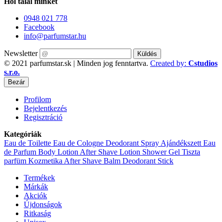
Hol talál minket
0948 021 778
Facebook
info@parfumstar.hu
Newsletter
Küldés
© 2021 parfumstar.sk | Minden jog fenntartva.
Created by:
Cstudios
s.r.o.
Bezár
Profilom
Bejelentkezés
Regisztráció
Kategóriák
Eau de Toilette
Eau de Cologne
Deodorant Spray
Ajándékszett
Eau
de Parfum
Body Lotion
After Shave Lotion
Shower Gel
Tiszta
parfüm
Kozmetika
After Shave Balm
Deodorant Stick
Termékek
Márkák
Akciók
Újdonságok
Ritkaság