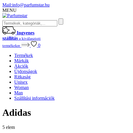
Mail:
info@parfumstar.hu
MENU
Ingyenes
szállítás
a kiválasztott
0
termékekre
Termékek
Márkák
Akciók
Újdonságok
Ritkaság
Unisex
Woman
Man
Szállítási információk
Adidas
5
elem