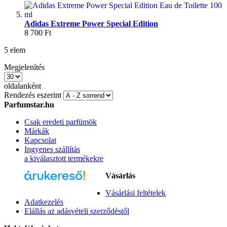
Adidas Extreme Power Special Edition
8 700 Ft
5
elem
Megjelenítés
oldalanként
Rendezés eszerint
Parfumstar.hu
Csak eredeti parfümök
Márkák
Kapcsolat
Ingyenes szállítás
a kiválasztott termékekre
Vásárlás
Vásárlási feltételek
Parfüm az Árukeresőn
Adatkezelés
Elállás az adásvételi szerződéstől