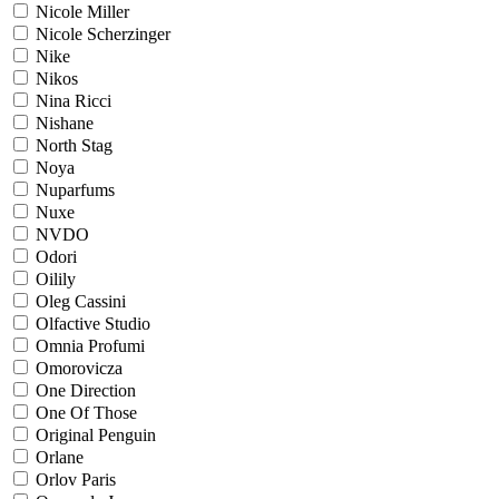
Nicole Miller
Nicole Scherzinger
Nike
Nikos
Nina Ricci
Nishane
North Stag
Noya
Nuparfums
Nuxe
NVDO
Odori
Oilily
Oleg Cassini
Olfactive Studio
Omnia Profumi
Omorovicza
One Direction
One Of Those
Original Penguin
Orlane
Orlov Paris