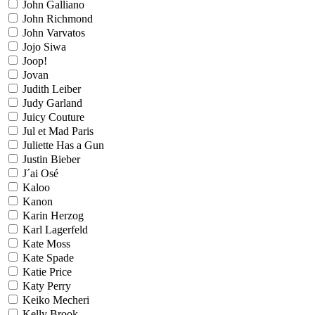
John Galliano
John Richmond
John Varvatos
Jojo Siwa
Joop!
Jovan
Judith Leiber
Judy Garland
Juicy Couture
Jul et Mad Paris
Juliette Has a Gun
Justin Bieber
J´ai Osé
Kaloo
Kanon
Karin Herzog
Karl Lagerfeld
Kate Moss
Kate Spade
Katie Price
Katy Perry
Keiko Mecheri
Kelly Brook