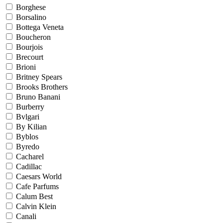
Borghese
Borsalino
Bottega Veneta
Boucheron
Bourjois
Brecourt
Brioni
Britney Spears
Brooks Brothers
Bruno Banani
Burberry
Bvlgari
By Kilian
Byblos
Byredo
Cacharel
Cadillac
Caesars World
Cafe Parfums
Calum Best
Calvin Klein
Canali