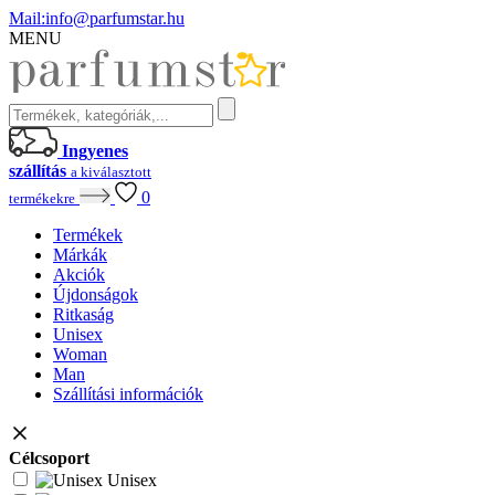
Mail:
info@parfumstar.hu
MENU
Ingyenes
szállítás
a kiválasztott
0
termékekre
Termékek
Márkák
Akciók
Újdonságok
Ritkaság
Unisex
Woman
Man
Szállítási információk
Célcsoport
Unisex