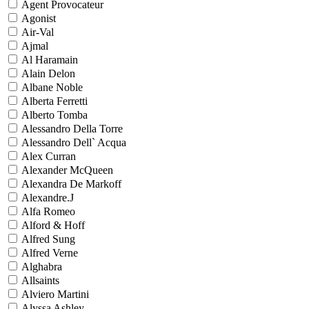
Agent Provocateur
Agonist
Air-Val
Ajmal
Al Haramain
Alain Delon
Albane Noble
Alberta Ferretti
Alberto Tomba
Alessandro Della Torre
Alessandro Dell` Acqua
Alex Curran
Alexander McQueen
Alexandra De Markoff
Alexandre.J
Alfa Romeo
Alford & Hoff
Alfred Sung
Alfred Verne
Alghabra
Allsaints
Alviero Martini
Alyssa Ashley