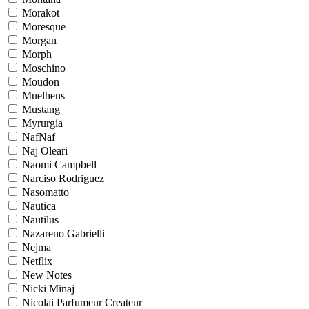
Morakot
Moresque
Morgan
Morph
Moschino
Moudon
Muelhens
Mustang
Myrurgia
NafNaf
Naj Oleari
Naomi Campbell
Narciso Rodriguez
Nasomatto
Nautica
Nautilus
Nazareno Gabrielli
Nejma
Netflix
New Notes
Nicki Minaj
Nicolai Parfumeur Createur