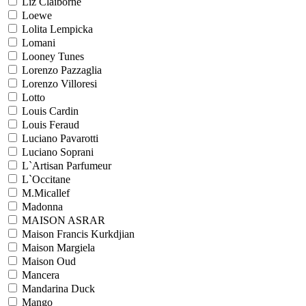
Liz Claiborne
Loewe
Lolita Lempicka
Lomani
Looney Tunes
Lorenzo Pazzaglia
Lorenzo Villoresi
Lotto
Louis Cardin
Louis Feraud
Luciano Pavarotti
Luciano Soprani
L`Artisan Parfumeur
L`Occitane
M.Micallef
Madonna
MAISON ASRAR
Maison Francis Kurkdjian
Maison Margiela
Maison Oud
Mancera
Mandarina Duck
Mango