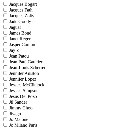
Jacques Bogart
Jacques Fath
Jacques Zolty
Jade Goody
Jaguar
James Bond
Janet Reger
Jasper Conran
Jay Z
Jean Patou
Jean Paul Gaultier
Jean-Louis Scherrer
Jennifer Aniston
Jennifer Lopez
Jessica McClintock
Jessica Simpson
Jesus Del Pozo
Jil Sander
Jimmy Choo
Jivago
Jo Malone
Jo Milano Paris