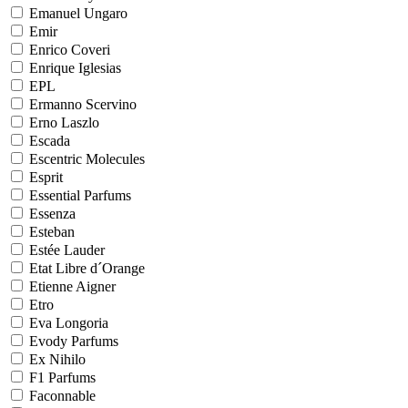
Emanuel Ungaro
Emir
Enrico Coveri
Enrique Iglesias
EPL
Ermanno Scervino
Erno Laszlo
Escada
Escentric Molecules
Esprit
Essential Parfums
Essenza
Esteban
Estée Lauder
Etat Libre d´Orange
Etienne Aigner
Etro
Eva Longoria
Evody Parfums
Ex Nihilo
F1 Parfums
Faconnable