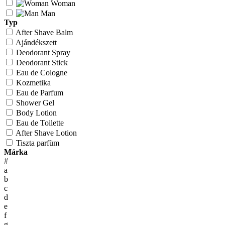
Woman
Man
Typ
After Shave Balm
Ajándékszett
Deodorant Spray
Deodorant Stick
Eau de Cologne
Kozmetika
Eau de Parfum
Shower Gel
Body Lotion
Eau de Toilette
After Shave Lotion
Tiszta parfüm
Márka
#
a
b
c
d
e
f
g