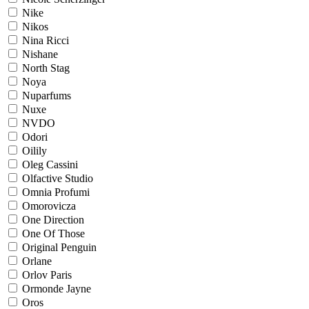
Nike
Nikos
Nina Ricci
Nishane
North Stag
Noya
Nuparfums
Nuxe
NVDO
Odori
Oilily
Oleg Cassini
Olfactive Studio
Omnia Profumi
Omorovicza
One Direction
One Of Those
Original Penguin
Orlane
Orlov Paris
Ormonde Jayne
Oros