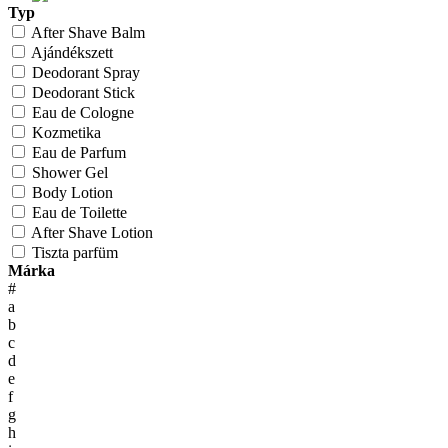
Typ
After Shave Balm
Ajándékszett
Deodorant Spray
Deodorant Stick
Eau de Cologne
Kozmetika
Eau de Parfum
Shower Gel
Body Lotion
Eau de Toilette
After Shave Lotion
Tiszta parfüm
Márka
#
a
b
c
d
e
f
g
h