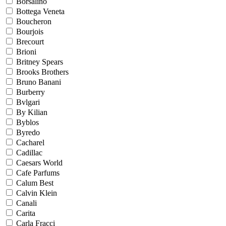
Borsalino
Bottega Veneta
Boucheron
Bourjois
Brecourt
Brioni
Britney Spears
Brooks Brothers
Bruno Banani
Burberry
Bvlgari
By Kilian
Byblos
Byredo
Cacharel
Cadillac
Caesars World
Cafe Parfums
Calum Best
Calvin Klein
Canali
Carita
Carla Fracci