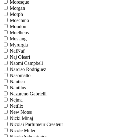
Moresque
Morgan
Morph
Moschino
Moudon
Muelhens
Mustang
Myrurgia
NafNaf
Naj Oleari
Naomi Campbell
Narciso Rodriguez
Nasomatto
Nautica
Nautilus
Nazareno Gabrielli
Nejma
Netflix
New Notes
Nicki Minaj
Nicolai Parfumeur Createur
Nicole Miller
Nicole Scherzinger