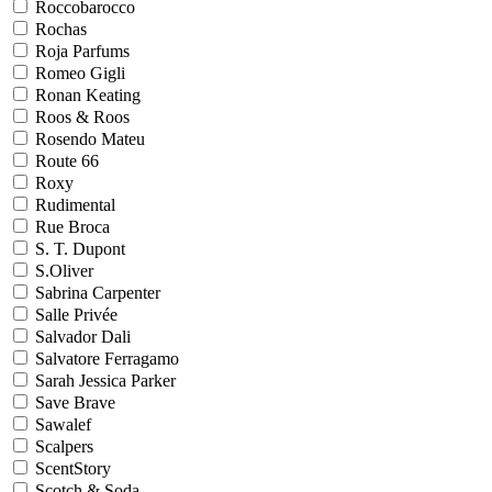
Roccobarocco
Rochas
Roja Parfums
Romeo Gigli
Ronan Keating
Roos & Roos
Rosendo Mateu
Route 66
Roxy
Rudimental
Rue Broca
S. T. Dupont
S.Oliver
Sabrina Carpenter
Salle Privée
Salvador Dali
Salvatore Ferragamo
Sarah Jessica Parker
Save Brave
Sawalef
Scalpers
ScentStory
Scotch & Soda