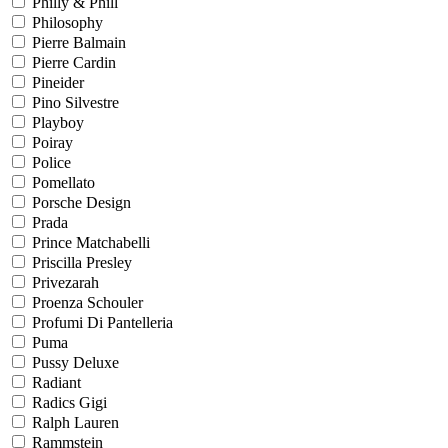
Philly & Phill
Philosophy
Pierre Balmain
Pierre Cardin
Pineider
Pino Silvestre
Playboy
Poiray
Police
Pomellato
Porsche Design
Prada
Prince Matchabelli
Priscilla Presley
Privezarah
Proenza Schouler
Profumi Di Pantelleria
Puma
Pussy Deluxe
Radiant
Radics Gigi
Ralph Lauren
Rammstein