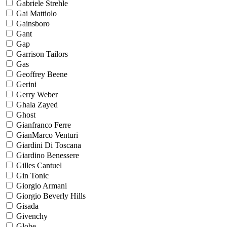
Gabriele Strehle
Gai Mattiolo
Gainsboro
Gant
Gap
Garrison Tailors
Gas
Geoffrey Beene
Gerini
Gerry Weber
Ghala Zayed
Ghost
Gianfranco Ferre
GianMarco Venturi
Giardini Di Toscana
Giardino Benessere
Gilles Cantuel
Gin Tonic
Giorgio Armani
Giorgio Beverly Hills
Gisada
Givenchy
Globe