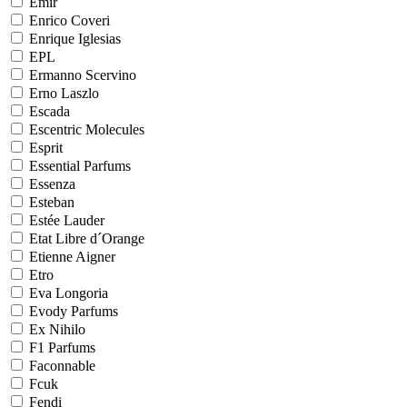
Emir
Enrico Coveri
Enrique Iglesias
EPL
Ermanno Scervino
Erno Laszlo
Escada
Escentric Molecules
Esprit
Essential Parfums
Essenza
Esteban
Estée Lauder
Etat Libre d´Orange
Etienne Aigner
Etro
Eva Longoria
Evody Parfums
Ex Nihilo
F1 Parfums
Faconnable
Fcuk
Fendi