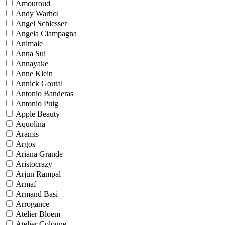
Amouroud
Andy Warhol
Angel Schlesser
Angela Ciampagna
Animale
Anna Sui
Annayake
Anne Klein
Annick Goutal
Antonio Banderas
Antonio Puig
Apple Beauty
Aquolina
Aramis
Argos
Ariana Grande
Aristocrazy
Arjun Rampal
Armaf
Armand Basi
Arrogance
Atelier Bloem
Atelier Cologne