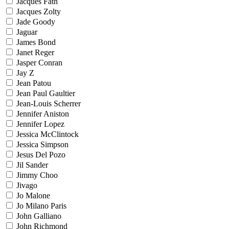
Jacques Fath
Jacques Zolty
Jade Goody
Jaguar
James Bond
Janet Reger
Jasper Conran
Jay Z
Jean Patou
Jean Paul Gaultier
Jean-Louis Scherrer
Jennifer Aniston
Jennifer Lopez
Jessica McClintock
Jessica Simpson
Jesus Del Pozo
Jil Sander
Jimmy Choo
Jivago
Jo Malone
Jo Milano Paris
John Galliano
John Richmond