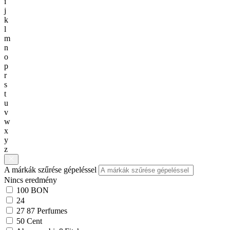
i
j
k
l
m
n
o
p
r
s
t
u
v
w
x
y
z
A márkák szűrése gépeléssel
Nincs eredmény
100 BON
24
27 87 Perfumes
50 Cent