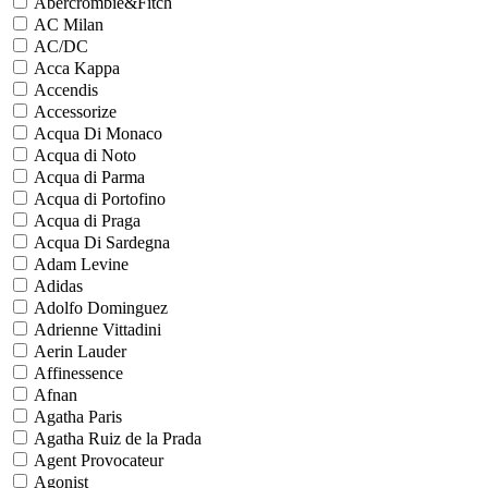
Abercrombie&Fitch
AC Milan
AC/DC
Acca Kappa
Accendis
Accessorize
Acqua Di Monaco
Acqua di Noto
Acqua di Parma
Acqua di Portofino
Acqua di Praga
Acqua Di Sardegna
Adam Levine
Adidas
Adolfo Dominguez
Adrienne Vittadini
Aerin Lauder
Affinessence
Afnan
Agatha Paris
Agatha Ruiz de la Prada
Agent Provocateur
Agonist