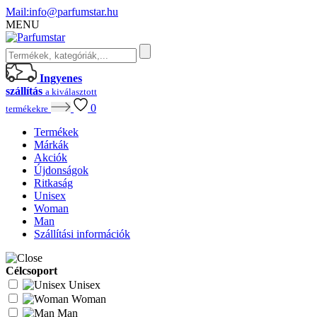
Mail:
info@parfumstar.hu
MENU
Ingyenes
szállítás
a kiválasztott
0
termékekre
Termékek
Márkák
Akciók
Újdonságok
Ritkaság
Unisex
Woman
Man
Szállítási információk
Célcsoport
Unisex
Woman
Man