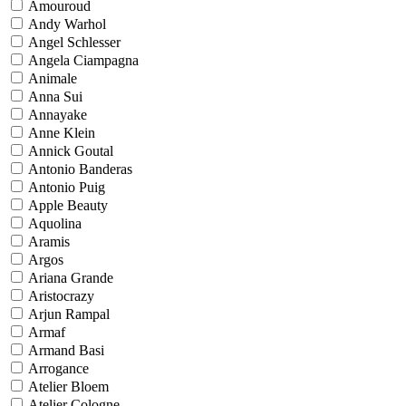
Amouroud
Andy Warhol
Angel Schlesser
Angela Ciampagna
Animale
Anna Sui
Annayake
Anne Klein
Annick Goutal
Antonio Banderas
Antonio Puig
Apple Beauty
Aquolina
Aramis
Argos
Ariana Grande
Aristocrazy
Arjun Rampal
Armaf
Armand Basi
Arrogance
Atelier Bloem
Atelier Cologne