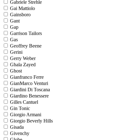
Gabriele Strehle
Gai Mattiolo
Gainsboro
Gant
Gap
Garrison Tailors
Gas
Geoffrey Beene
Gerini
Gerry Weber
Ghala Zayed
Ghost
Gianfranco Ferre
GianMarco Venturi
Giardini Di Toscana
Giardino Benessere
Gilles Cantuel
Gin Tonic
Giorgio Armani
Giorgio Beverly Hills
Gisada
Givenchy
Globe