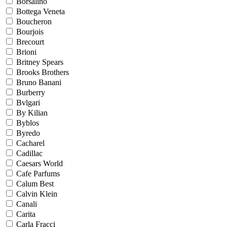
Borsalino
Bottega Veneta
Boucheron
Bourjois
Brecourt
Brioni
Britney Spears
Brooks Brothers
Bruno Banani
Burberry
Bvlgari
By Kilian
Byblos
Byredo
Cacharel
Cadillac
Caesars World
Cafe Parfums
Calum Best
Calvin Klein
Canali
Carita
Carla Fracci