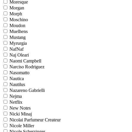
Moresque
Morgan
Morph
Moschino
Moudon
Muelhens
Mustang
Myrurgia
NafNaf
Naj Oleari
Naomi Campbell
Narciso Rodriguez
Nasomatto
Nautica
Nautilus
Nazareno Gabrielli
Nejma
Netflix
New Notes
Nicki Minaj
Nicolai Parfumeur Createur
Nicole Miller
Nicole Scherzinger