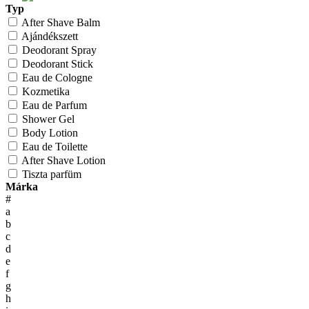
Typ
After Shave Balm
Ajándékszett
Deodorant Spray
Deodorant Stick
Eau de Cologne
Kozmetika
Eau de Parfum
Shower Gel
Body Lotion
Eau de Toilette
After Shave Lotion
Tiszta parfüm
Márka
#
a
b
c
d
e
f
g
h