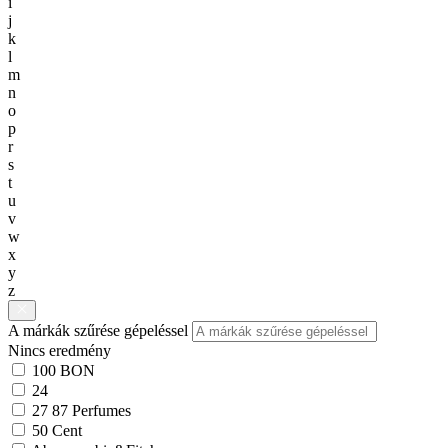
i
j
k
l
m
n
o
p
r
s
t
u
v
w
x
y
z
A márkák szűrése gépeléssel
Nincs eredmény
100 BON
24
27 87 Perfumes
50 Cent