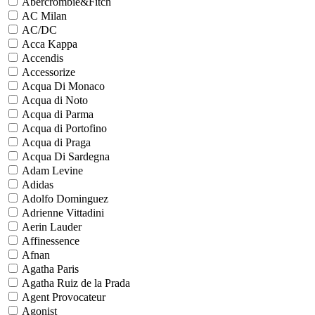
Abercrombie&Fitch
AC Milan
AC/DC
Acca Kappa
Accendis
Accessorize
Acqua Di Monaco
Acqua di Noto
Acqua di Parma
Acqua di Portofino
Acqua di Praga
Acqua Di Sardegna
Adam Levine
Adidas
Adolfo Dominguez
Adrienne Vittadini
Aerin Lauder
Affinessence
Afnan
Agatha Paris
Agatha Ruiz de la Prada
Agent Provocateur
Agonist