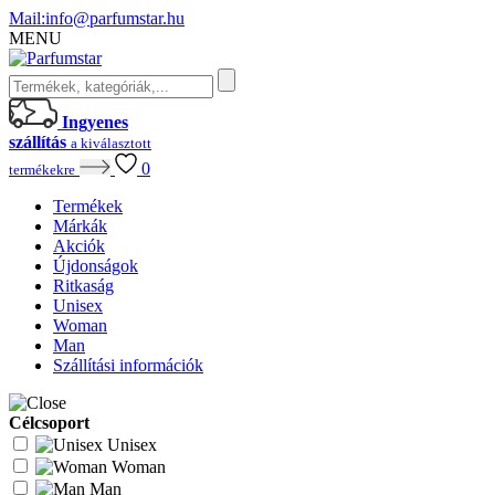
Mail:
info@parfumstar.hu
MENU
Ingyenes
szállítás
a kiválasztott
0
termékekre
Termékek
Márkák
Akciók
Újdonságok
Ritkaság
Unisex
Woman
Man
Szállítási információk
Célcsoport
Unisex
Woman
Man