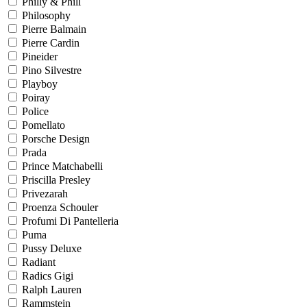
Philly & Phill
Philosophy
Pierre Balmain
Pierre Cardin
Pineider
Pino Silvestre
Playboy
Poiray
Police
Pomellato
Porsche Design
Prada
Prince Matchabelli
Priscilla Presley
Privezarah
Proenza Schouler
Profumi Di Pantelleria
Puma
Pussy Deluxe
Radiant
Radics Gigi
Ralph Lauren
Rammstein