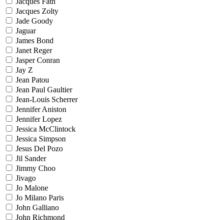
Jacques Fath
Jacques Zolty
Jade Goody
Jaguar
James Bond
Janet Reger
Jasper Conran
Jay Z
Jean Patou
Jean Paul Gaultier
Jean-Louis Scherrer
Jennifer Aniston
Jennifer Lopez
Jessica McClintock
Jessica Simpson
Jesus Del Pozo
Jil Sander
Jimmy Choo
Jivago
Jo Malone
Jo Milano Paris
John Galliano
John Richmond