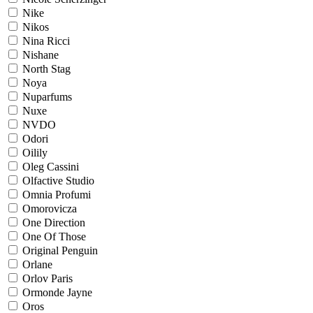
Nike
Nikos
Nina Ricci
Nishane
North Stag
Noya
Nuparfums
Nuxe
NVDO
Odori
Oilily
Oleg Cassini
Olfactive Studio
Omnia Profumi
Omorovicza
One Direction
One Of Those
Original Penguin
Orlane
Orlov Paris
Ormonde Jayne
Oros