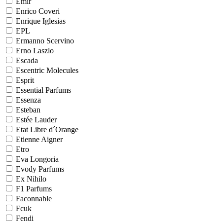
Emir
Enrico Coveri
Enrique Iglesias
EPL
Ermanno Scervino
Erno Laszlo
Escada
Escentric Molecules
Esprit
Essential Parfums
Essenza
Esteban
Estée Lauder
Etat Libre d´Orange
Etienne Aigner
Etro
Eva Longoria
Evody Parfums
Ex Nihilo
F1 Parfums
Faconnable
Fcuk
Fendi