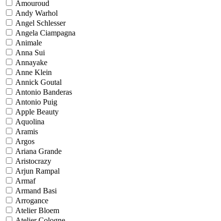
Amouroud
Andy Warhol
Angel Schlesser
Angela Ciampagna
Animale
Anna Sui
Annayake
Anne Klein
Annick Goutal
Antonio Banderas
Antonio Puig
Apple Beauty
Aquolina
Aramis
Argos
Ariana Grande
Aristocrazy
Arjun Rampal
Armaf
Armand Basi
Arrogance
Atelier Bloem
Atelier Cologne