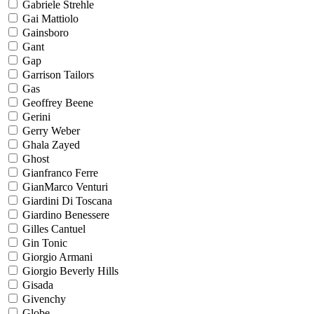
Gabriele Strehle
Gai Mattiolo
Gainsboro
Gant
Gap
Garrison Tailors
Gas
Geoffrey Beene
Gerini
Gerry Weber
Ghala Zayed
Ghost
Gianfranco Ferre
GianMarco Venturi
Giardini Di Toscana
Giardino Benessere
Gilles Cantuel
Gin Tonic
Giorgio Armani
Giorgio Beverly Hills
Gisada
Givenchy
Globe