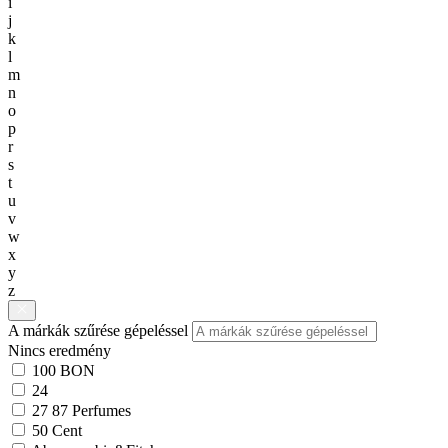
i
j
k
l
m
n
o
p
r
s
t
u
v
w
x
y
z
A márkák szűrése gépeléssel
Nincs eredmény
100 BON
24
27 87 Perfumes
50 Cent