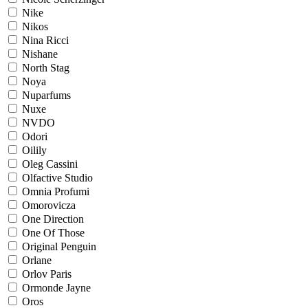
Nike
Nikos
Nina Ricci
Nishane
North Stag
Noya
Nuparfums
Nuxe
NVDO
Odori
Oilily
Oleg Cassini
Olfactive Studio
Omnia Profumi
Omorovicza
One Direction
One Of Those
Original Penguin
Orlane
Orlov Paris
Ormonde Jayne
Oros