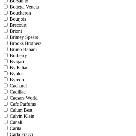
Borsalino
Bottega Veneta
Boucheron
Bourjois
Brecourt
Brioni
Britney Spears
Brooks Brothers
Bruno Banani
Burberry
Bvlgari
By Kilian
Byblos
Byredo
Cacharel
Cadillac
Caesars World
Cafe Parfums
Calum Best
Calvin Klein
Canali
Carita
Carla Fracci