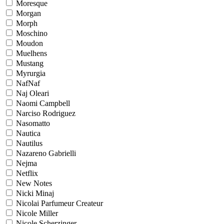
Moresque
Morgan
Morph
Moschino
Moudon
Muelhens
Mustang
Myrurgia
NafNaf
Naj Oleari
Naomi Campbell
Narciso Rodriguez
Nasomatto
Nautica
Nautilus
Nazareno Gabrielli
Nejma
Netflix
New Notes
Nicki Minaj
Nicolai Parfumeur Createur
Nicole Miller
Nicole Scherzinger