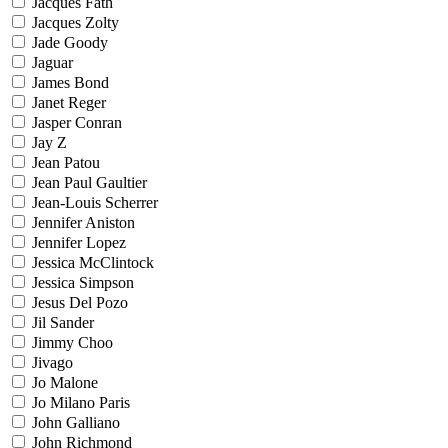
Jacques Fath
Jacques Zolty
Jade Goody
Jaguar
James Bond
Janet Reger
Jasper Conran
Jay Z
Jean Patou
Jean Paul Gaultier
Jean-Louis Scherrer
Jennifer Aniston
Jennifer Lopez
Jessica McClintock
Jessica Simpson
Jesus Del Pozo
Jil Sander
Jimmy Choo
Jivago
Jo Malone
Jo Milano Paris
John Galliano
John Richmond