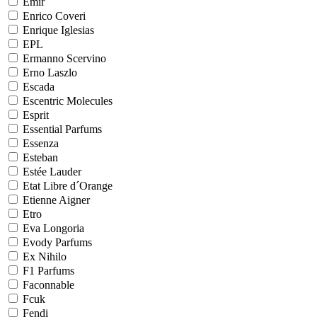
Emir
Enrico Coveri
Enrique Iglesias
EPL
Ermanno Scervino
Erno Laszlo
Escada
Escentric Molecules
Esprit
Essential Parfums
Essenza
Esteban
Estée Lauder
Etat Libre d´Orange
Etienne Aigner
Etro
Eva Longoria
Evody Parfums
Ex Nihilo
F1 Parfums
Faconnable
Fcuk
Fendi