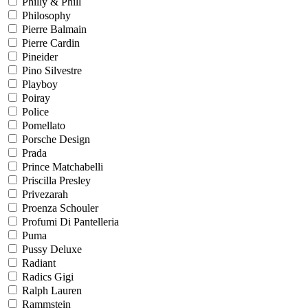
Philly & Phill
Philosophy
Pierre Balmain
Pierre Cardin
Pineider
Pino Silvestre
Playboy
Poiray
Police
Pomellato
Porsche Design
Prada
Prince Matchabelli
Priscilla Presley
Privezarah
Proenza Schouler
Profumi Di Pantelleria
Puma
Pussy Deluxe
Radiant
Radics Gigi
Ralph Lauren
Rammstein