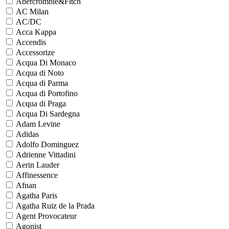
Abercrombie&Fitch
AC Milan
AC/DC
Acca Kappa
Accendis
Accessorize
Acqua Di Monaco
Acqua di Noto
Acqua di Parma
Acqua di Portofino
Acqua di Praga
Acqua Di Sardegna
Adam Levine
Adidas
Adolfo Dominguez
Adrienne Vittadini
Aerin Lauder
Affinessence
Afnan
Agatha Paris
Agatha Ruiz de la Prada
Agent Provocateur
Agonist