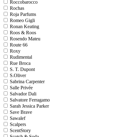
Roccobarocco
Rochas
Roja Parfums
Romeo Gigli
Ronan Keating
Roos & Roos
Rosendo Mateu
Route 66
Roxy
Rudimental
Rue Broca
S. T. Dupont
S.Oliver
Sabrina Carpenter
Salle Privée
Salvador Dali
Salvatore Ferragamo
Sarah Jessica Parker
Save Brave
Sawalef
Scalpers
ScentStory
Scotch & Soda