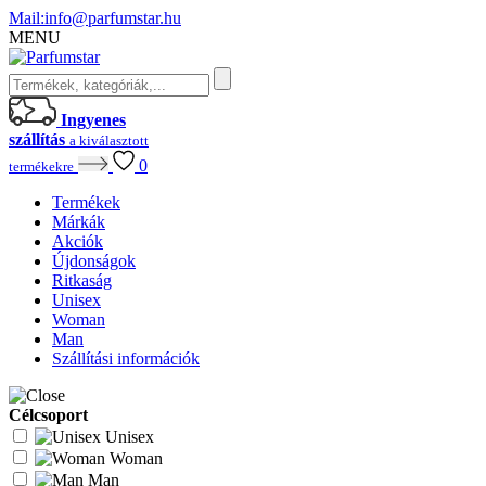
Mail:
info@parfumstar.hu
MENU
Ingyenes
szállítás
a kiválasztott
0
termékekre
Termékek
Márkák
Akciók
Újdonságok
Ritkaság
Unisex
Woman
Man
Szállítási információk
Célcsoport
Unisex
Woman
Man