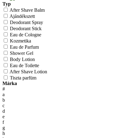
Typ
After Shave Balm
Ajándékszett
Deodorant Spray
Deodorant Stick
Eau de Cologne
Kozmetika
Eau de Parfum
Shower Gel
Body Lotion
Eau de Toilette
After Shave Lotion
Tiszta parfüm
Márka
#
a
b
c
d
e
f
g
h