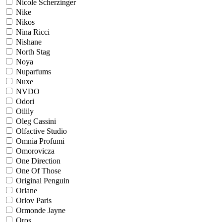
Nicole Scherzinger
Nike
Nikos
Nina Ricci
Nishane
North Stag
Noya
Nuparfums
Nuxe
NVDO
Odori
Oilily
Oleg Cassini
Olfactive Studio
Omnia Profumi
Omorovicza
One Direction
One Of Those
Original Penguin
Orlane
Orlov Paris
Ormonde Jayne
Oros