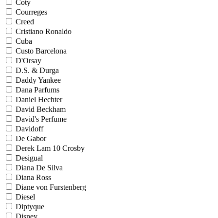
Coty
Courreges
Creed
Cristiano Ronaldo
Cuba
Custo Barcelona
D'Orsay
D.S. & Durga
Daddy Yankee
Dana Parfums
Daniel Hechter
David Beckham
David's Perfume
Davidoff
De Gabor
Derek Lam 10 Crosby
Desigual
Diana De Silva
Diana Ross
Diane von Furstenberg
Diesel
Diptyque
Disney