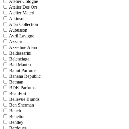
Atelier Cologne
Atelier Des Ors
Atelier Materi
Atkinsons
Attar Collection
Aubusson
Avril Lavigne
Azzaro
Azzedine Alaia
Baldessarini
Balenciaga
Bali Mantra
Balint Parfums
Banana Republic
Batman
BDK Parfums
BeauFort
Bellevue Brands
Ben Sherman
Bench
Benetton
Bentley
Berdoues