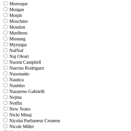
Moresque
Morgan
Morph
Moschino
Moudon
Muelhens
Mustang
Myrurgia
NafNaf
Naj Oleari
Naomi Campbell
Narciso Rodriguez
Nasomatto
Nautica
Nautilus
Nazareno Gabrielli
Nejma
Netflix
New Notes
Nicki Minaj
Nicolai Parfumeur Createur
Nicole Miller