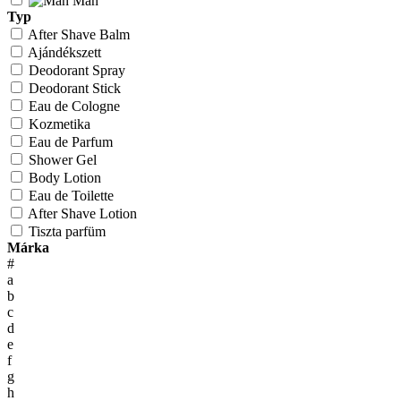
Man
Typ
After Shave Balm
Ajándékszett
Deodorant Spray
Deodorant Stick
Eau de Cologne
Kozmetika
Eau de Parfum
Shower Gel
Body Lotion
Eau de Toilette
After Shave Lotion
Tiszta parfüm
Márka
#
a
b
c
d
e
f
g
h