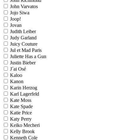
John Richmond
John Varvatos
Jojo Siwa
Joop!
Jovan
Judith Leiber
Judy Garland
Juicy Couture
Jul et Mad Paris
Juliette Has a Gun
Justin Bieber
J´ai Osé
Kaloo
Kanon
Karin Herzog
Karl Lagerfeld
Kate Moss
Kate Spade
Katie Price
Katy Perry
Keiko Mecheri
Kelly Brook
Kenneth Cole