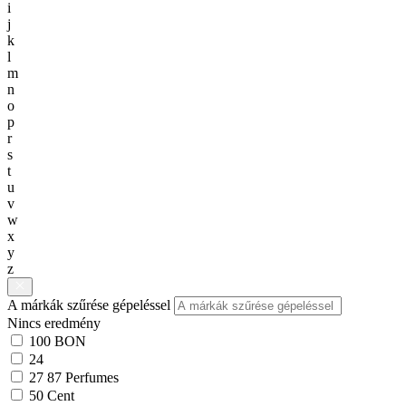
i
j
k
l
m
n
o
p
r
s
t
u
v
w
x
y
z
A márkák szűrése gépeléssel
Nincs eredmény
100 BON
24
27 87 Perfumes
50 Cent