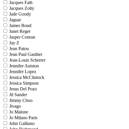
Jacques Fath
Jacques Zolty
Jade Goody
Jaguar
James Bond
Janet Reger
Jasper Conran
Jay Z
Jean Patou
Jean Paul Gaultier
Jean-Louis Scherrer
Jennifer Aniston
Jennifer Lopez
Jessica McClintock
Jessica Simpson
Jesus Del Pozo
Jil Sander
Jimmy Choo
Jivago
Jo Malone
Jo Milano Paris
John Galliano