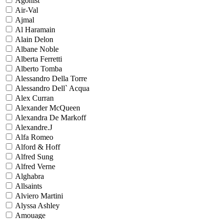
Agonist
Air-Val
Ajmal
Al Haramain
Alain Delon
Albane Noble
Alberta Ferretti
Alberto Tomba
Alessandro Della Torre
Alessandro Dell` Acqua
Alex Curran
Alexander McQueen
Alexandra De Markoff
Alexandre.J
Alfa Romeo
Alford & Hoff
Alfred Sung
Alfred Verne
Alghabra
Allsaints
Alviero Martini
Alyssa Ashley
Amouage