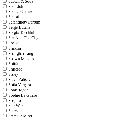
Scotch & Soda
Sean John
Selena Gomez
Sensai
Serendipity Parfum
Serge Lutens
Sergio Tacchini
Sex And The City
Shaik
Shakira
Shanghai Tang
Shawn Mendes
Shiffa
Shiseido
Sisley
Slava Zaitsev
Sofia Vergara
Sonia Rykiel
Sophie La Girafe
Sospiro
Star Wars
Starck
State Of Mind