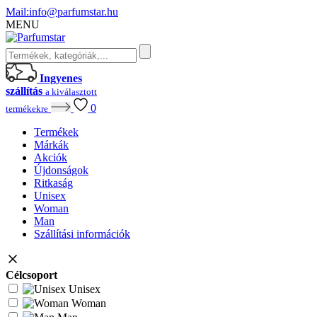
Mail:
info@parfumstar.hu
MENU
Ingyenes
szállítás
a kiválasztott
0
termékekre
Termékek
Márkák
Akciók
Újdonságok
Ritkaság
Unisex
Woman
Man
Szállítási információk
Célcsoport
Unisex
Woman