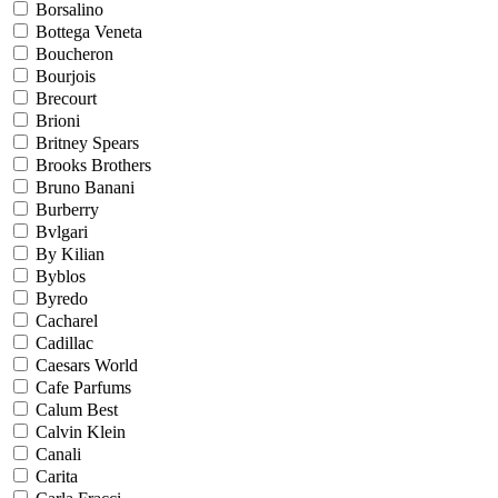
Borsalino
Bottega Veneta
Boucheron
Bourjois
Brecourt
Brioni
Britney Spears
Brooks Brothers
Bruno Banani
Burberry
Bvlgari
By Kilian
Byblos
Byredo
Cacharel
Cadillac
Caesars World
Cafe Parfums
Calum Best
Calvin Klein
Canali
Carita