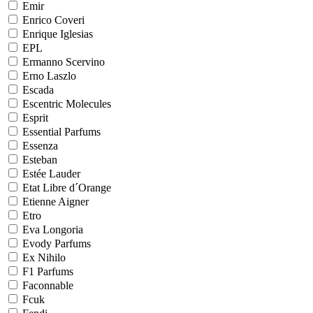
Emir
Enrico Coveri
Enrique Iglesias
EPL
Ermanno Scervino
Erno Laszlo
Escada
Escentric Molecules
Esprit
Essential Parfums
Essenza
Esteban
Estée Lauder
Etat Libre d´Orange
Etienne Aigner
Etro
Eva Longoria
Evody Parfums
Ex Nihilo
F1 Parfums
Faconnable
Fcuk