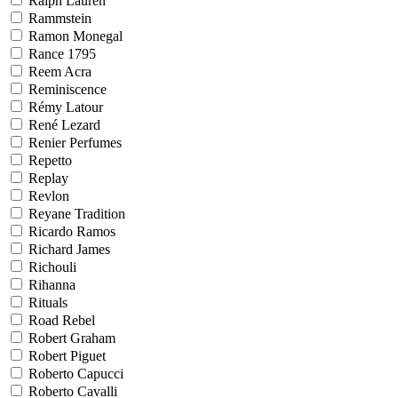
Ralph Lauren
Rammstein
Ramon Monegal
Rance 1795
Reem Acra
Reminiscence
Rémy Latour
René Lezard
Renier Perfumes
Repetto
Replay
Revlon
Reyane Tradition
Ricardo Ramos
Richard James
Richouli
Rihanna
Rituals
Road Rebel
Robert Graham
Robert Piguet
Roberto Capucci
Roberto Cavalli