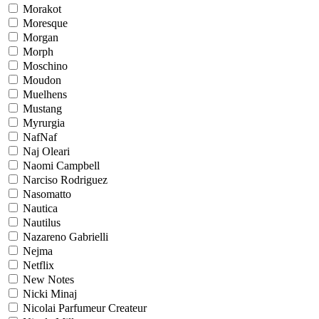
Morakot
Moresque
Morgan
Morph
Moschino
Moudon
Muelhens
Mustang
Myrurgia
NafNaf
Naj Oleari
Naomi Campbell
Narciso Rodriguez
Nasomatto
Nautica
Nautilus
Nazareno Gabrielli
Nejma
Netflix
New Notes
Nicki Minaj
Nicolai Parfumeur Createur