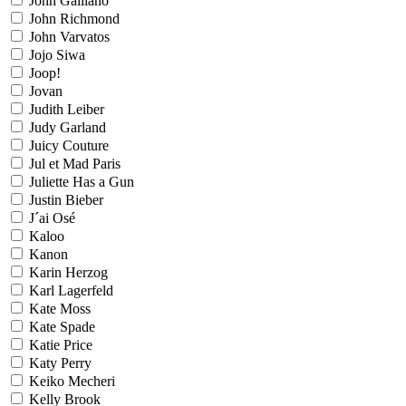
John Galliano
John Richmond
John Varvatos
Jojo Siwa
Joop!
Jovan
Judith Leiber
Judy Garland
Juicy Couture
Jul et Mad Paris
Juliette Has a Gun
Justin Bieber
J´ai Osé
Kaloo
Kanon
Karin Herzog
Karl Lagerfeld
Kate Moss
Kate Spade
Katie Price
Katy Perry
Keiko Mecheri
Kelly Brook