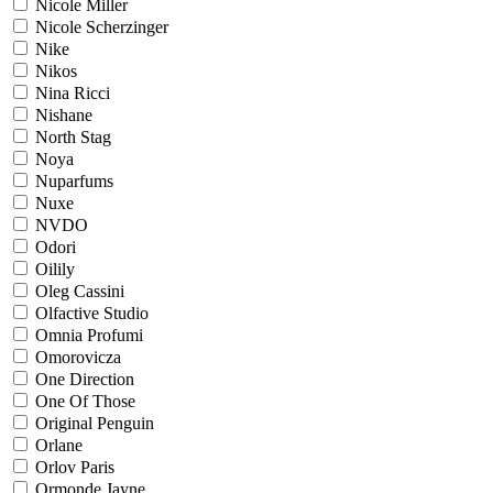
Nicole Miller
Nicole Scherzinger
Nike
Nikos
Nina Ricci
Nishane
North Stag
Noya
Nuparfums
Nuxe
NVDO
Odori
Oilily
Oleg Cassini
Olfactive Studio
Omnia Profumi
Omorovicza
One Direction
One Of Those
Original Penguin
Orlane
Orlov Paris
Ormonde Jayne