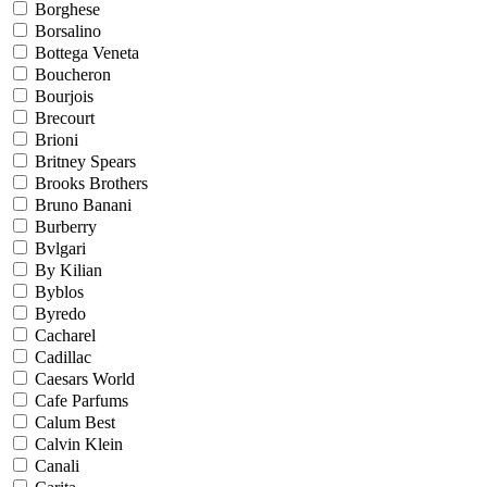
Borghese
Borsalino
Bottega Veneta
Boucheron
Bourjois
Brecourt
Brioni
Britney Spears
Brooks Brothers
Bruno Banani
Burberry
Bvlgari
By Kilian
Byblos
Byredo
Cacharel
Cadillac
Caesars World
Cafe Parfums
Calum Best
Calvin Klein
Canali