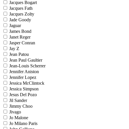
Jacques Bogart
Jacques Fath
Jacques Zolty
Jade Goody
Jaguar
James Bond
Janet Reger
Jasper Conran
Jay Z
Jean Patou
Jean Paul Gaultier
Jean-Louis Scherrer
Jennifer Aniston
Jennifer Lopez
Jessica McClintock
Jessica Simpson
Jesus Del Pozo
Jil Sander
Jimmy Choo
Jivago
Jo Malone
Jo Milano Paris