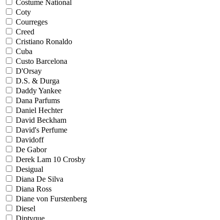
Costume National
Coty
Courreges
Creed
Cristiano Ronaldo
Cuba
Custo Barcelona
D'Orsay
D.S. & Durga
Daddy Yankee
Dana Parfums
Daniel Hechter
David Beckham
David's Perfume
Davidoff
De Gabor
Derek Lam 10 Crosby
Desigual
Diana De Silva
Diana Ross
Diane von Furstenberg
Diesel
Diptyque