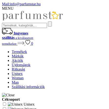
Mail:
info@parfumstar.hu
MENU
Ingyenes
szállítás
a kiválasztott
0
termékekre
Termékek
Márkák
Akciók
Újdonságok
Ritkaság
Unisex
Woman
Man
Szállítási információk
Célcsoport
Unisex