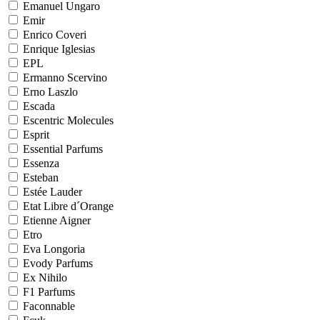
Emanuel Ungaro
Emir
Enrico Coveri
Enrique Iglesias
EPL
Ermanno Scervino
Erno Laszlo
Escada
Escentric Molecules
Esprit
Essential Parfums
Essenza
Esteban
Estée Lauder
Etat Libre d´Orange
Etienne Aigner
Etro
Eva Longoria
Evody Parfums
Ex Nihilo
F1 Parfums
Faconnable