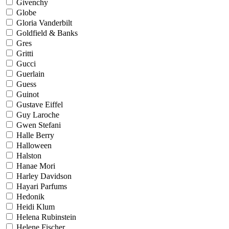
Givenchy
Globe
Gloria Vanderbilt
Goldfield & Banks
Gres
Gritti
Gucci
Guerlain
Guess
Guinot
Gustave Eiffel
Guy Laroche
Gwen Stefani
Halle Berry
Halloween
Halston
Hanae Mori
Harley Davidson
Hayari Parfums
Hedonik
Heidi Klum
Helena Rubinstein
Helene Fischer