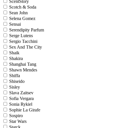
ScentStory
Scotch & Soda
Sean John
Selena Gomez
Sensai
Serendipity Parfum
Serge Lutens
Sergio Tacchini
Sex And The City
Shaik
Shakira
Shanghai Tang
Shawn Mendes
Shiffa
Shiseido
Sisley
Slava Zaitsev
Sofia Vergara
Sonia Rykiel
Sophie La Girafe
Sospiro
Star Wars
Starck