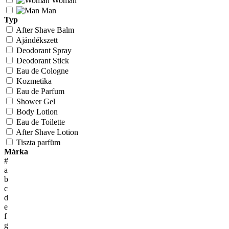
Woman
Man
Typ
After Shave Balm
Ajándékszett
Deodorant Spray
Deodorant Stick
Eau de Cologne
Kozmetika
Eau de Parfum
Shower Gel
Body Lotion
Eau de Toilette
After Shave Lotion
Tiszta parfüm
Márka
#
a
b
c
d
e
f
g