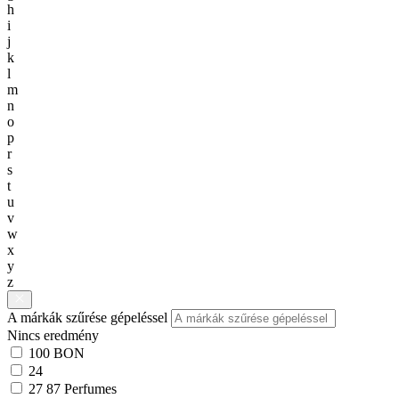
h
i
j
k
l
m
n
o
p
r
s
t
u
v
w
x
y
z
A márkák szűrése gépeléssel
Nincs eredmény
100 BON
24
27 87 Perfumes