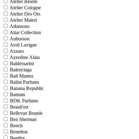
Atelier Bloem
Atelier Cologne
Atelier Des Ors
Atelier Materi
Atkinsons
Attar Collection
Aubusson
Avril Lavigne
Azzaro
Azzedine Alaia
Baldessarini
Balenciaga
Bali Mantra
Balint Parfums
Banana Republic
Batman
BDK Parfums
BeauFort
Bellevue Brands
Ben Sherman
Bench
Benetton
Bentley