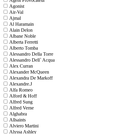
Agent Provocateur
Agonist
Air-Val
Ajmal
Al Haramain
Alain Delon
Albane Noble
Alberta Ferretti
Alberto Tomba
Alessandro Della Torre
Alessandro Dell` Acqua
Alex Curran
Alexander McQueen
Alexandra De Markoff
Alexandre.J
Alfa Romeo
Alford & Hoff
Alfred Sung
Alfred Verne
Alghabra
Allsaints
Alviero Martini
Alyssa Ashley