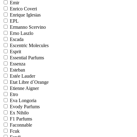
Emir
Enrico Coveri
Enrique Iglesias
EPL
Ermanno Scervino
Erno Laszlo
Escada
Escentric Molecules
Esprit
Essential Parfums
Essenza
Esteban
Estée Lauder
Etat Libre d´Orange
Etienne Aigner
Etro
Eva Longoria
Evody Parfums
Ex Nihilo
F1 Parfums
Faconnable
Fcuk