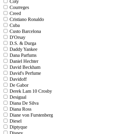
Coty
Courreges
Creed
Cristiano Ronaldo
Cuba
Custo Barcelona
D'Orsay
D.S. & Durga
Daddy Yankee
Dana Parfums
Daniel Hechter
David Beckham
David's Perfume
Davidoff
De Gabor
Derek Lam 10 Crosby
Desigual
Diana De Silva
Diana Ross
Diane von Furstenberg
Diesel
Diptyque
Disney