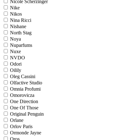
Nicole Scherzinger
Nike
Nikos
Nina Ricci
Nishane
North Stag
Noya
Nuparfums
Nuxe
NVDO
Odori
Oilily
Oleg Cassini
Olfactive Studio
Omnia Profumi
Omorovicza
One Direction
One Of Those
Original Penguin
Orlane
Orlov Paris
Ormonde Jayne
Oros