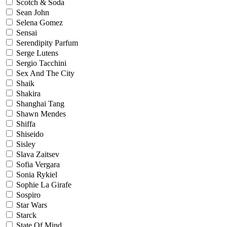
Scotch & Soda
Sean John
Selena Gomez
Sensai
Serendipity Parfum
Serge Lutens
Sergio Tacchini
Sex And The City
Shaik
Shakira
Shanghai Tang
Shawn Mendes
Shiffa
Shiseido
Sisley
Slava Zaitsev
Sofia Vergara
Sonia Rykiel
Sophie La Girafe
Sospiro
Star Wars
Starck
State Of Mind