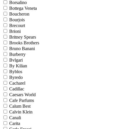
Borsalino
Bottega Veneta
Boucheron
Bourjois
Brecourt
Brioni
Britney Spears
Brooks Brothers
Bruno Banani
Burberry
Bvlgari
By Kilian
Byblos
Byredo
Cacharel
Cadillac
Caesars World
Cafe Parfums
Calum Best
Calvin Klein
Canali
Carita