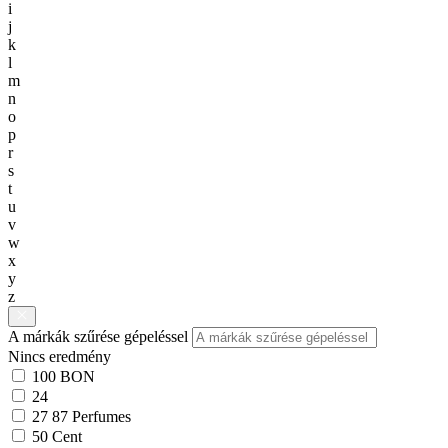
i
j
k
l
m
n
o
p
r
s
t
u
v
w
x
y
z
A márkák szűrése gépeléssel
Nincs eredmény
100 BON
24
27 87 Perfumes
50 Cent