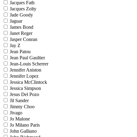
Jacques Fath
Jacques Zolty
Jade Goody
Jaguar
James Bond
Janet Reger
Jasper Conran
Jay Z
Jean Patou
Jean Paul Gaultier
Jean-Louis Scherrer
Jennifer Aniston
Jennifer Lopez
Jessica McClintock
Jessica Simpson
Jesus Del Pozo
Jil Sander
Jimmy Choo
Jivago
Jo Malone
Jo Milano Paris
John Galliano