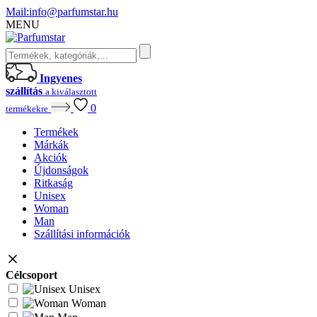
Mail:
info@parfumstar.hu
MENU
Ingyenes
szállítás
a kiválasztott
0
termékekre
Termékek
Márkák
Akciók
Újdonságok
Ritkaság
Unisex
Woman
Man
Szállítási információk
Célcsoport
Unisex
Woman