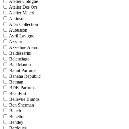
Atelier Cologne
Atelier Des Ors
Atelier Materi
Atkinsons
Attar Collection
Aubusson
Avril Lavigne
Azzaro
Azzedine Alaia
Baldessarini
Balenciaga
Bali Mantra
Balint Parfums
Banana Republic
Batman
BDK Parfums
BeauFort
Bellevue Brands
Ben Sherman
Bench
Benetton
Bentley
Berdoues