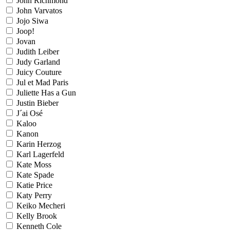
John Richmond
John Varvatos
Jojo Siwa
Joop!
Jovan
Judith Leiber
Judy Garland
Juicy Couture
Jul et Mad Paris
Juliette Has a Gun
Justin Bieber
J´ai Osé
Kaloo
Kanon
Karin Herzog
Karl Lagerfeld
Kate Moss
Kate Spade
Katie Price
Katy Perry
Keiko Mecheri
Kelly Brook
Kenneth Cole