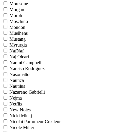
Moresque
Morgan
Morph
Moschino
Moudon
Muelhens
Mustang
Myrurgia
NafNaf
Naj Oleari
Naomi Campbell
Narciso Rodriguez
Nasomatto
Nautica
Nautilus
Nazareno Gabrielli
Nejma
Netflix
New Notes
Nicki Minaj
Nicolai Parfumeur Createur
Nicole Miller