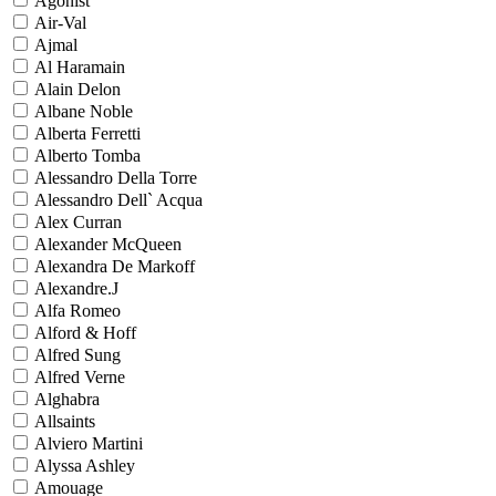
Agonist
Air-Val
Ajmal
Al Haramain
Alain Delon
Albane Noble
Alberta Ferretti
Alberto Tomba
Alessandro Della Torre
Alessandro Dell` Acqua
Alex Curran
Alexander McQueen
Alexandra De Markoff
Alexandre.J
Alfa Romeo
Alford & Hoff
Alfred Sung
Alfred Verne
Alghabra
Allsaints
Alviero Martini
Alyssa Ashley
Amouage