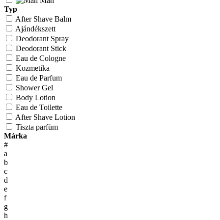
Man
Typ
After Shave Balm
Ajándékszett
Deodorant Spray
Deodorant Stick
Eau de Cologne
Kozmetika
Eau de Parfum
Shower Gel
Body Lotion
Eau de Toilette
After Shave Lotion
Tiszta parfüm
Márka
#
a
b
c
d
e
f
g
h