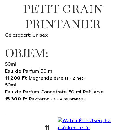
PETIT GRAIN
PRINTANIER
Célcsoport: Unisex
OBJEM:
50ml
Eau de Parfum 50 ml
11 200 Ft
Megrendelésre
(1 - 2 hét)
50ml
Eau de Parfum Concetrate 50 ml Refillable
15 300 Ft
Raktáron
(3 - 4 munkanap)
Értesítsen, ha
11
csökken az ár