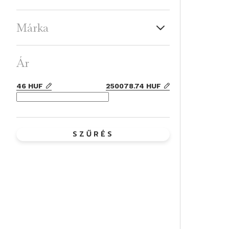
Márka
Ár
46
HUF
250078.74
HUF
SZŰRÉS