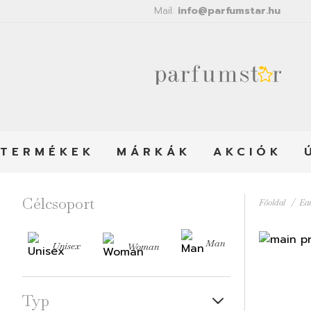
Mail:
info@parfumstar.hu
TERMÉKEK
MÁRKÁK
AKCIÓK
Célcsoport
Főoldal
Ea
Man
Unisex
Woman
Typ