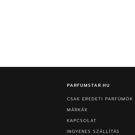
PARFUMSTAR.HU
CSAK EREDETI PARFÜMÖK
MÁRKÁK
KAPCSOLAT
INGYENES SZÁLLÍTÁS