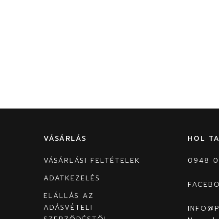
VÁSÁRLÁS
HOL T
VÁSÁRLÁSI FELTÉTELEK
0948 0
ADATKEZELÉS
FACEB
ELÁLLÁS AZ
ADÁSVÉTELI
INFO@