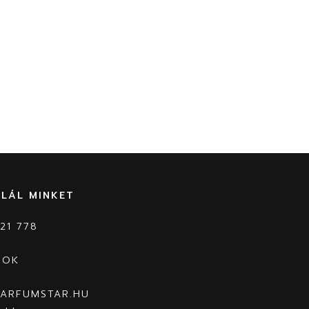
ALÁL MINKET
21 778
OOK
PARFUMSTAR.HU