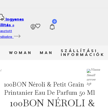
Ingyenes
0
llítás
a
lasztott
mékekre
SZÁLLÍTÁSI
X
WOMAN
MAN
INFORMÁCIÓK
Vissza
ml
100BON Néroli & Petit Grain
Printanier Eau De Parfum 50 Ml
100BON NÉROLI &