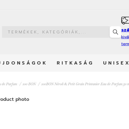
szá
kivá
ter
ÚJDONSÁGOK
RITKASÁG
UNISE
u de Parfum
100 BON
100BON Néroli & Petit Grain Printanier Eau de Parfum 50 