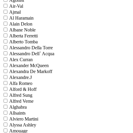
Agonist
Air-Val
Ajmal
Al Haramain
Alain Delon
Albane Noble
Alberta Ferretti
Alberto Tomba
Alessandro Della Torre
Alessandro Dell` Acqua
Alex Curran
Alexander McQueen
Alexandra De Markoff
Alexandre.J
Alfa Romeo
Alford & Hoff
Alfred Sung
Alfred Verne
Alghabra
Allsaints
Alviero Martini
Alyssa Ashley
Amouage