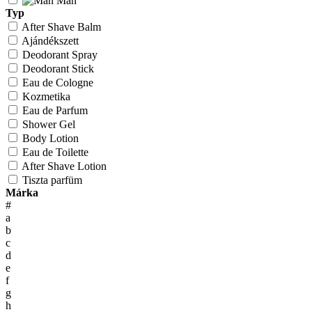
Man
Typ
After Shave Balm
Ajándékszett
Deodorant Spray
Deodorant Stick
Eau de Cologne
Kozmetika
Eau de Parfum
Shower Gel
Body Lotion
Eau de Toilette
After Shave Lotion
Tiszta parfüm
Márka
#
a
b
c
d
e
f
g
h