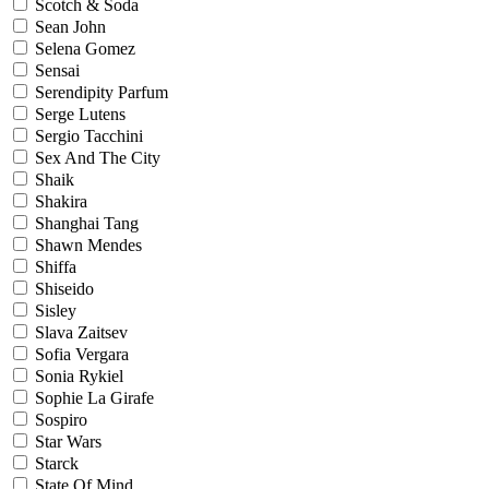
Scotch & Soda
Sean John
Selena Gomez
Sensai
Serendipity Parfum
Serge Lutens
Sergio Tacchini
Sex And The City
Shaik
Shakira
Shanghai Tang
Shawn Mendes
Shiffa
Shiseido
Sisley
Slava Zaitsev
Sofia Vergara
Sonia Rykiel
Sophie La Girafe
Sospiro
Star Wars
Starck
State Of Mind