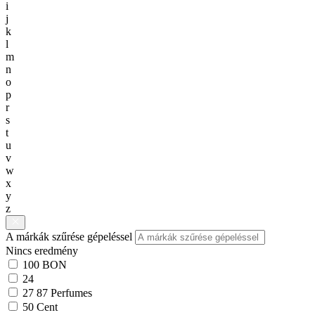
i
j
k
l
m
n
o
p
r
s
t
u
v
w
x
y
z
A márkák szűrése gépeléssel
Nincs eredmény
100 BON
24
27 87 Perfumes
50 Cent