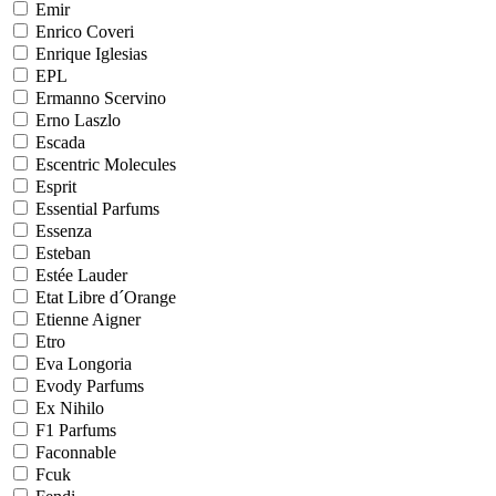
Emir
Enrico Coveri
Enrique Iglesias
EPL
Ermanno Scervino
Erno Laszlo
Escada
Escentric Molecules
Esprit
Essential Parfums
Essenza
Esteban
Estée Lauder
Etat Libre d´Orange
Etienne Aigner
Etro
Eva Longoria
Evody Parfums
Ex Nihilo
F1 Parfums
Faconnable
Fcuk