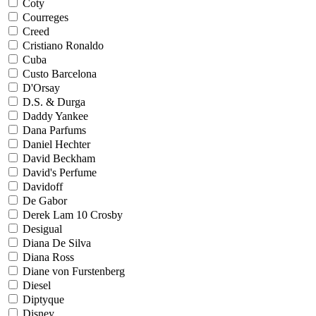
Coty
Courreges
Creed
Cristiano Ronaldo
Cuba
Custo Barcelona
D'Orsay
D.S. & Durga
Daddy Yankee
Dana Parfums
Daniel Hechter
David Beckham
David's Perfume
Davidoff
De Gabor
Derek Lam 10 Crosby
Desigual
Diana De Silva
Diana Ross
Diane von Furstenberg
Diesel
Diptyque
Disney