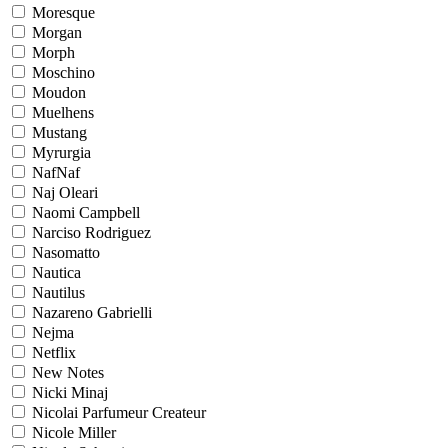
Moresque
Morgan
Morph
Moschino
Moudon
Muelhens
Mustang
Myrurgia
NafNaf
Naj Oleari
Naomi Campbell
Narciso Rodriguez
Nasomatto
Nautica
Nautilus
Nazareno Gabrielli
Nejma
Netflix
New Notes
Nicki Minaj
Nicolai Parfumeur Createur
Nicole Miller