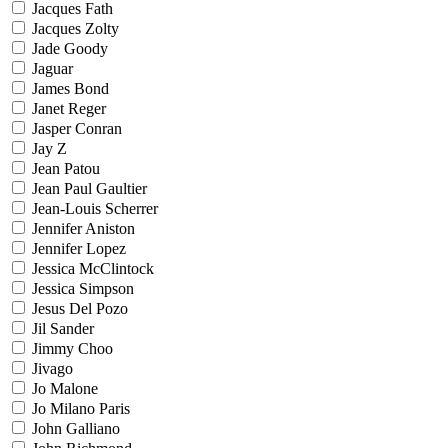
Jacques Fath
Jacques Zolty
Jade Goody
Jaguar
James Bond
Janet Reger
Jasper Conran
Jay Z
Jean Patou
Jean Paul Gaultier
Jean-Louis Scherrer
Jennifer Aniston
Jennifer Lopez
Jessica McClintock
Jessica Simpson
Jesus Del Pozo
Jil Sander
Jimmy Choo
Jivago
Jo Malone
Jo Milano Paris
John Galliano