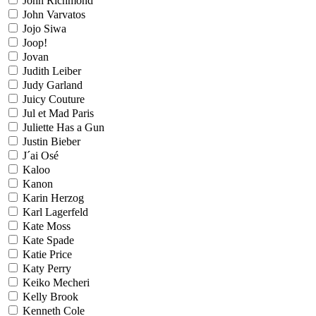
John Richmond
John Varvatos
Jojo Siwa
Joop!
Jovan
Judith Leiber
Judy Garland
Juicy Couture
Jul et Mad Paris
Juliette Has a Gun
Justin Bieber
J´ai Osé
Kaloo
Kanon
Karin Herzog
Karl Lagerfeld
Kate Moss
Kate Spade
Katie Price
Katy Perry
Keiko Mecheri
Kelly Brook
Kenneth Cole