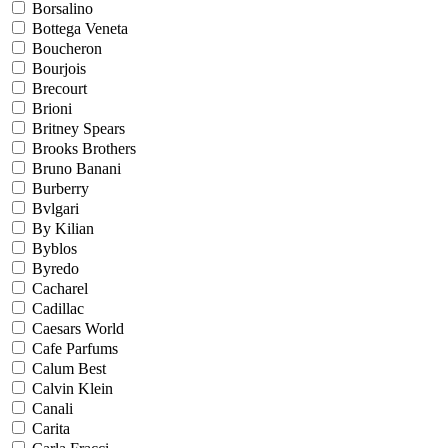
Borsalino
Bottega Veneta
Boucheron
Bourjois
Brecourt
Brioni
Britney Spears
Brooks Brothers
Bruno Banani
Burberry
Bvlgari
By Kilian
Byblos
Byredo
Cacharel
Cadillac
Caesars World
Cafe Parfums
Calum Best
Calvin Klein
Canali
Carita