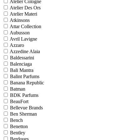
Atelier Cologne
Atelier Des Ors
Atelier Materi
Atkinsons
Attar Collection
Aubusson
Avril Lavigne
Azzaro
Azzedine Alaia
Baldessarini
Balenciaga
Bali Mantra
Balint Parfums
Banana Republic
Batman
BDK Parfums
BeauFort
Bellevue Brands
Ben Sherman
Bench
Benetton
Bentley
Berdoues