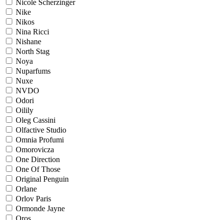
Nicole Scherzinger
Nike
Nikos
Nina Ricci
Nishane
North Stag
Noya
Nuparfums
Nuxe
NVDO
Odori
Oilily
Oleg Cassini
Olfactive Studio
Omnia Profumi
Omorovicza
One Direction
One Of Those
Original Penguin
Orlane
Orlov Paris
Ormonde Jayne
Oros