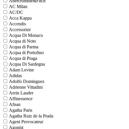
Abercrombie&Fitch
AC Milan
AC/DC
Acca Kappa
Accendis
Accessorize
Acqua Di Monaco
Acqua di Noto
Acqua di Parma
Acqua di Portofino
Acqua di Praga
Acqua Di Sardegna
Adam Levine
Adidas
Adolfo Dominguez
Adrienne Vittadini
Aerin Lauder
Affinessence
Afnan
Agatha Paris
Agatha Ruiz de la Prada
Agent Provocateur
Agonist