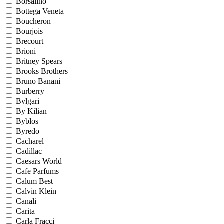
Borsalino
Bottega Veneta
Boucheron
Bourjois
Brecourt
Brioni
Britney Spears
Brooks Brothers
Bruno Banani
Burberry
Bvlgari
By Kilian
Byblos
Byredo
Cacharel
Cadillac
Caesars World
Cafe Parfums
Calum Best
Calvin Klein
Canali
Carita
Carla Fracci