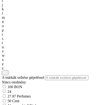
i
j
k
l
m
n
o
p
r
s
t
u
v
w
x
y
z
A márkák szűrése gépeléssel
Nincs eredmény
100 BON
24
27 87 Perfumes
50 Cent