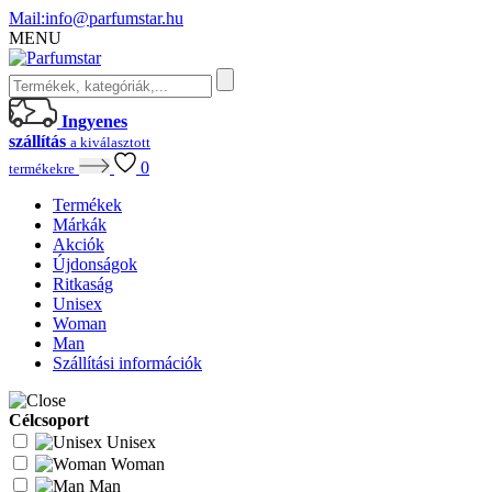
Mail:
info@parfumstar.hu
MENU
Ingyenes
szállítás
a kiválasztott
0
termékekre
Termékek
Márkák
Akciók
Újdonságok
Ritkaság
Unisex
Woman
Man
Szállítási információk
Célcsoport
Unisex
Woman
Man