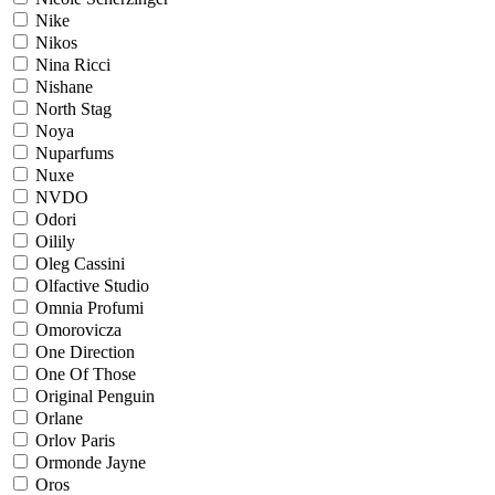
Nike
Nikos
Nina Ricci
Nishane
North Stag
Noya
Nuparfums
Nuxe
NVDO
Odori
Oilily
Oleg Cassini
Olfactive Studio
Omnia Profumi
Omorovicza
One Direction
One Of Those
Original Penguin
Orlane
Orlov Paris
Ormonde Jayne
Oros