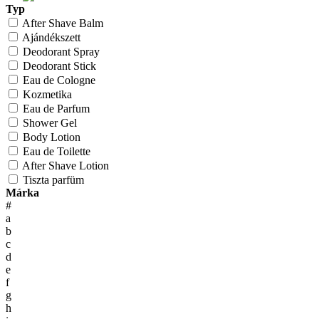
Typ
After Shave Balm
Ajándékszett
Deodorant Spray
Deodorant Stick
Eau de Cologne
Kozmetika
Eau de Parfum
Shower Gel
Body Lotion
Eau de Toilette
After Shave Lotion
Tiszta parfüm
Márka
#
a
b
c
d
e
f
g
h