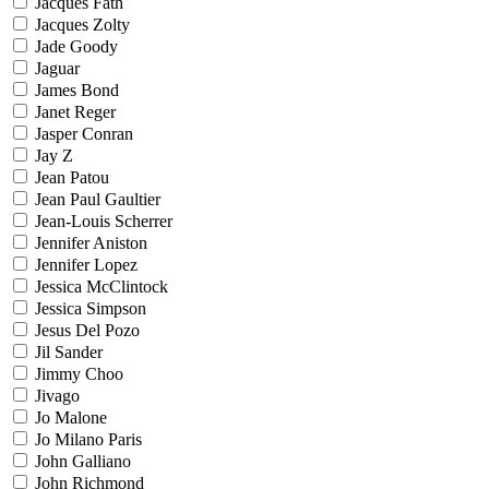
Jacques Fath
Jacques Zolty
Jade Goody
Jaguar
James Bond
Janet Reger
Jasper Conran
Jay Z
Jean Patou
Jean Paul Gaultier
Jean-Louis Scherrer
Jennifer Aniston
Jennifer Lopez
Jessica McClintock
Jessica Simpson
Jesus Del Pozo
Jil Sander
Jimmy Choo
Jivago
Jo Malone
Jo Milano Paris
John Galliano
John Richmond