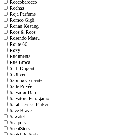
Roccobarocco
Rochas
Roja Parfums
Romeo Gigli
Ronan Keating
Roos & Roos
Rosendo Mateu
Route 66
Roxy
Rudimental
Rue Broca
S. T. Dupont
S.Oliver
Sabrina Carpenter
Salle Privée
Salvador Dali
Salvatore Ferragamo
Sarah Jessica Parker
Save Brave
Sawalef
Scalpers
ScentStory
Scotch & Soda