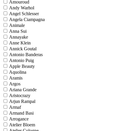
Amouroud
Andy Warhol
Angel Schlesser
Angela Ciampagna
Animale
Anna Sui
Annayake
Anne Klein
Annick Goutal
Antonio Banderas
Antonio Puig
Apple Beauty
Aquolina
Aramis
Argos
Ariana Grande
Aristocrazy
Arjun Rampal
Armaf
Armand Basi
Arrogance
Atelier Bloem
Atelier Cologne