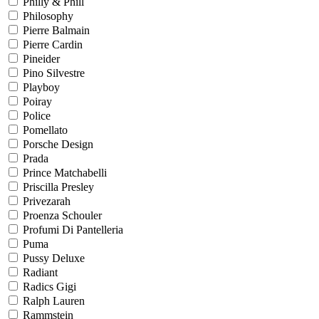
Philly & Phill
Philosophy
Pierre Balmain
Pierre Cardin
Pineider
Pino Silvestre
Playboy
Poiray
Police
Pomellato
Porsche Design
Prada
Prince Matchabelli
Priscilla Presley
Privezarah
Proenza Schouler
Profumi Di Pantelleria
Puma
Pussy Deluxe
Radiant
Radics Gigi
Ralph Lauren
Rammstein