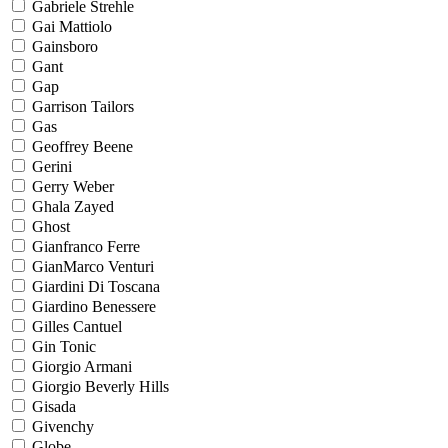
Gabriele Strehle
Gai Mattiolo
Gainsboro
Gant
Gap
Garrison Tailors
Gas
Geoffrey Beene
Gerini
Gerry Weber
Ghala Zayed
Ghost
Gianfranco Ferre
GianMarco Venturi
Giardini Di Toscana
Giardino Benessere
Gilles Cantuel
Gin Tonic
Giorgio Armani
Giorgio Beverly Hills
Gisada
Givenchy
Globe