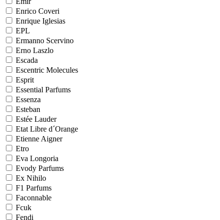
Emir
Enrico Coveri
Enrique Iglesias
EPL
Ermanno Scervino
Erno Laszlo
Escada
Escentric Molecules
Esprit
Essential Parfums
Essenza
Esteban
Estée Lauder
Etat Libre d´Orange
Etienne Aigner
Etro
Eva Longoria
Evody Parfums
Ex Nihilo
F1 Parfums
Faconnable
Fcuk
Fendi