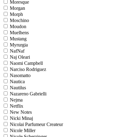
Moresque
Morgan
Morph
Moschino
Moudon
Muelhens
Mustang
Myrurgia
NafNaf
Naj Oleari
Naomi Campbell
Narciso Rodriguez
Nasomatto
Nautica
Nautilus
Nazareno Gabrielli
Nejma
Netflix
New Notes
Nicki Minaj
Nicolai Parfumeur Createur
Nicole Miller
Nicole Scherzinger