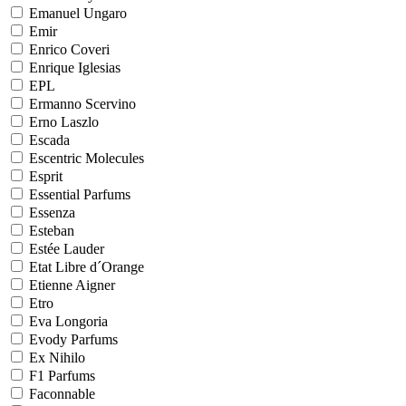
Emanuel Ungaro
Emir
Enrico Coveri
Enrique Iglesias
EPL
Ermanno Scervino
Erno Laszlo
Escada
Escentric Molecules
Esprit
Essential Parfums
Essenza
Esteban
Estée Lauder
Etat Libre d´Orange
Etienne Aigner
Etro
Eva Longoria
Evody Parfums
Ex Nihilo
F1 Parfums
Faconnable