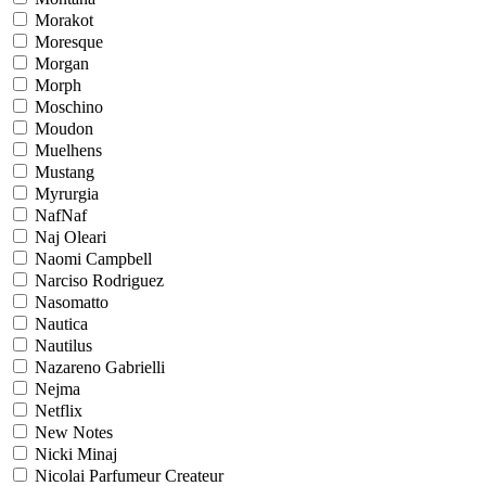
Morakot
Moresque
Morgan
Morph
Moschino
Moudon
Muelhens
Mustang
Myrurgia
NafNaf
Naj Oleari
Naomi Campbell
Narciso Rodriguez
Nasomatto
Nautica
Nautilus
Nazareno Gabrielli
Nejma
Netflix
New Notes
Nicki Minaj
Nicolai Parfumeur Createur