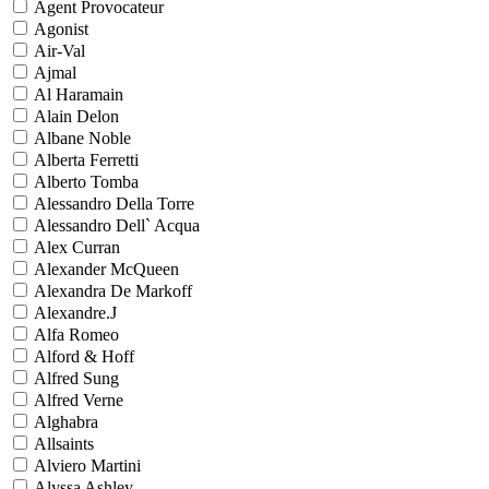
Agent Provocateur
Agonist
Air-Val
Ajmal
Al Haramain
Alain Delon
Albane Noble
Alberta Ferretti
Alberto Tomba
Alessandro Della Torre
Alessandro Dell` Acqua
Alex Curran
Alexander McQueen
Alexandra De Markoff
Alexandre.J
Alfa Romeo
Alford & Hoff
Alfred Sung
Alfred Verne
Alghabra
Allsaints
Alviero Martini
Alyssa Ashley