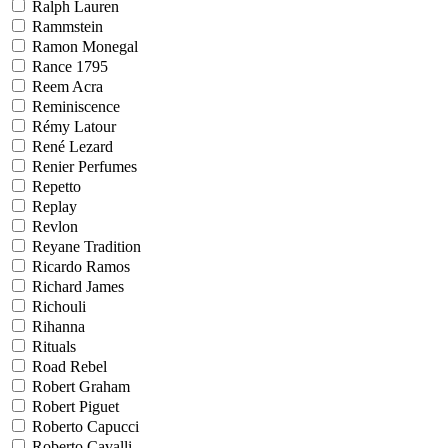
Ralph Lauren
Rammstein
Ramon Monegal
Rance 1795
Reem Acra
Reminiscence
Rémy Latour
René Lezard
Renier Perfumes
Repetto
Replay
Revlon
Reyane Tradition
Ricardo Ramos
Richard James
Richouli
Rihanna
Rituals
Road Rebel
Robert Graham
Robert Piguet
Roberto Capucci
Roberto Cavalli