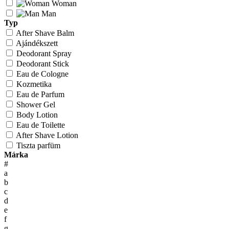
Woman
Man
Typ
After Shave Balm
Ajándékszett
Deodorant Spray
Deodorant Stick
Eau de Cologne
Kozmetika
Eau de Parfum
Shower Gel
Body Lotion
Eau de Toilette
After Shave Lotion
Tiszta parfüm
Márka
#
a
b
c
d
e
f
g