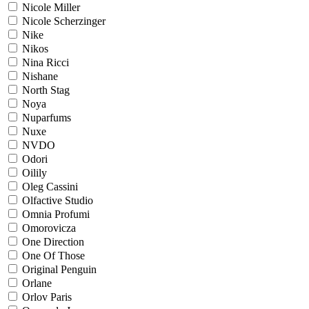
Nicole Miller
Nicole Scherzinger
Nike
Nikos
Nina Ricci
Nishane
North Stag
Noya
Nuparfums
Nuxe
NVDO
Odori
Oilily
Oleg Cassini
Olfactive Studio
Omnia Profumi
Omorovicza
One Direction
One Of Those
Original Penguin
Orlane
Orlov Paris