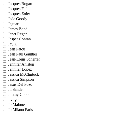
Jacques Bogart
Jacques Fath
Jacques Zolty
Jade Goody
Jaguar
James Bond
Janet Reger
Jasper Conran
Jay Z
Jean Patou
Jean Paul Gaultier
Jean-Louis Scherrer
Jennifer Aniston
Jennifer Lopez
Jessica McClintock
Jessica Simpson
Jesus Del Pozo
Jil Sander
Jimmy Choo
Jivago
Jo Malone
Jo Milano Paris