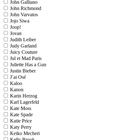
John Galliano
John Richmond
John Varvatos
Jojo Siwa
Joop!
Jovan
Judith Leiber
Judy Garland
Juicy Couture
Jul et Mad Paris
Juliette Has a Gun
Justin Bieber
J´ai Osé
Kaloo
Kanon
Karin Herzog
Karl Lagerfeld
Kate Moss
Kate Spade
Katie Price
Katy Perry
Keiko Mecheri
Kelly Brook