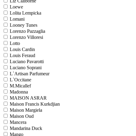
Liz Claiborne
Loewe
Lolita Lempicka
Lomani
Looney Tunes
Lorenzo Pazzaglia
Lorenzo Villoresi
Lotto
Louis Cardin
Louis Feraud
Luciano Pavarotti
Luciano Soprani
L`Artisan Parfumeur
L`Occitane
M.Micallef
Madonna
MAISON ASRAR
Maison Francis Kurkdjian
Maison Margiela
Maison Oud
Mancera
Mandarina Duck
Mango