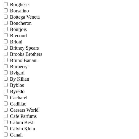
Borghese
Borsalino
Bottega Veneta
Boucheron
Bourjois
Brecourt
Brioni
Britney Spears
Brooks Brothers
Bruno Banani
Burberry
Bvlgari
By Kilian
Byblos
Byredo
Cacharel
Cadillac
Caesars World
Cafe Parfums
Calum Best
Calvin Klein
Canali