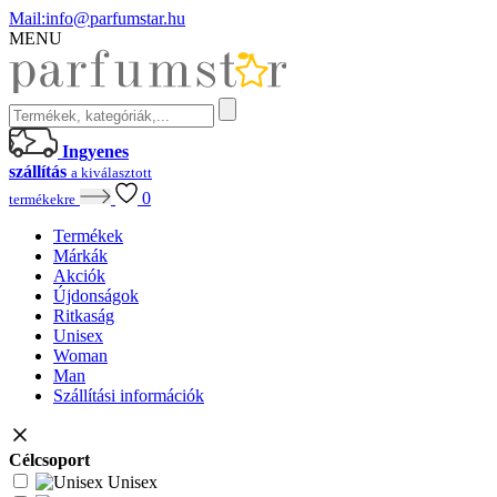
Mail:
info@parfumstar.hu
MENU
Ingyenes
szállítás
a kiválasztott
0
termékekre
Termékek
Márkák
Akciók
Újdonságok
Ritkaság
Unisex
Woman
Man
Szállítási információk
Célcsoport
Unisex