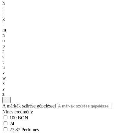
h
i
j
k
l
m
n
o
p
r
s
t
u
v
w
x
y
z
A márkák szűrése gépeléssel
Nincs eredmény
100 BON
24
27 87 Perfumes