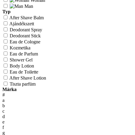
Woman
Man
Typ
After Shave Balm
Ajándékszett
Deodorant Spray
Deodorant Stick
Eau de Cologne
Kozmetika
Eau de Parfum
Shower Gel
Body Lotion
Eau de Toilette
After Shave Lotion
Tiszta parfüm
Márka
#
a
b
c
d
e
f
g