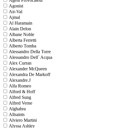
Agent Provocateur
Agonist
Air-Val
Ajmal
Al Haramain
Alain Delon
Albane Noble
Alberta Ferretti
Alberto Tomba
Alessandro Della Torre
Alessandro Dell` Acqua
Alex Curran
Alexander McQueen
Alexandra De Markoff
Alexandre.J
Alfa Romeo
Alford & Hoff
Alfred Sung
Alfred Verne
Alghabra
Allsaints
Alviero Martini
Alyssa Ashley