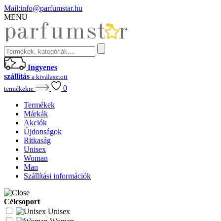
Mail:
info@parfumstar.hu
MENU
Ingyenes
szállítás
a kiválasztott
0
termékekre
Termékek
Márkák
Akciók
Újdonságok
Ritkaság
Unisex
Woman
Man
Szállítási információk
Célcsoport
Unisex