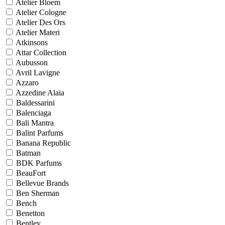
Atelier Bloem
Atelier Cologne
Atelier Des Ors
Atelier Materi
Atkinsons
Attar Collection
Aubusson
Avril Lavigne
Azzaro
Azzedine Alaia
Baldessarini
Balenciaga
Bali Mantra
Balint Parfums
Banana Republic
Batman
BDK Parfums
BeauFort
Bellevue Brands
Ben Sherman
Bench
Benetton
Bentley