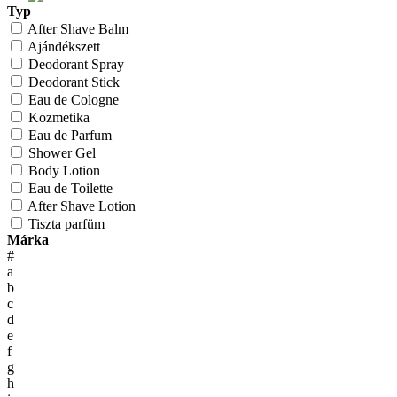
Typ
After Shave Balm
Ajándékszett
Deodorant Spray
Deodorant Stick
Eau de Cologne
Kozmetika
Eau de Parfum
Shower Gel
Body Lotion
Eau de Toilette
After Shave Lotion
Tiszta parfüm
Márka
#
a
b
c
d
e
f
g
h