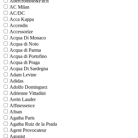
Abercrombie&Fitch
AC Milan
AC/DC
Acca Kappa
Accendis
Accessorize
Acqua Di Monaco
Acqua di Noto
Acqua di Parma
Acqua di Portofino
Acqua di Praga
Acqua Di Sardegna
Adam Levine
Adidas
Adolfo Dominguez
Adrienne Vittadini
Aerin Lauder
Affinessence
Afnan
Agatha Paris
Agatha Ruiz de la Prada
Agent Provocateur
Agonist