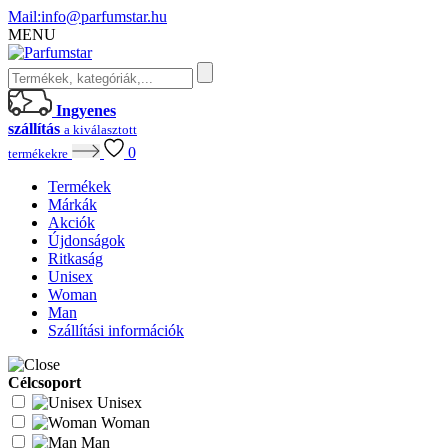
Mail:
info@parfumstar.hu
MENU
Ingyenes
szállítás
a kiválasztott
0
termékekre
Termékek
Márkák
Akciók
Újdonságok
Ritkaság
Unisex
Woman
Man
Szállítási információk
Célcsoport
Unisex
Woman
Man