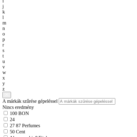
i
j
k
l
m
n
o
p
r
s
t
u
v
w
x
y
z
A márkák szűrése gépeléssel
Nincs eredmény
100 BON
24
27 87 Perfumes
50 Cent