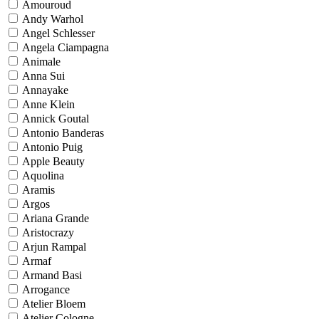
Amouroud
Andy Warhol
Angel Schlesser
Angela Ciampagna
Animale
Anna Sui
Annayake
Anne Klein
Annick Goutal
Antonio Banderas
Antonio Puig
Apple Beauty
Aquolina
Aramis
Argos
Ariana Grande
Aristocrazy
Arjun Rampal
Armaf
Armand Basi
Arrogance
Atelier Bloem
Atelier Cologne