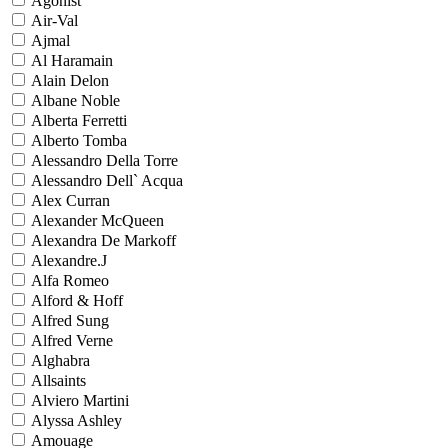
Agonist
Air-Val
Ajmal
Al Haramain
Alain Delon
Albane Noble
Alberta Ferretti
Alberto Tomba
Alessandro Della Torre
Alessandro Dell` Acqua
Alex Curran
Alexander McQueen
Alexandra De Markoff
Alexandre.J
Alfa Romeo
Alford & Hoff
Alfred Sung
Alfred Verne
Alghabra
Allsaints
Alviero Martini
Alyssa Ashley
Amouage