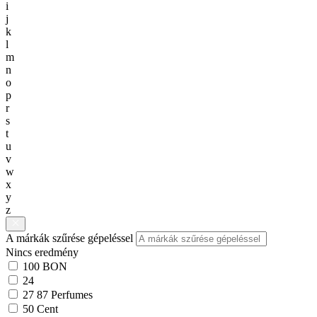
i
j
k
l
m
n
o
p
r
s
t
u
v
w
x
y
z
A márkák szűrése gépeléssel
Nincs eredmény
100 BON
24
27 87 Perfumes
50 Cent