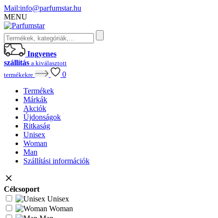
Mail:
info@parfumstar.hu
MENU
Ingyenes
szállítás
a kiválasztott
0
termékekre
Termékek
Márkák
Akciók
Újdonságok
Ritkaság
Unisex
Woman
Man
Szállítási információk
Célcsoport
Unisex
Woman