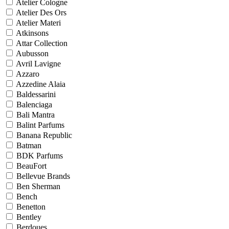
Atelier Cologne
Atelier Des Ors
Atelier Materi
Atkinsons
Attar Collection
Aubusson
Avril Lavigne
Azzaro
Azzedine Alaia
Baldessarini
Balenciaga
Bali Mantra
Balint Parfums
Banana Republic
Batman
BDK Parfums
BeauFort
Bellevue Brands
Ben Sherman
Bench
Benetton
Bentley
Berdoues