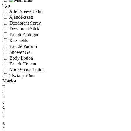
Man
Typ
After Shave Balm
Ajándékszett
Deodorant Spray
Deodorant Stick
Eau de Cologne
Kozmetika
Eau de Parfum
Shower Gel
Body Lotion
Eau de Toilette
After Shave Lotion
Tiszta parfüm
Márka
#
a
b
c
d
e
f
g
h