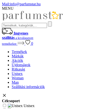
Mail:
info@parfumstar.hu
MENU
Ingyenes
szállítás
a kiválasztott
0
termékekre
Termékek
Márkák
Akciók
Újdonságok
Ritkaság
Unisex
Woman
Man
Szállítási információk
Célcsoport
Unisex