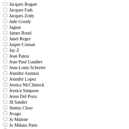
Jacques Bogart
Jacques Fath
Jacques Zolty
Jade Goody
Jaguar
James Bond
Janet Reger
Jasper Conran
Jay Z
Jean Patou
Jean Paul Gaultier
Jean-Louis Scherrer
Jennifer Aniston
Jennifer Lopez
Jessica McClintock
Jessica Simpson
Jesus Del Pozo
Jil Sander
Jimmy Choo
Jivago
Jo Malone
Jo Milano Paris