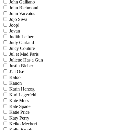
John Galliano
John Richmond
John Varvatos
Jojo Siwa
Joop!
Jovan
Judith Leiber
Judy Garland
Juicy Couture
Jul et Mad Paris
Juliette Has a Gun
Justin Bieber
J´ai Osé
Kaloo
Kanon
Karin Herzog
Karl Lagerfeld
Kate Moss
Kate Spade
Katie Price
Katy Perry
Keiko Mecheri
Kelly Brook