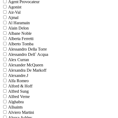
Agent Provocateur
Agonist
Air-Val
Ajmal
Al Haramain
Alain Delon
Albane Noble
Alberta Ferretti
Alberto Tomba
Alessandro Della Torre
Alessandro Dell` Acqua
Alex Curran
Alexander McQueen
Alexandra De Markoff
Alexandre.J
Alfa Romeo
Alford & Hoff
Alfred Sung
Alfred Verne
Alghabra
Allsaints
Alviero Martini
Alyssa Ashley