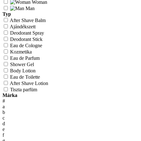
Woman
Man
Typ
After Shave Balm
Ajándékszett
Deodorant Spray
Deodorant Stick
Eau de Cologne
Kozmetika
Eau de Parfum
Shower Gel
Body Lotion
Eau de Toilette
After Shave Lotion
Tiszta parfüm
Márka
#
a
b
c
d
e
f
g