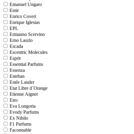
Emanuel Ungaro
Emir
Enrico Coveri
Enrique Iglesias
EPL
Ermanno Scervino
Erno Laszlo
Escada
Escentric Molecules
Esprit
Essential Parfums
Essenza
Esteban
Estée Lauder
Etat Libre d´Orange
Etienne Aigner
Etro
Eva Longoria
Evody Parfums
Ex Nihilo
F1 Parfums
Faconnable