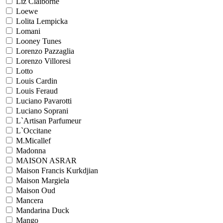
Liz Claiborne
Loewe
Lolita Lempicka
Lomani
Looney Tunes
Lorenzo Pazzaglia
Lorenzo Villoresi
Lotto
Louis Cardin
Louis Feraud
Luciano Pavarotti
Luciano Soprani
L`Artisan Parfumeur
L`Occitane
M.Micallef
Madonna
MAISON ASRAR
Maison Francis Kurkdjian
Maison Margiela
Maison Oud
Mancera
Mandarina Duck
Mango