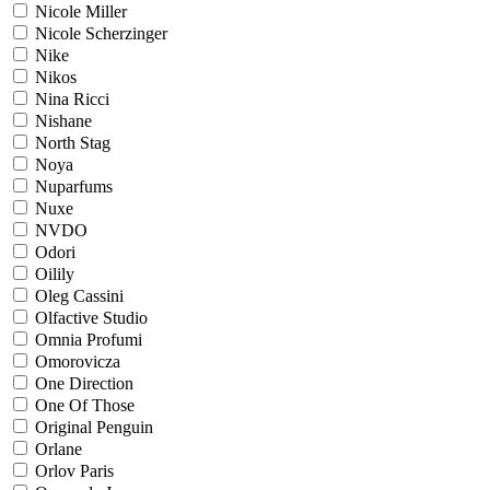
Nicole Miller
Nicole Scherzinger
Nike
Nikos
Nina Ricci
Nishane
North Stag
Noya
Nuparfums
Nuxe
NVDO
Odori
Oilily
Oleg Cassini
Olfactive Studio
Omnia Profumi
Omorovicza
One Direction
One Of Those
Original Penguin
Orlane
Orlov Paris