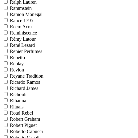
Ralph Lauren
Rammstein
Ramon Monegal
Rance 1795
Reem Acra
Reminiscence
Rémy Latour
René Lezard
Renier Perfumes
Repetto
Replay
Revlon
Reyane Tradition
Ricardo Ramos
Richard James
Richouli
Rihanna
Rituals
Road Rebel
Robert Graham
Robert Piguet
Roberto Capucci
Roberto Cavalli