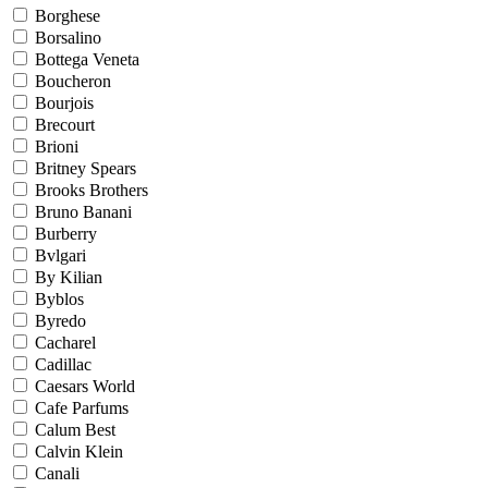
Borghese
Borsalino
Bottega Veneta
Boucheron
Bourjois
Brecourt
Brioni
Britney Spears
Brooks Brothers
Bruno Banani
Burberry
Bvlgari
By Kilian
Byblos
Byredo
Cacharel
Cadillac
Caesars World
Cafe Parfums
Calum Best
Calvin Klein
Canali