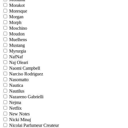
Morakot
Moresque
Morgan
Morph
Moschino
Moudon
Muelhens
Mustang
Myrurgia
NafNaf
Naj Oleari
Naomi Campbell
Narciso Rodriguez
Nasomatto
Nautica
Nautilus
Nazareno Gabrielli
Nejma
Netflix
New Notes
Nicki Minaj
Nicolai Parfumeur Createur