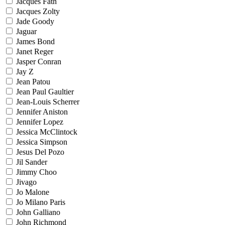
Jacques Fath
Jacques Zolty
Jade Goody
Jaguar
James Bond
Janet Reger
Jasper Conran
Jay Z
Jean Patou
Jean Paul Gaultier
Jean-Louis Scherrer
Jennifer Aniston
Jennifer Lopez
Jessica McClintock
Jessica Simpson
Jesus Del Pozo
Jil Sander
Jimmy Choo
Jivago
Jo Malone
Jo Milano Paris
John Galliano
John Richmond