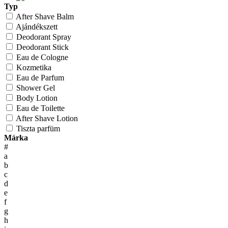
Typ
After Shave Balm
Ajándékszett
Deodorant Spray
Deodorant Stick
Eau de Cologne
Kozmetika
Eau de Parfum
Shower Gel
Body Lotion
Eau de Toilette
After Shave Lotion
Tiszta parfüm
Márka
#
a
b
c
d
e
f
g
h