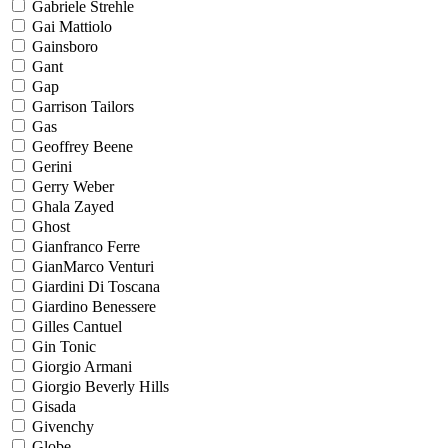
Gabriele Strehle
Gai Mattiolo
Gainsboro
Gant
Gap
Garrison Tailors
Gas
Geoffrey Beene
Gerini
Gerry Weber
Ghala Zayed
Ghost
Gianfranco Ferre
GianMarco Venturi
Giardini Di Toscana
Giardino Benessere
Gilles Cantuel
Gin Tonic
Giorgio Armani
Giorgio Beverly Hills
Gisada
Givenchy
Globe