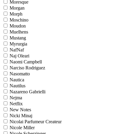
Moresque
Morgan
Morph
Moschino
Moudon
Muelhens
Mustang
Myrurgia
NafNaf
Naj Oleari
Naomi Campbell
Narciso Rodriguez
Nasomatto
Nautica
Nautilus
Nazareno Gabrielli
Nejma
Netflix
New Notes
Nicki Minaj
Nicolai Parfumeur Createur
Nicole Miller
Nicole Scherzinger