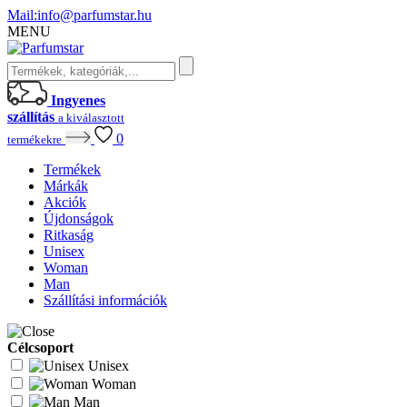
Mail:
info@parfumstar.hu
MENU
Ingyenes
szállítás
a kiválasztott
0
termékekre
Termékek
Márkák
Akciók
Újdonságok
Ritkaság
Unisex
Woman
Man
Szállítási információk
Célcsoport
Unisex
Woman
Man