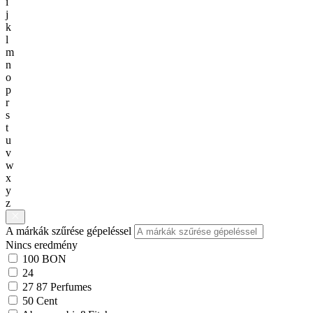
i
j
k
l
m
n
o
p
r
s
t
u
v
w
x
y
z
A márkák szűrése gépeléssel
Nincs eredmény
100 BON
24
27 87 Perfumes
50 Cent