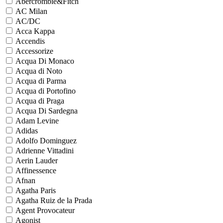
Abercrombie&Fitch
AC Milan
AC/DC
Acca Kappa
Accendis
Accessorize
Acqua Di Monaco
Acqua di Noto
Acqua di Parma
Acqua di Portofino
Acqua di Praga
Acqua Di Sardegna
Adam Levine
Adidas
Adolfo Dominguez
Adrienne Vittadini
Aerin Lauder
Affinessence
Afnan
Agatha Paris
Agatha Ruiz de la Prada
Agent Provocateur
Agonist