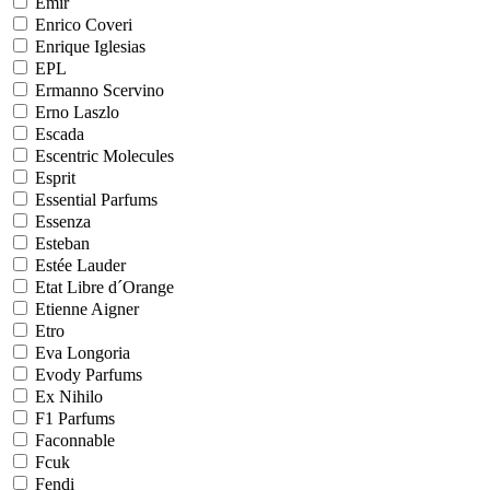
Emir
Enrico Coveri
Enrique Iglesias
EPL
Ermanno Scervino
Erno Laszlo
Escada
Escentric Molecules
Esprit
Essential Parfums
Essenza
Esteban
Estée Lauder
Etat Libre d´Orange
Etienne Aigner
Etro
Eva Longoria
Evody Parfums
Ex Nihilo
F1 Parfums
Faconnable
Fcuk
Fendi