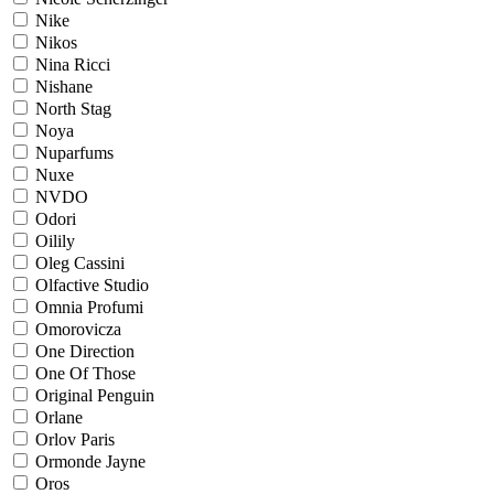
Nike
Nikos
Nina Ricci
Nishane
North Stag
Noya
Nuparfums
Nuxe
NVDO
Odori
Oilily
Oleg Cassini
Olfactive Studio
Omnia Profumi
Omorovicza
One Direction
One Of Those
Original Penguin
Orlane
Orlov Paris
Ormonde Jayne
Oros