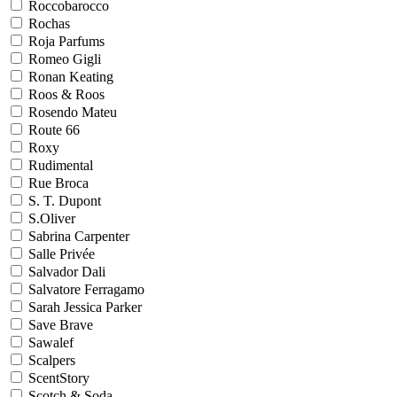
Roccobarocco
Rochas
Roja Parfums
Romeo Gigli
Ronan Keating
Roos & Roos
Rosendo Mateu
Route 66
Roxy
Rudimental
Rue Broca
S. T. Dupont
S.Oliver
Sabrina Carpenter
Salle Privée
Salvador Dali
Salvatore Ferragamo
Sarah Jessica Parker
Save Brave
Sawalef
Scalpers
ScentStory
Scotch & Soda