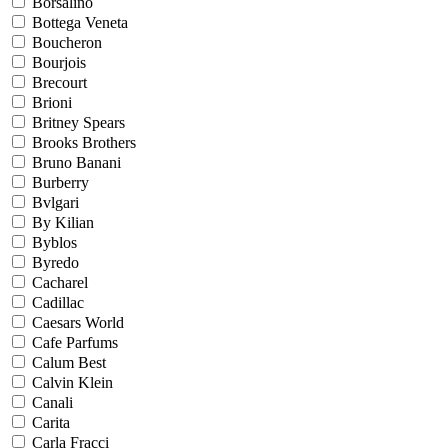
Borsalino
Bottega Veneta
Boucheron
Bourjois
Brecourt
Brioni
Britney Spears
Brooks Brothers
Bruno Banani
Burberry
Bvlgari
By Kilian
Byblos
Byredo
Cacharel
Cadillac
Caesars World
Cafe Parfums
Calum Best
Calvin Klein
Canali
Carita
Carla Fracci