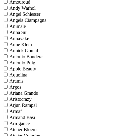
Amouroud
Andy Warhol
Angel Schlesser
Angela Ciampagna
Animale
Anna Sui
Annayake
Anne Klein
Annick Goutal
Antonio Banderas
Antonio Puig
Apple Beauty
Aquolina
Aramis
Argos
Ariana Grande
Aristocrazy
Arjun Rampal
Armaf
Armand Basi
Arrogance
Atelier Bloem
Atelier Cologne