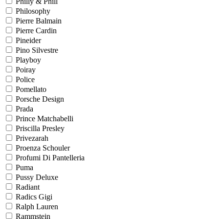
Philly & Phill
Philosophy
Pierre Balmain
Pierre Cardin
Pineider
Pino Silvestre
Playboy
Poiray
Police
Pomellato
Porsche Design
Prada
Prince Matchabelli
Priscilla Presley
Privezarah
Proenza Schouler
Profumi Di Pantelleria
Puma
Pussy Deluxe
Radiant
Radics Gigi
Ralph Lauren
Rammstein