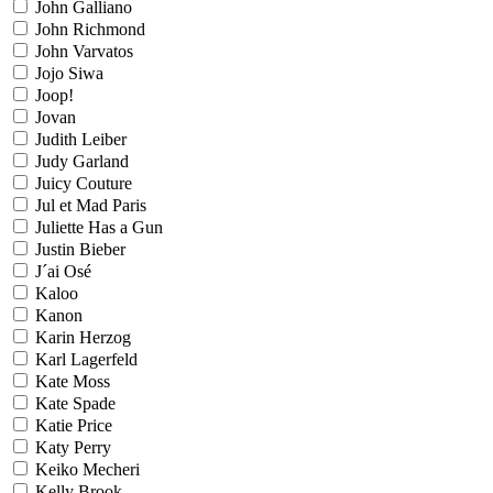
John Galliano
John Richmond
John Varvatos
Jojo Siwa
Joop!
Jovan
Judith Leiber
Judy Garland
Juicy Couture
Jul et Mad Paris
Juliette Has a Gun
Justin Bieber
J´ai Osé
Kaloo
Kanon
Karin Herzog
Karl Lagerfeld
Kate Moss
Kate Spade
Katie Price
Katy Perry
Keiko Mecheri
Kelly Brook