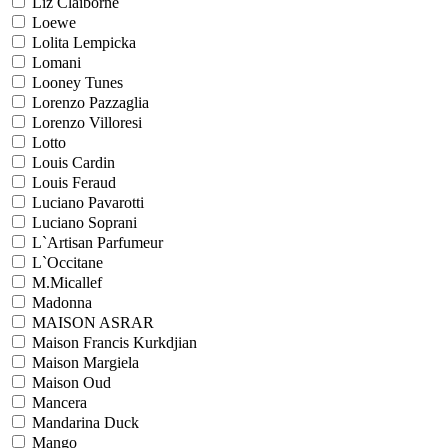
Liz Claiborne
Loewe
Lolita Lempicka
Lomani
Looney Tunes
Lorenzo Pazzaglia
Lorenzo Villoresi
Lotto
Louis Cardin
Louis Feraud
Luciano Pavarotti
Luciano Soprani
L`Artisan Parfumeur
L`Occitane
M.Micallef
Madonna
MAISON ASRAR
Maison Francis Kurkdjian
Maison Margiela
Maison Oud
Mancera
Mandarina Duck
Mango