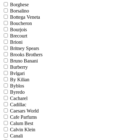
Borghese
Borsalino
Bottega Veneta
Boucheron
Bourjois
Brecourt
Brioni
Britney Spears
Brooks Brothers
Bruno Banani
Burberry
Bvlgari
By Kilian
Byblos
Byredo
Cacharel
Cadillac
Caesars World
Cafe Parfums
Calum Best
Calvin Klein
Canali