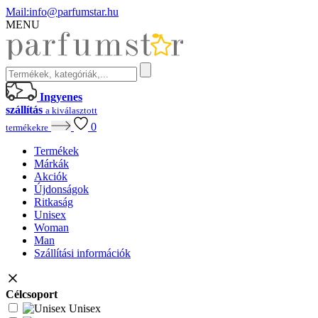
Mail:
info@parfumstar.hu
MENU
Ingyenes
szállítás
a kiválasztott
0
termékekre
Termékek
Márkák
Akciók
Újdonságok
Ritkaság
Unisex
Woman
Man
Szállítási információk
Célcsoport
Unisex