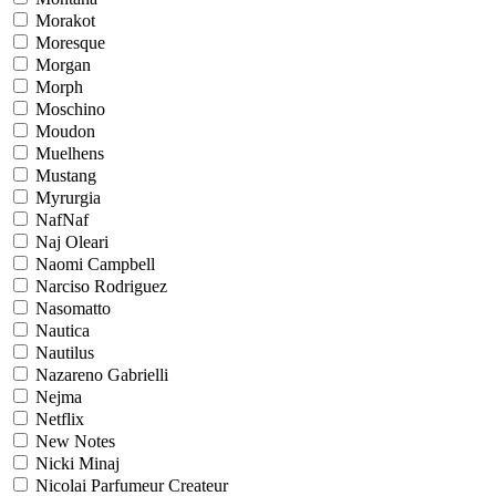
Morakot
Moresque
Morgan
Morph
Moschino
Moudon
Muelhens
Mustang
Myrurgia
NafNaf
Naj Oleari
Naomi Campbell
Narciso Rodriguez
Nasomatto
Nautica
Nautilus
Nazareno Gabrielli
Nejma
Netflix
New Notes
Nicki Minaj
Nicolai Parfumeur Createur