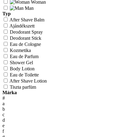
Woman
Man
Typ
After Shave Balm
Ajándékszett
Deodorant Spray
Deodorant Stick
Eau de Cologne
Kozmetika
Eau de Parfum
Shower Gel
Body Lotion
Eau de Toilette
After Shave Lotion
Tiszta parfüm
Márka
#
a
b
c
d
e
f
g