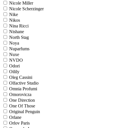
Nicole Miller
Nicole Scherzinger
Nike
Nikos
Nina Ricci
Nishane
North Stag
Noya
Nuparfums
Nuxe
NVDO
Odori
Oilily
Oleg Cassini
Olfactive Studio
Omnia Profumi
Omorovicza
One Direction
One Of Those
Original Penguin
Orlane
Orlov Paris