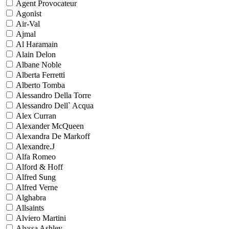
Agent Provocateur
Agonist
Air-Val
Ajmal
Al Haramain
Alain Delon
Albane Noble
Alberta Ferretti
Alberto Tomba
Alessandro Della Torre
Alessandro Dell` Acqua
Alex Curran
Alexander McQueen
Alexandra De Markoff
Alexandre.J
Alfa Romeo
Alford & Hoff
Alfred Sung
Alfred Verne
Alghabra
Allsaints
Alviero Martini
Alyssa Ashley