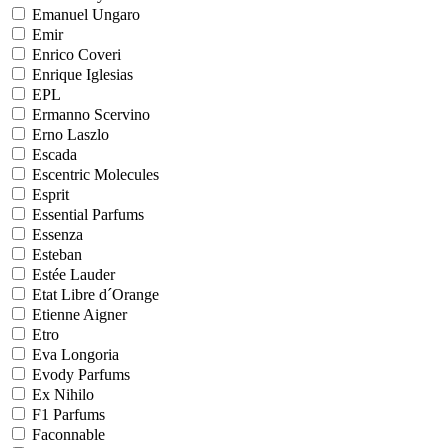
Emanuel Ungaro
Emir
Enrico Coveri
Enrique Iglesias
EPL
Ermanno Scervino
Erno Laszlo
Escada
Escentric Molecules
Esprit
Essential Parfums
Essenza
Esteban
Estée Lauder
Etat Libre d´Orange
Etienne Aigner
Etro
Eva Longoria
Evody Parfums
Ex Nihilo
F1 Parfums
Faconnable