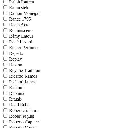
Ralph Lauren
Rammstein
Ramon Monegal
Rance 1795
Reem Acra
Reminiscence
Rémy Latour
René Lezard
Renier Perfumes
Repetto
Replay
Revlon
Reyane Tradition
Ricardo Ramos
Richard James
Richouli
Rihanna
Rituals
Road Rebel
Robert Graham
Robert Piguet
Roberto Capucci
Roberto Cavalli