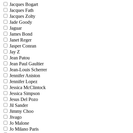
Jacques Bogart
Jacques Fath
Jacques Zolty
Jade Goody
Jaguar
James Bond
Janet Reger
Jasper Conran
Jay Z
Jean Patou
Jean Paul Gaultier
Jean-Louis Scherrer
Jennifer Aniston
Jennifer Lopez
Jessica McClintock
Jessica Simpson
Jesus Del Pozo
Jil Sander
Jimmy Choo
Jivago
Jo Malone
Jo Milano Paris