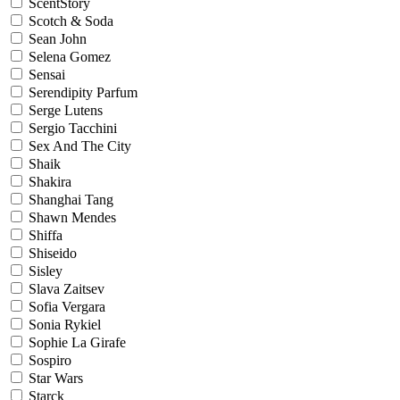
ScentStory
Scotch & Soda
Sean John
Selena Gomez
Sensai
Serendipity Parfum
Serge Lutens
Sergio Tacchini
Sex And The City
Shaik
Shakira
Shanghai Tang
Shawn Mendes
Shiffa
Shiseido
Sisley
Slava Zaitsev
Sofia Vergara
Sonia Rykiel
Sophie La Girafe
Sospiro
Star Wars
Starck