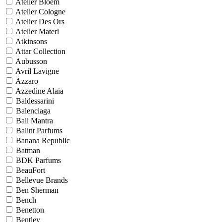
Atelier Bloem
Atelier Cologne
Atelier Des Ors
Atelier Materi
Atkinsons
Attar Collection
Aubusson
Avril Lavigne
Azzaro
Azzedine Alaia
Baldessarini
Balenciaga
Bali Mantra
Balint Parfums
Banana Republic
Batman
BDK Parfums
BeauFort
Bellevue Brands
Ben Sherman
Bench
Benetton
Bentley