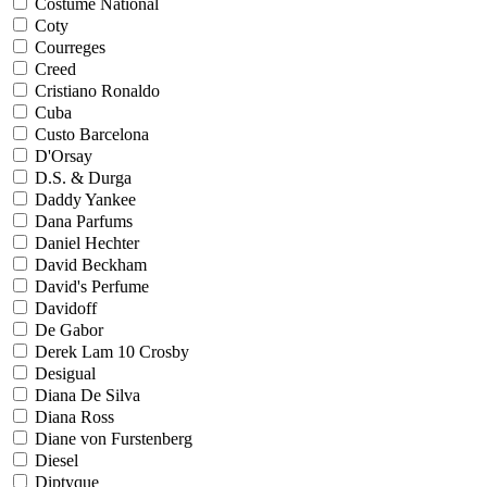
Costume National
Coty
Courreges
Creed
Cristiano Ronaldo
Cuba
Custo Barcelona
D'Orsay
D.S. & Durga
Daddy Yankee
Dana Parfums
Daniel Hechter
David Beckham
David's Perfume
Davidoff
De Gabor
Derek Lam 10 Crosby
Desigual
Diana De Silva
Diana Ross
Diane von Furstenberg
Diesel
Diptyque