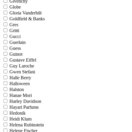
Givenchy
Globe
Gloria Vanderbilt
Goldfield & Banks
Gres
Gritti
Gucci
Guerlain
Guess
Guinot
Gustave Eiffel
Guy Laroche
Gwen Stefani
Halle Berry
Halloween
Halston
Hanae Mori
Harley Davidson
Hayari Parfums
Hedonik
Heidi Klum
Helena Rubinstein
Helene Fischer