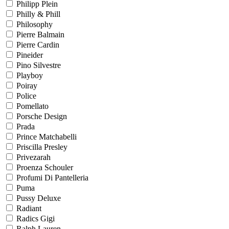
Philipp Plein
Philly & Phill
Philosophy
Pierre Balmain
Pierre Cardin
Pineider
Pino Silvestre
Playboy
Poiray
Police
Pomellato
Porsche Design
Prada
Prince Matchabelli
Priscilla Presley
Privezarah
Proenza Schouler
Profumi Di Pantelleria
Puma
Pussy Deluxe
Radiant
Radics Gigi
Ralph Lauren