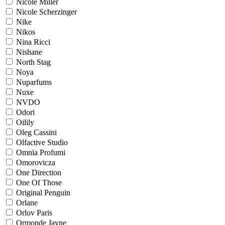
Nicole Miller
Nicole Scherzinger
Nike
Nikos
Nina Ricci
Nishane
North Stag
Noya
Nuparfums
Nuxe
NVDO
Odori
Oilily
Oleg Cassini
Olfactive Studio
Omnia Profumi
Omorovicza
One Direction
One Of Those
Original Penguin
Orlane
Orlov Paris
Ormonde Jayne