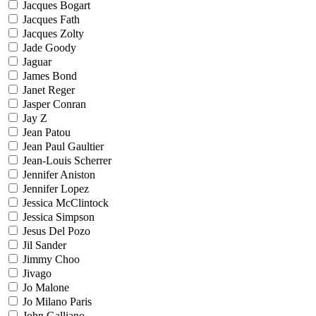
Jacques Bogart
Jacques Fath
Jacques Zolty
Jade Goody
Jaguar
James Bond
Janet Reger
Jasper Conran
Jay Z
Jean Patou
Jean Paul Gaultier
Jean-Louis Scherrer
Jennifer Aniston
Jennifer Lopez
Jessica McClintock
Jessica Simpson
Jesus Del Pozo
Jil Sander
Jimmy Choo
Jivago
Jo Malone
Jo Milano Paris
John Galliano