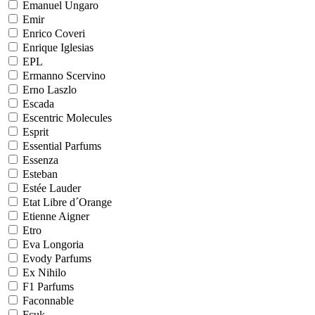
Emanuel Ungaro
Emir
Enrico Coveri
Enrique Iglesias
EPL
Ermanno Scervino
Erno Laszlo
Escada
Escentric Molecules
Esprit
Essential Parfums
Essenza
Esteban
Estée Lauder
Etat Libre d´Orange
Etienne Aigner
Etro
Eva Longoria
Evody Parfums
Ex Nihilo
F1 Parfums
Faconnable
Fcuk