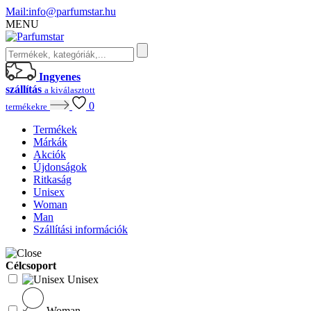
Mail:
info@parfumstar.hu
MENU
Ingyenes
szállítás
a kiválasztott
0
termékekre
Termékek
Márkák
Akciók
Újdonságok
Ritkaság
Unisex
Woman
Man
Szállítási információk
Célcsoport
Unisex
Woman