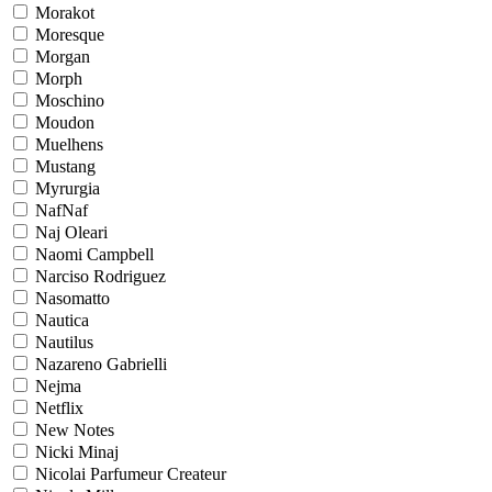
Morakot
Moresque
Morgan
Morph
Moschino
Moudon
Muelhens
Mustang
Myrurgia
NafNaf
Naj Oleari
Naomi Campbell
Narciso Rodriguez
Nasomatto
Nautica
Nautilus
Nazareno Gabrielli
Nejma
Netflix
New Notes
Nicki Minaj
Nicolai Parfumeur Createur