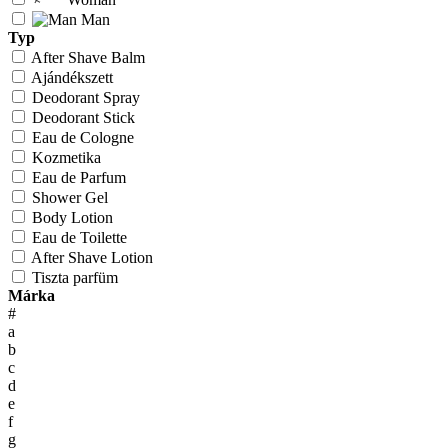
Man
Typ
After Shave Balm
Ajándékszett
Deodorant Spray
Deodorant Stick
Eau de Cologne
Kozmetika
Eau de Parfum
Shower Gel
Body Lotion
Eau de Toilette
After Shave Lotion
Tiszta parfüm
Márka
#
a
b
c
d
e
f
g