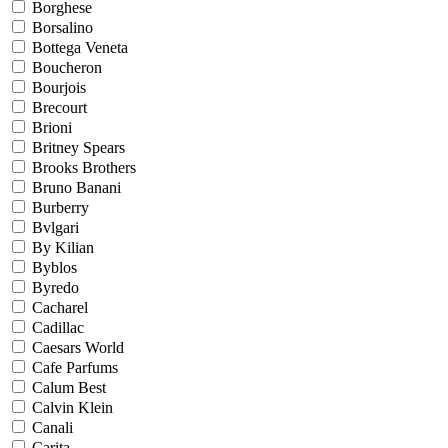
Borghese
Borsalino
Bottega Veneta
Boucheron
Bourjois
Brecourt
Brioni
Britney Spears
Brooks Brothers
Bruno Banani
Burberry
Bvlgari
By Kilian
Byblos
Byredo
Cacharel
Cadillac
Caesars World
Cafe Parfums
Calum Best
Calvin Klein
Canali
Carita